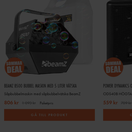
BEAMZ B500 BUBBEL MASKIN MED 5 LITER VÄTSKA
Såpbubbelmaskin med såpbubbelvätska BeamZ
ODS40B HÖGTAL
806 kr
559 kr
1 093 kr
709 kr
Paketpris
GÅ TILL PRODUKT