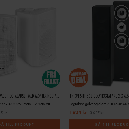
VONYX ODS65W 2-VÄGS HÖGTALARSET MED MONTERINGSFÄSTEN - 120W
FENTON SHFT60B GOLVHÖGTALARE 2 X 6,5
KY-100.025 16cm + 2,5cm Vit
1 824 kr
5 kr
3 027 kr
GÅ TILL PRODUKT
GÅ TILL PRODUK