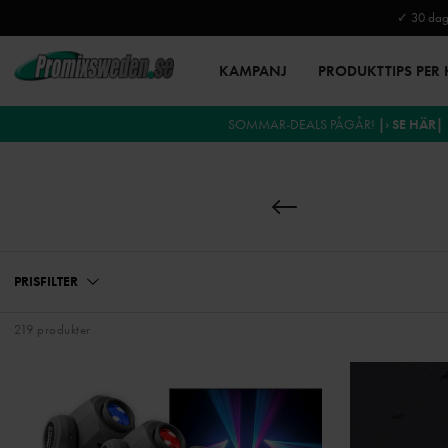
✓ 30 daga
KAMPANJ
PRODUKTTIPS PER
SOMMAR-DEALS PÅGÅR!
|› SE HÄR|
PRISFILTER
219 produkter