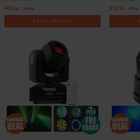
403 kr
323 kr
492 kr
371 kr
GÅ TILL PRODUKT