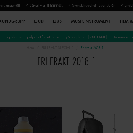
rs ångerrätt
✓ Säkert via
✓ Svensk trygghet i över 50 år
✓ Snabb
 KUNDGRUPP
LJUD
LJUS
MUSIKINSTRUMENT
HEM & 
Populärt nu! Ljudpaket för uteservering & uteplatser
|› SE HÄR|
Sommarens 
Hem
FRI FRAKT SPECIAL 2
Fri frakt 2018-1
FRI FRAKT 2018-1