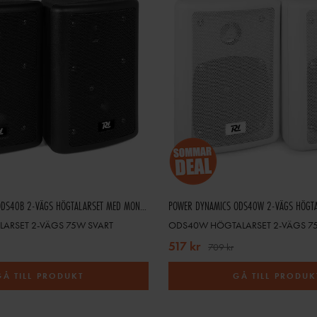
POWER DYNAMICS ODS40B 2-VÄGS HÖGTALARSET MED MONTERINGSFÄSTEN - 75W
ARSET 2-VÄGS 75W SVART
ODS40W HÖGTALARSET 2-VÄGS 75
517 kr
709 kr
GÅ TILL PRODUKT
GÅ TILL PRODUK