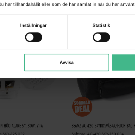
har tillhandahållit eller som de har samlat in när du har använt 
GÅ TILL PRODUKT
GÅ TILL PRODUK
Inställningar
Statistik
Avvisa
N HÖGTALARE 5", 80W, VITA
are SKY-125.032
Softcase. AC-420 SKY-150.034