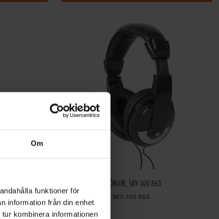
Om
SH120 SKYTEC DJ HÖRLUR, SKY-100.863
andahålla funktioner för
Hörlurar Dj SH120 SKY-100.863
n information från din enhet
193 kr
237 kr
 tur kombinera informationen