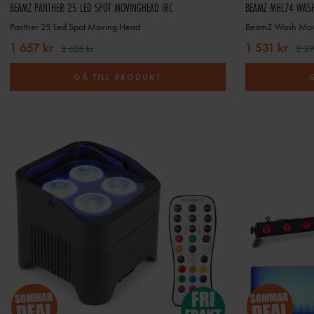
BEAMZ PANTHER 25 LED SPOT MOVINGHEAD IRC
BEAMZ MHL74 WAS
Panther 25 Led Spot Moving Head
BeamZ Wash Mo
1 657 kr
1 531 kr
2 626 kr
2 39
GÅ TILL PRODUKT