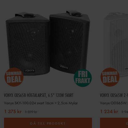
VONYX ODS65B HÖGTALARSET, 6.5" 120W SVART
Vonyx SKY-100.024 svart 16cm + 2,5cm Mylar
Vonyx ODS65W S
1 375 kr
1 234 kr
1 819 kr
1 94
GÅ TILL PRODUKT