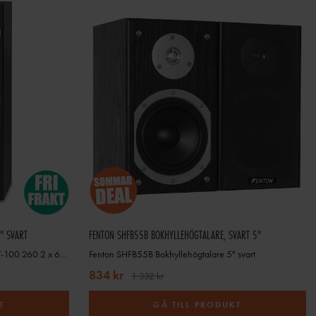
" SVART
FENTON SHFB55B BOKHYLLEHÖGTALARE, SVART 5"
Högtalare golvhögtalare SHFT60B SKY-100.260 2 x 6,5 Svart
Fenton SHFB55B Bokhyllehögtalare 5" svart
834 kr
1 332 kr
T
GÅ TILL PRODUKT