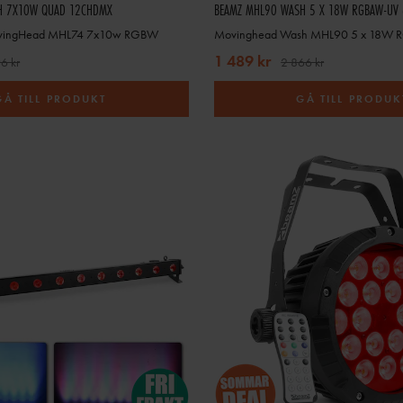
H 7X10W QUAD 12CHDMX
BEAMZ MHL90 WASH 5 X 18W RGBAW-UV 
vingHead MHL74 7x10w RGBW
Movinghead Wash MHL90 5 x 18W
1 489 kr
6 kr
2 866 kr
GÅ TILL PRODUKT
GÅ TILL PRODUK