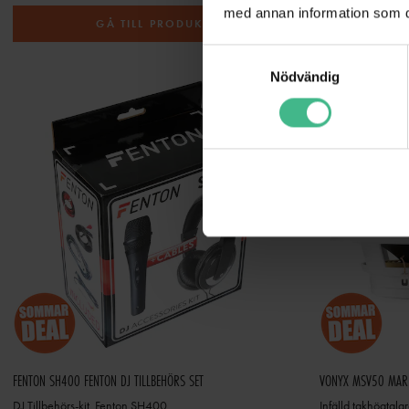
med annan information som du 
GÅ TILL PRODUKT
S
Nödvändig
a
m
t
y
c
k
e
s
v
a
l
FENTON SH400 FENTON DJ TILLBEHÖRS SET
VONYX MSV50 MARI
DJ Tillbehörs-kit. Fenton SH400
Infälld takhögtal