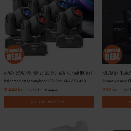
6-PACK BEAMZ PANTHER 25 LED SPOT MOVING HEAD IRC MKII
HALLOWEEN "FLAME
Paket med 6st Movinghead LED Spot. SKY-150.460
Rökmaskin med El
9 444 kr
932 kr
15 757 kr
1 187 
Paketpris
GÅ TILL PRODUKT