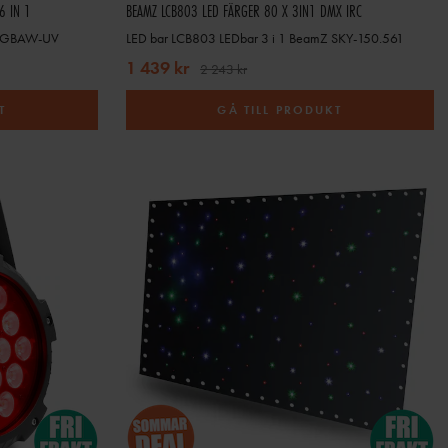
6 IN 1
BEAMZ LCB803 LED FÄRGER 80 X 3IN1 DMX IRC
 RGBAW-UV
LED bar LCB803 LEDbar 3 i 1 BeamZ SKY-150.561
1 439 kr
2 243 kr
T
GÅ TILL PRODUKT