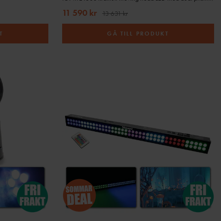
11 590 kr
13 631 kr
T
GÅ TILL PRODUKT