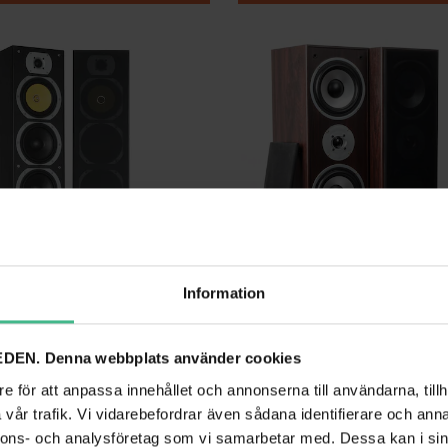
Information
DEN. Denna webbplats använder cookies
FENTON SHFT57B TOWER HÖGTALARE 3 X 6.5" + SLAVBAS 6,5"SVART
FENTON HF5W 5.0 VALNÖT
e för att anpassa innehållet och annonserna till användarna, tillh
t Fenton SHFT57B
5.0 Hemma ljud SKY-100.333
vår trafik. Vi vidarebefordrar även sådana identifierare och anna
2 775 kr
84 kr
3 791 kr
nnons- och analysföretag som vi samarbetar med. Dessa kan i sin