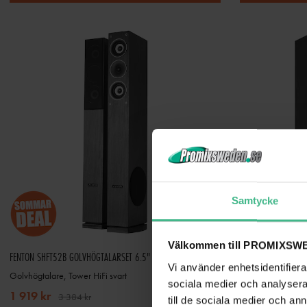
Samtycke
Välkommen till PROMIXSWE
FENTON SHFT52B GOLVHÖGTALARSET 6.5" SVART
Vi använder enhetsidentifierar
Golvhögtalare, Tower HiFi svart
HiFi Högtalare 2s
sociala medier och analysera 
1 919 kr
3 442 kr
3 384 kr
5 5
till de sociala medier och a