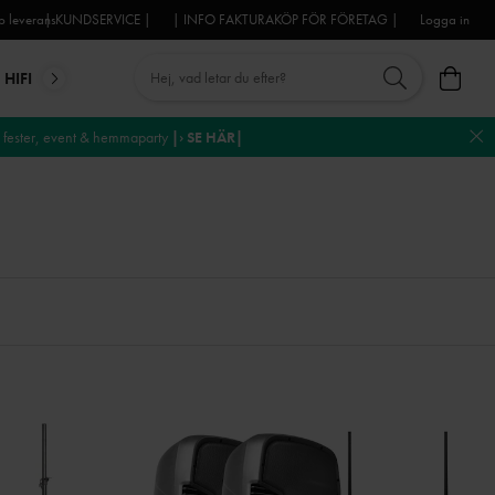
 leverans
| KUNDSERVICE |
| INFO FAKTURAKÖP FÖR FÖRETAG |
Logga in
HIFI
MIKROFONER
DJ-UTRUSTNING
TROSS
DEKO
fester, event & hemmaparty
|› SE HÄR|