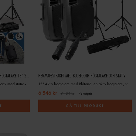
HÖGTALARPAKET VONYX AP1500PA MOBIL HÖGTALARE 15" 2 X HANDHÅLLNA MIKROFONER, UHF, BT
HEMMAFESTPAKET MED BLUETOOTH HÖGTALARE OCH STATIV
Högtalare för valrörelse och event - 2-pack med stativ - mobilt och uppladdningsbart
15" Aktiv högtalare med Blåtand, en aktiv högtalare, stativ och kabel
6 546 kr
9 184 kr
Paketpris
T
GÅ TILL PRODUKT