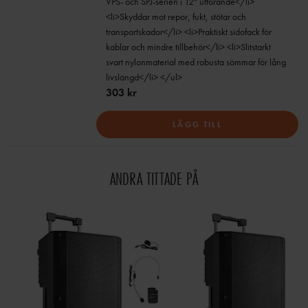
VPS- och SPJ-serien i 12" utförande</li>
<li>Skyddar mot repor, fukt, stötar och
transportskador</li> <li>Praktiskt sidofack för
kablar och mindre tillbehör</li> <li>Slitstarkt
svart nylonmaterial med robusta sömmar för lång
livslängd</li> </ul>
303 kr
LÄGG TILL
ANDRA TITTADE PÅ