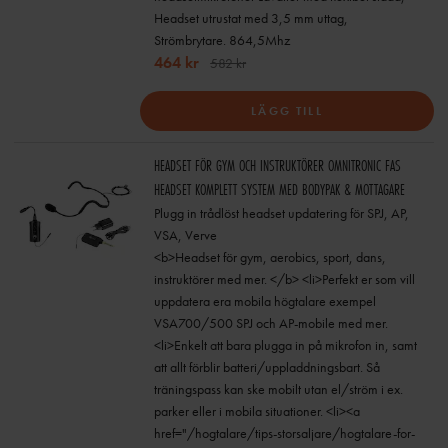
Headset utrustat med 3,5 mm uttag,
Strömbrytare. 864,5Mhz
464 kr
582 kr
LÄGG TILL
HEADSET FÖR GYM OCH INSTRUKTÖRER OMNITRONIC FAS
HEADSET KOMPLETT SYSTEM MED BODYPAK & MOTTAGARE
Plugg in trådlöst headset updatering för SPJ, AP,
VSA, Verve
<b>Headset för gym, aerobics, sport, dans,
instruktörer med mer. </b> <li>Perfekt er som vill
uppdatera era mobila högtalare exempel
VSA700/500 SPJ och AP-mobile med mer.
<li>Enkelt att bara plugga in på mikrofon in, samt
att allt förblir batteri/uppladdningsbart. Så
träningspass kan ske mobilt utan el/ström i ex.
parker eller i mobila situationer. <li><a
href="/hogtalare/tips-storsaljare/hogtalare-for-