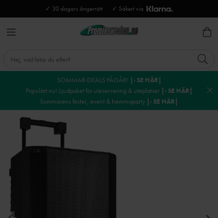
✓ 30 dagars ångerrätt
✓ Säkert via
SOMMAR-DEALS PÅGÅR!
|› SE HÄR|
Populärt nu! Ljudpaket för uteservering & uteplatser
|› SE HÄR|
Sommarens fester, event & hemmaparty
|› SE HÄR|