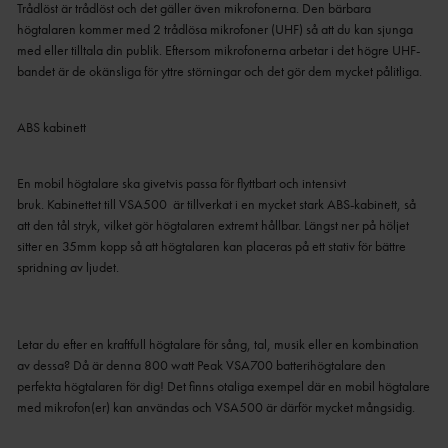
Trådlöst är trådlöst och det gäller även mikrofonerna. Den bärbara
högtalaren kommer med 2 trådlösa mikrofoner (UHF) så att du kan sjunga
med eller tilltala din publik. Eftersom mikrofonerna arbetar i det högre UHF-
bandet är de okänsliga för yttre störningar och det gör dem mycket pålitliga.
ABS kabinett
En mobil högtalare ska givetvis passa för flyttbart och intensivt
bruk. Kabinettet till VSA500 är tillverkat i en mycket stark ABS-kabinett, så
att den tål stryk, vilket gör högtalaren extremt hållbar. Längst ner på höljet
sitter en 35mm kopp så att högtalaren kan placeras på ett stativ för bättre
spridning av ljudet.
Letar du efter en kraftfull högtalare för sång, tal, musik eller en kombination
av dessa? Då är denna 800 watt Peak VSA700 batterihögtalare den
perfekta högtalaren för dig! Det finns otaliga exempel där en mobil högtalare
med mikrofon(er) kan användas och VSA500 är därför mycket mångsidig.