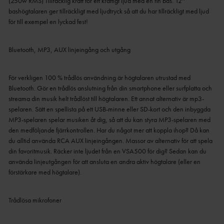
(250w RMS) Tillräcklig kraft för ett kraftigt ljud med en fin bas. 12''
bashögtalaren ger tillräckligt med ljudtryck så att du har tillräckligt med ljud
för till exempel en lyckad fest!
Bluetooth, MP3, AUX linjeingång och utgång
För verkligen 100 % trådlös användning är högtalaren utrustad med
Bluetooth. Gör en trådlös anslutning från din smartphone eller surfplatta och
streama din musik helt trådlöst till högtalaren. Ett annat alternativ är mp3-
spelaren. Sätt en spellista på ett USB-minne eller SD-kort och den inbyggda
MP3-spelaren spelar musiken åt dig, så att du kan styra MP3-spelaren med
den medföljande fjärrkontrollen. Har du något mer att koppla ihop? Då kan
du alltid använda RCA AUX linjeingången. Massor av alternativ för att spela
din favoritmusik. Räcker inte ljudet från en VSA500 för dig? Sedan kan du
använda linjeutgången för att ansluta en andra aktiv högtalare (eller en
förstärkare med högtalare).
Trådlösa mikrofoner