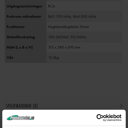
Utgångsanslutningar
RCA
Frekvens mikrofoner
863.100 MHz, 864.500 MHz
Funktioner
Högtalarstångsfäste 35mm
Strömförsörjning
100-240VAC 50/60Hz
Mått (L x B x H)
315 x 380 x 595 mm
Vikt
12.5kg
SPECIFIKATIONER
8
BRUKSANVISNING - DOWNLOAD