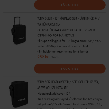
LÄGG TILL
VONYX SC12B - 12" HÖGTALARSKYDD - LÄMPLIG FÖR AP /
VSA HÖGTALARSERIER
SC12B HÖGTALARSKYDD BASIC 12" MED
ÖPPNING FÖR HANDTAG
<li>Speciellt gjord för 12" högtalarna i AP / VSA-
serien <li>Skyddar mot skador och fukt
<li>Sidoförvaringsutrymme för tillbehör
252 kr
347 kr
LÄGG TILL
VONYX SC12 HÖGTALARSKYDD / SOFT CASE FÖR 12" VSA,
AP, VPS OCH SPJ-HÖGTALARE
Högtalarskydd cover 12"
<ul> <li>Högtalarskydd / soft case för 12" Vonyx-
högtalare</li> <li>Passar bland annat VSA-, AP-,