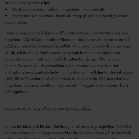
Högtalaren kan användas för musik, sång, tal eller en mixad/blandad
kombination.
Ta festen med dig med denna kraftfulla 800W Peak/250W RMS bärbara
högtalare. VSA500 är en bärbar Bluetooth-högtalare som levereras med 2
trådlösa handmikrofoner med ekoeffekt. Att sjunga, tala eller bara lyssna på
musik, allt är möjligt. Tack vare det inbyggda batteriet kan högtalaren
användas var som helst och med fullt batteri har du upp till 8 timmars
drifttid. Det mobila ljudsystemet kan enkelt tas med dig tack vare det
utdragbara handtaget och hjulen. En fjärrkontroll medföljer för den inbyggda
USB/SD MP3-spelaren så att den är enkel att använda. Om så önskas kan
högtalaren placeras på ett stativ genom den inbyggda stativkoppen i botten
på högtalaren.
Klass-D 800W (Peak effekt) 250W RMS förstärkare
En bra förstärkare är förstås nödvändig för ett bra och gediget ljud. VSA500
är utrustad med en inbyggd nyutvecklad klass-D-förstärkare på 800W Peak