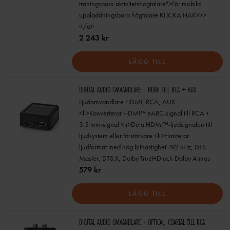
traningspass-aktivitetshogtalare">För mobila
uppladdningsbara högtalare KLICKA HÄR>>>
</a>
2 243 kr
LÄGG TILL
DIGITAL AUDIO OMVANDLARE - HDMI TILL RCA + AUX
Ljudomvandlare HDMI, RCA, AUX
<li>Konverterar HDMI™ eARC-signal till RCA +
3.5 mm-signal <li>Dela HDMI™-ljudsignalen till
ljudsystem eller förstärkare <li>Hanterar
ljudformat med hög bithastighet 192 kHz, DTS
Master, DTS:X, Dolby TrueHD och Dolby Atmos
579 kr
LÄGG TILL
DIGITAL AUDIO OMVANDLARE - OPTICAL, COAXIAL TILL RCA