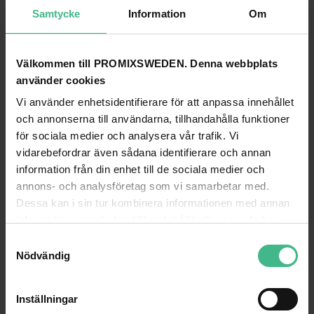
Samtycke
Information
Om
Välkommen till PROMIXSWEDEN. Denna webbplats
KOMPLETTERA MED DETTA
använder cookies
VONYX BP10 BODYPACK MIC. SET 863.1 MHZ
Vi använder enhetsidentifierare för att anpassa innehållet
och annonserna till användarna, tillhandahålla funktioner
Bodypack BP10 863,1 Mhz SKY-179.256
OBS! Mottagare behövs för denna enhet ska
för sociala medier och analysera vår trafik. Vi
fungera. Fungerar alltså ej utan tillhörande
vidarebefordrar även sådana identifierare och annan
mottagare, detta är endast reservdels/extra
information från din enhet till de sociala medier och
mikrofon till komplett system. Detta kompakta
annons- och analysföretag som vi samarbetar med.
sändarpaket med bodypack levereras med
Dessa kan i sin tur kombinera informationen med annan
headset och lavalier mikrofon. Kompatibel med
information som du har tillhandahållit eller som de har
olika mobila ljudsystem. Idealisk för handsfree
samlat in när du har använt deras tjänster.
S
applikationer, sång, presentationer osv. Inklusive
Nödvändig
headset och lavalier "mygga" mikrofon Bodypack
a
sändare med mikrofoningång 3,5 mm för
m
användning med lavaliers eller
t
Inställningar
headsetmikrofoner Lavalier med flexibel sladd,
y