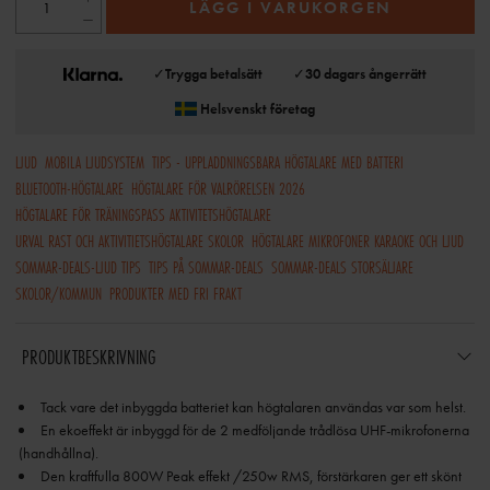
LÄGG I VARUKORGEN
✓
Trygga betalsätt
✓
30 dagars ångerrätt
Helsvenskt företag
LJUD
MOBILA LJUDSYSTEM
TIPS - UPPLADDNINGSBARA HÖGTALARE MED BATTERI
BLUETOOTH-HÖGTALARE
HÖGTALARE FÖR VALRÖRELSEN 2026
HÖGTALARE FÖR TRÄNINGSPASS AKTIVITETSHÖGTALARE
URVAL RAST OCH AKTIVITIETSHÖGTALARE SKOLOR
HÖGTALARE MIKROFONER KARAOKE OCH LJUD
SOMMAR-DEALS-LJUD TIPS
TIPS PÅ SOMMAR-DEALS
SOMMAR-DEALS STORSÄLJARE
SKOLOR/KOMMUN
PRODUKTER MED FRI FRAKT
PRODUKTBESKRIVNING
En ekoeffekt är inbyggd för de 2 medföljande trådlösa UHF-mikrofonerna
Den kraftfulla 800W Peak effekt /250w RMS, förstärkaren ger ett skönt