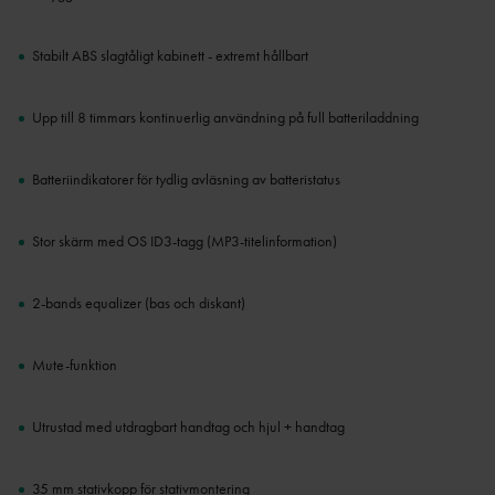
Stabilt ABS slagtåligt kabinett - extremt hållbart
Upp till 8 timmars kontinuerlig användning på full batteriladdning
Batteriindikatorer för tydlig avläsning av batteristatus
Stor skärm med OS ID3-tagg (MP3-titelinformation)
2-bands equalizer (bas och diskant)
Mute-funktion
Utrustad med utdragbart handtag och hjul + handtag
35 mm stativkopp för stativmontering