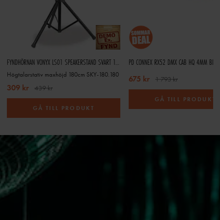
FYNDHÖRNAN VONYX LS01 SPEAKERSTAND SVART 1,75M 30KG
PD CONNEX RX52 DMX CAB HQ 4MM BLAC
Högtalarstativ maxhöjd 180cm SKY-180.180
675 kr
1 793 kr
309 kr
439 kr
GÅ TILL PRODUKT
GÅ TILL PRODUKT