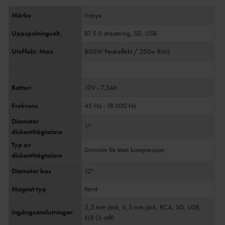
Märke
Vonyx
Uppspelningsalt.
BT 5.0 streaming, SD, USB
Uteffekt: Max
800W Peakeffekt / 250w RMS
Batteri
12V - 7,2Ah
Frekvens
45 Hz - 18 000 Hz
Diameter
1"
diskanthögtalare
Typ av
Drivrutin för titan kompression
diskanthögtalare
Diameter bas
12"
Magnet typ
Ferrit
3,5 mm jack, 6,3 mm jack, RCA, SD, USB,
Ingångsanslutningar
XLR (3-stift)