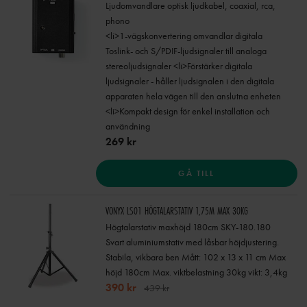
Ljudomvandlare optisk ljudkabel, coaxial, rca,
phono
<li>1-vägskonvertering omvandlar digitala
Toslink- och S/PDIF-ljudsignaler till analoga
stereoljudsignaler <li>Förstärker digitala
ljudsignaler - håller ljudsignalen i den digitala
apparaten hela vägen till den anslutna enheten
<li>Kompakt design för enkel installation och
användning
269 kr
GÅ TILL
VONYX LS01 HÖGTALARSTATIV 1,75M MAX 30KG
Högtalarstativ maxhöjd 180cm SKY-180.180
Svart aluminiumstativ med låsbar höjdjustering.
Stabila, vikbara ben Mått: 102 x 13 x 11 cm Max
höjd 180cm Max. viktbelastning 30kg vikt: 3,4kg
390 kr
439 kr