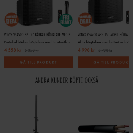
VONYX VSA500-BP 12" BÄRBAR HÖGTALARE MED BLUETOOTH OCH TRÅDLÖS HANDMIKROFON + HEADSETMIKROFON
Portabel bärbar högtalare med Bluetooth och trådlös handmikrofon + headsetmikrofon
4 558 kr
4 998 kr
5 350 kr
5 738 kr
GÅ TILL PRODUKT
GÅ TILL PRODUKT
ANDRA KUNDER KÖPTE OCKSÅ