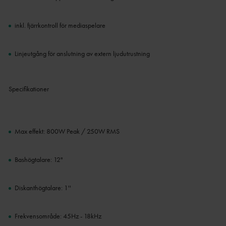
inkl.
fjärrkontroll för mediaspelare
Linjeutgång för anslutning av extern ljudutrustning
Specifikationer
Max effekt: 800W Peak / 250W RMS
Bashögtalare: 12"
Diskanthögtalare: 1''
Frekvensområde: 45Hz - 18kHz