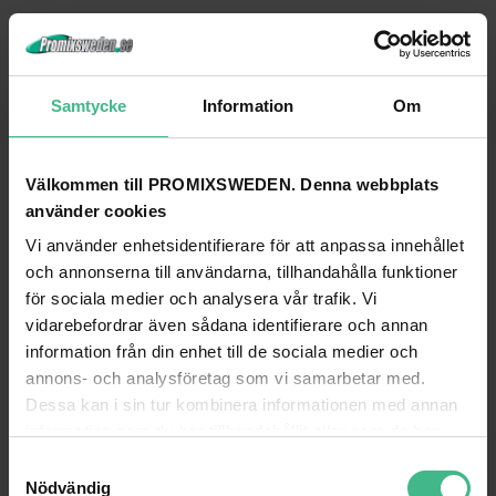
Samtycke
Information
Om
Varumärke
Power Dynamics
Välkommen till PROMIXSWEDEN. Denna webbplats
Utgångskanale
2
r
använder cookies
Utgångseffekt:
Vi använder enhetsidentifierare för att anpassa innehållet
RMS 2 Ohm /
1700W
och annonserna till användarna, tillhandahålla funktioner
kanal
för sociala medier och analysera vår trafik. Vi
Utgångseffekt:
vidarebefordrar även sådana identifierare och annan
RMS 4 Ohm /
1200W
information från din enhet till de sociala medier och
kanal
annons- och analysföretag som vi samarbetar med.
Utgångseffekt:
Dessa kan i sin tur kombinera informationen med annan
RMS 8 Ohm
800W
information som du har tillhandahållit eller som de har
per kanal
samlat in när du har använt deras tjänster.
Utgångseffekt:
S
Nödvändig
RMS 4 Ohm
3200W
a