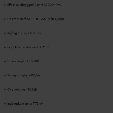
Effekt: överbryggad 4 ohm 3200W (rms)
Frekvensområde 10Hz - 20kHz (± 1,5dB)
Ingång XLR, 6,3 mm jack
Signal/brusförhållande >95dB
Dämpningsfaktor >500
Svänghastighet 60V/us
Överhörning >105dB
Ingångskänslighet 775mV