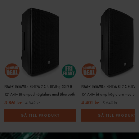
POWER DYNAMICS PD412A 2 X SLUTSTEG, AKTIV HÖGTALARE 12"
12" Aktiv Bi-ampad högtalare med Bluetooth
15" Aktiv bi-amp högtalare med BT
3 861 kr
4 401 kr
4 842 kr
5 640 kr
GÅ TILL PRODUKT
GÅ TILL PRODUKT