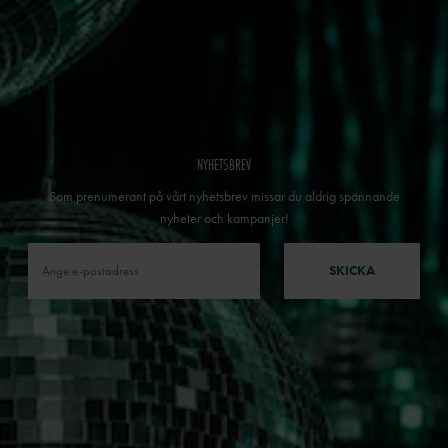
NYHETSBREV
Som prenumerant på vårt nyhetsbrev missar du aldrig spännande
nyheter och kampanjer!
SKICKA