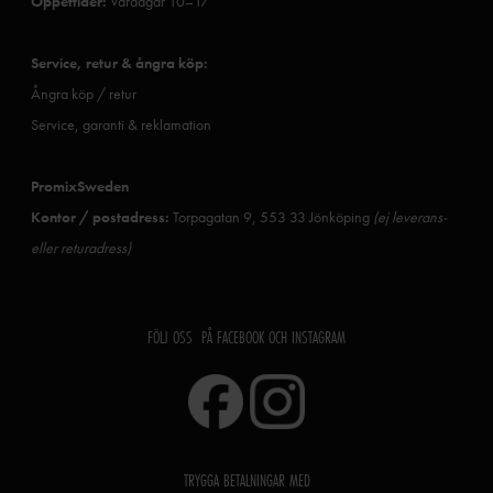
Öppettider:
Vardagar 10–17
Service, retur & ångra köp:
Ångra köp / retur
Service, garanti & reklamation
PromixSweden
Kontor / postadress:
Torpagatan 9, 553 33 Jönköping
(ej leverans-
eller returadress)
FÖLJ OSS PÅ FACEBOOK OCH INSTAGRAM
TRYGGA BETALNINGAR MED