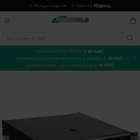
✓ 30 dagars ångerrätt
✓ Säkert via
SOMMAR-DEALS PÅGÅR!
|› SE HÄR|
Populärt nu! Ljudpaket för uteservering & uteplatser
|› SE HÄR|
Sommarens fester, event & hemmaparty
|› SE HÄR|