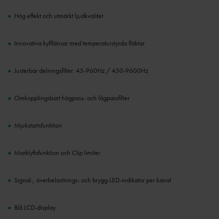
Hög effekt och utmärkt ljudkvalitet
Innovativa kylflänsar med temperaturstyrda fläktar
Justerbar delningsfilter: 45-960Hz / 450-9600Hz
Omkopplingsbart högpass- och lågpassfilter
Mjukstartsfunktion
Marklyftsfunktion och Clip limiter
Signal-, överbelastnings- och brygg-LED-indikator per kanal
Blå LCD-display