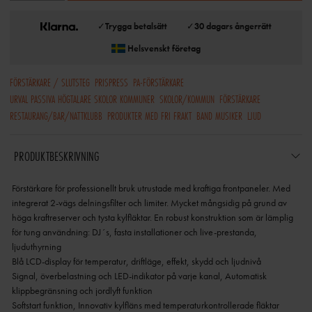
✓
Trygga betalsätt
✓
30 dagars ångerrätt
Helsvenskt företag
FÖRSTÄRKARE / SLUTSTEG
PRISPRESS
PA-FÖRSTÄRKARE
URVAL PASSIVA HÖGTALARE SKOLOR KOMMUNER
SKOLOR/KOMMUN
FÖRSTÄRKARE
RESTAURANG/BAR/NATTKLUBB
PRODUKTER MED FRI FRAKT
BAND MUSIKER
LJUD
PRODUKTBESKRIVNING
Förstärkare för professionellt bruk utrustade med kraftiga frontpaneler. Med
integrerat 2-vägs delningsfilter och limiter. Mycket mångsidig på grund av
höga kraftreserver och tysta kylfläktar. En robust konstruktion som är lämplig
för tung användning: DJ´s, fasta installationer och live-prestanda,
ljuduthyrning
Blå LCD-display för temperatur, driftläge, effekt, skydd och ljudnivå
Signal, överbelastning och LED-indikator på varje kanal, Automatisk
klippbegränsning och jordlyft funktion
Softstart funktion, Innovativ kylfläns med temperaturkontrollerade fläktar