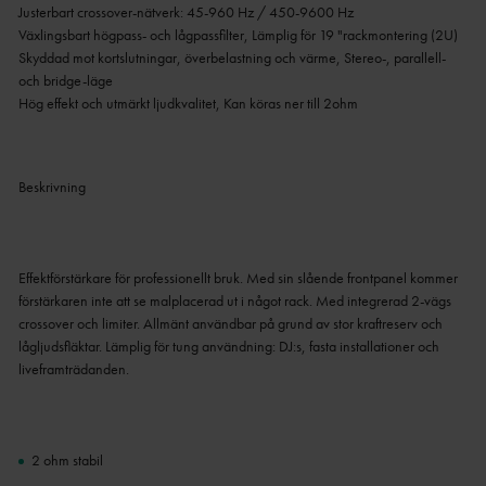
Justerbart crossover-nätverk: 45-960 Hz / 450-9600 Hz
Växlingsbart högpass- och lågpassfilter, Lämplig för 19 "rackmontering (2U)
Skyddad mot kortslutningar, överbelastning och värme, Stereo-, parallell-
och bridge-läge
Hög effekt och utmärkt ljudkvalitet, Kan köras ner till 2ohm
Beskrivning
Effektförstärkare för professionellt bruk.
Med sin slående frontpanel kommer
förstärkaren inte att se malplacerad ut i något rack.
Med integrerad 2-vägs
crossover och limiter.
Allmänt användbar på grund av stor kraftreserv och
lågljudsfläktar.
Lämplig för tung användning: DJ:s, fasta installationer och
liveframträdanden.
2 ohm stabil