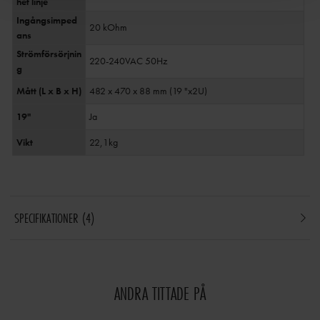
het linje
Ingångsimped
20 kOhm
ans
Strömförsörjnin
220-240VAC 50Hz
g
Mått (L x B x H)
482 x 470 x 88 mm (19 "x2U)
19"
Ja
Vikt
22,1kg
SPECIFIKATIONER
4
ANDRA TITTADE PÅ