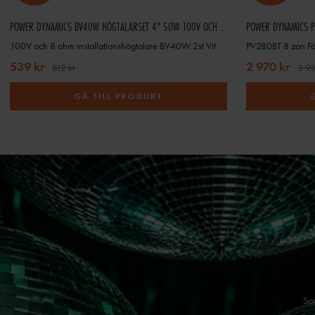
POWER DYNAMICS BV40W HÖGTALARSET 4" 50W 100V OCH 8 OHM, VIT
100V och 8 ohm installationshögtalare BV40W 2st Vit
539 kr
2 970 kr
812 kr
3 93
GÅ TILL PRODUKT
Som