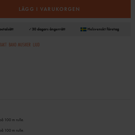
LÄGG I VARUKORGEN
betalsätt
✓
30 dagars ångerrätt
Helsvenskt företag
RAKT
BAND MUSIKER
LJUD
på 100 m rulle.
på 100 m rulle.