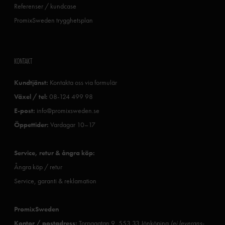
Referenser / kundcase
PromixSweden trygghetsplan
KONTAKT
Kundtjänst:
Kontakta oss via formulär
Växel / tel:
08-124 499 98
E-post:
info@promixsweden.se
Öppettider:
Vardagar 10–17
Service, retur & ångra köp:
Ångra köp / retur
Service, garanti & reklamation
PromixSweden
Kontor / postadress:
Torpagatan 9, 553 33 Jönköping
(ej leverans-