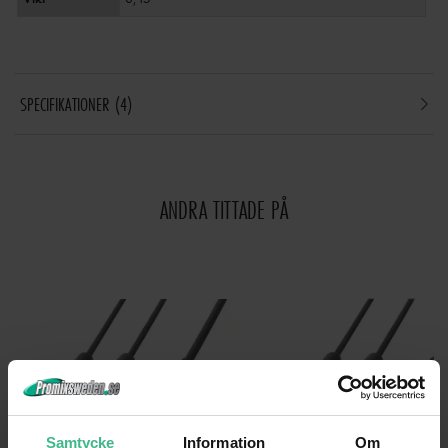
SPECIFIKATIONER
4
ANDRA TITTADE PÅ
Samtycke
Information
Om