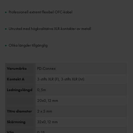
Professionell extremt flexibel OFC-kabel
Utrustad med högkvalitativa XLR-kontakter av metall
Olika längder tillgänglig
Varumärke
PD-Connex
Kontakt A
3-stifts XLR (F), 3-stifts XLR (M)
Ledningslängd
0,5m
20x0,12 mm
Yttre diameter
2 x 5 mm
Skärmning
32x0,12 mm
Vikt
0,15