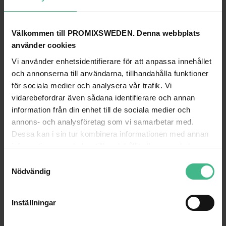
PD CONNEX CX70-6 KABEL 2XXLR HANE - 3.5 STEREO HANE, 6.0M
Välkommen till PROMIXSWEDEN. Denna webbplats
använder cookies
signalkabel mini tele - 2 x XLR Hane 6m
2xXLR-3.5mm stereotele 1.5m
304 kr
213 kr
393 kr
272 kr
Vi använder enhetsidentifierare för att anpassa innehållet
och annonserna till användarna, tillhandahålla funktioner
GÅ TILL PRODUKT
GÅ TILL PRODUKT
för sociala medier och analysera vår trafik. Vi
vidarebefordrar även sådana identifierare och annan
ANDRA KUNDER KÖPTE OCKSÅ
information från din enhet till de sociala medier och
annons- och analysföretag som vi samarbetar med.
Dessa kan i sin tur kombinera informationen med annan
information som du har tillhandahållit eller som de har
samlat in när du har använt deras tjänster.
S
Nödvändig
a
m
t
Inställningar
y
c