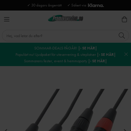
✓ 30 dagars ångerrätt
✓ Säkert via
SOMMAR-DEALS PÅGÅR!
|› SE HÄR|
Populärt nu! Ljudpaket för uteservering & uteplatser
|› SE HÄR|
Sommarens fester, event & hemmaparty
|› SE HÄR|