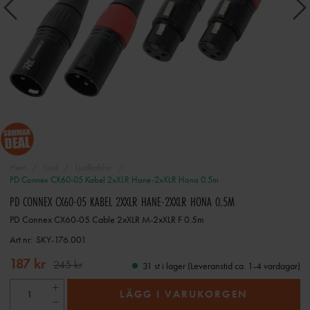
Hem
Ljud
Ljudkablar
PD Connex CX60-05 Kabel 2xXLR Hane-2xXLR Hona 0.5m
PD CONNEX CX60-05 KABEL 2XXLR HANE-2XXLR HONA 0.5M
PD Connex CX60-05 Cable 2xXLR M-2xXLR F 0.5m
Art nr:
SKY-176.001
187 kr
245 kr
31 st i lager (Leveranstid ca. 1-4 vardagar)
LÄGG I VARUKORGEN