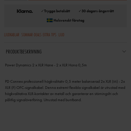
✓
Trygga betalsätt
✓
30 dagars ångerrätt
Helsvenskt företag
LJUDKABLAR
SOMMAR-DEALS EXTRA TIPS
LJUD
PRODUKTBESKRIVNING
Power Dynamics 2 x XLR Hane - 2 x XLR Hona 0,5m
PD Connex professionell högkvalitativ 0,5 meter balanserad 2x XLR (M) - 2x
XLR (F) OFC-signalkabel.
Denna extremt flexibla signalkabel är utrustad med
högkvalitativa XLR-kontakter av metall och garanterar en störningsfri och
pålitlig signalöverföring.
Utrustad med buntband.