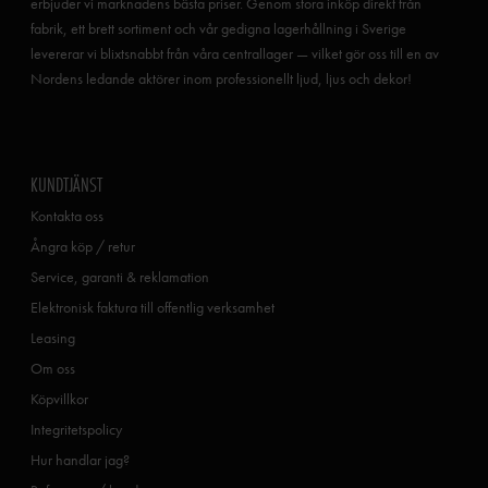
erbjuder vi marknadens bästa priser. Genom stora inköp direkt från
fabrik, ett brett sortiment och vår gedigna lagerhållning i Sverige
levererar vi blixtsnabbt från våra centrallager — vilket gör oss till en av
Nordens ledande aktörer inom professionellt ljud, ljus och dekor!
KUNDTJÄNST
Kontakta oss
Ångra köp / retur
Service, garanti & reklamation
Elektronisk faktura till offentlig verksamhet
Leasing
Om oss
Köpvillkor
Integritetspolicy
Hur handlar jag?