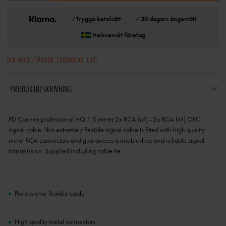
✓
Trygga betalsätt
✓
30 dagars ångerrätt
Helsvenskt företag
RCA KABEL /FÄRDIGA
LJUDKABLAR
LJUD
PRODUKTBESKRIVNING
PD Connex professional HQ 1,5 meter 2x RCA (M) - 2x RCA (M) OFC
signal cable. This extremely flexible signal cable is fitted with high quality
metal RCA connectors and guarantees a trouble-free and reliable signal
transmission. Supplied including cable tie.
Professional flexible cable
High quality metal connectors