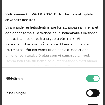
Välkommen till PROMIXSWEDEN. Denna webbplats
PD CONNEX CX94-6 CABLE 2XRCA M-2XRCA M 6M
PD CONNEX CX142 CABLE 2XRCA M-1XRCA
använder cookies
349 kr
148 kr
415 kr
190 kr
Vi använder enhetsidentifierare för att anpassa innehållet
och annonserna till användarna, tillhandahålla funktioner
GÅ TILL PRODUKT
GÅ TILL PRODUKT
för sociala medier och analysera vår trafik. Vi
vidarebefordrar även sådana identifierare och annan
ANDRA KUNDER KÖPTE OCKSÅ
information från din enhet till de sociala medier och
annons- och analysföretag som vi samarbetar med.
Dessa kan i sin tur kombinera informationen med annan
information som du har tillhandahållit eller som de har
samlat in när du har använt deras tjänster.
S
Nödvändig
a
m
t
Inställningar
y
c