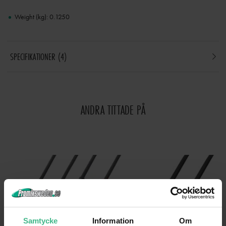
Weight (kg): 0.1250
SPECIFIKATIONER
4
ANDRA TITTADE PÅ
Samtycke
Information
Om