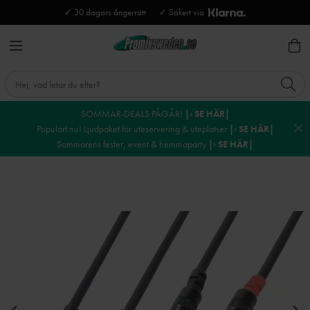
✓ 30 dagars ångerrätt
✓ Säkert via
SOMMAR-DEALS PÅGÅR!
|› SE HÄR|
Populärt nu! Ljudpaket för uteservering & uteplatser
|› SE HÄR|
Sommarens fester, event & hemmaparty
|› SE HÄR|