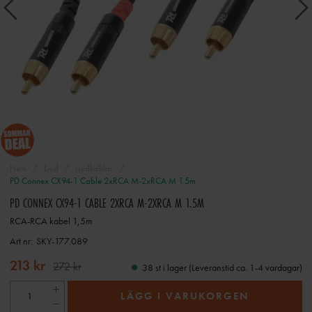
Hem
Ljud
Ljudkablar
PD Connex CX94-1 Cable 2xRCA M-2xRCA M 1.5m
PD CONNEX CX94-1 CABLE 2XRCA M-2XRCA M 1.5M
RCA-RCA kabel 1,5m
Art nr:
SKY-177.089
213 kr
272 kr
38 st i lager (Leveranstid ca. 1-4 vardagar)
LÄGG I VARUKORGEN