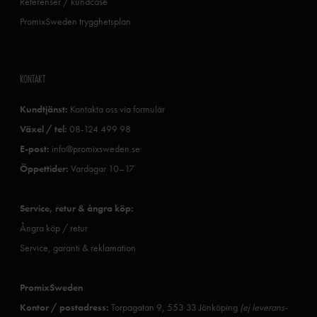
Referenser / kundcase
PromixSweden trygghetsplan
KONTAKT
Kundtjänst:
Kontakta oss via formulär
Växel / tel:
08-124 499 98
E-post:
info@promixsweden.se
Öppettider:
Vardagar 10–17
Service, retur & ångra köp:
Ångra köp / retur
Service, garanti & reklamation
PromixSweden
Kontor / postadress:
Torpagatan 9, 553 33 Jönköping
(ej leverans-