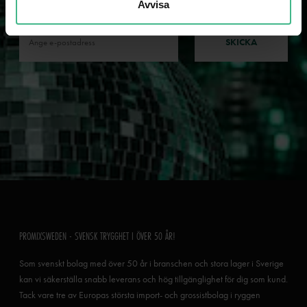
Avvisa
nyheter och kampanjer!
SKICKA
PROMIXSWEDEN - SVENSK TRYGGHET I ÖVER 50 ÅR!
Som svenskt bolag med över 50 år i branschen och stora lager i Sverige
kan vi säkerställa snabb leverans och hög tillgänglighet för dig som kund.
Tack vare tre av Europas största import- och grossistbolag i ryggen