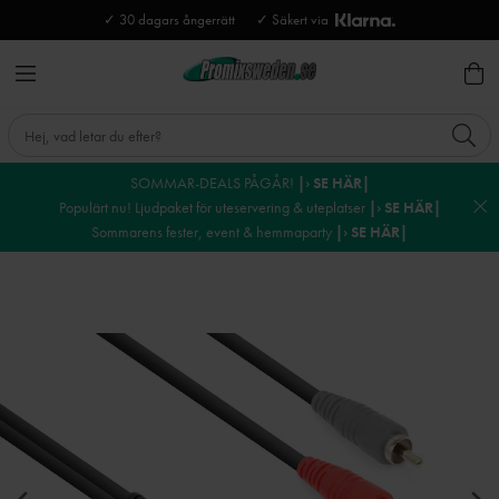
✓ 30 dagars ångerrätt
✓ Säkert via
SOMMAR-DEALS PÅGÅR!
|› SE HÄR|
Populärt nu! Ljudpaket för uteservering & uteplatser
|› SE HÄR|
Sommarens fester, event & hemmaparty
|› SE HÄR|