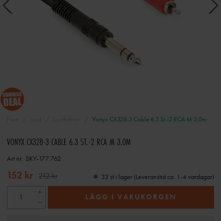
Hem
Ljud
Ljudkablar
Vonyx CX328-3 Cable 6.3 St.-2 RCA M 3.0m
VONYX CX328-3 CABLE 6.3 ST.-2 RCA M 3.0M
Art nr:
SKY-177.762
152 kr
212 kr
33 st i lager (Leveranstid ca. 1-4 vardagar)
LÄGG I VARUKORGEN