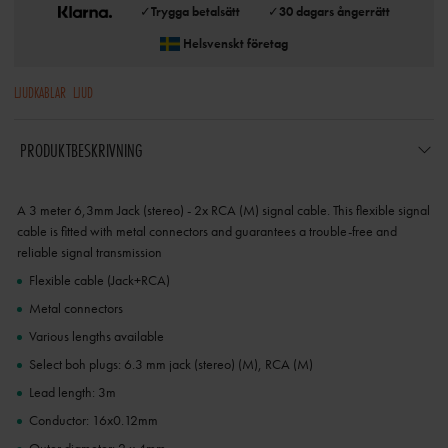
✓
Trygga betalsätt
✓
30 dagars ångerrätt
Helsvenskt företag
LJUDKABLAR
LJUD
PRODUKTBESKRIVNING
A 3 meter 6,3mm Jack (stereo) - 2x RCA (M) signal cable. This flexible signal
cable is fitted with metal connectors and guarantees a trouble-free and
reliable signal transmission
Flexible cable (Jack+RCA)
Metal connectors
Various lengths available
Select boh plugs: 6.3 mm jack (stereo) (M), RCA (M)
Lead length: 3m
Conductor: 16x0.12mm