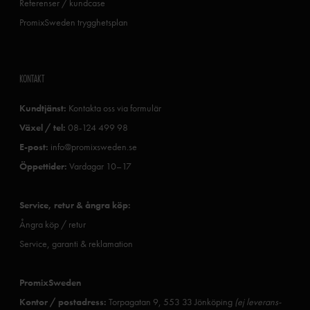
Referenser / kundcase
PromixSweden trygghetsplan
KONTAKT
Kundtjänst:
Kontakta oss via formulär
Växel / tel:
08-124 499 98
E-post:
info@promixsweden.se
Öppettider:
Vardagar 10–17
Service, retur & ångra köp:
Ångra köp / retur
Service, garanti & reklamation
PromixSweden
Kontor / postadress:
Torpagatan 9, 553 33 Jönköping
(ej leverans-