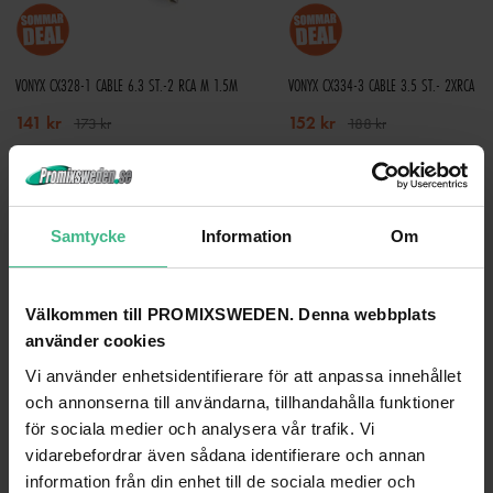
VONYX CX328-1 CABLE 6.3 ST.-2 RCA M 1.5M
VONYX CX334-3 CABLE 3.5 ST.- 2XRCA M
141 kr
152 kr
173 kr
188 kr
GÅ TILL PRODUKT
GÅ TILL PRODUKT
ANDRA KUNDER KÖPTE OCKSÅ
Samtycke
Information
Om
Välkommen till PROMIXSWEDEN. Denna webbplats
använder cookies
Vi använder enhetsidentifierare för att anpassa innehållet
och annonserna till användarna, tillhandahålla funktioner
för sociala medier och analysera vår trafik. Vi
vidarebefordrar även sådana identifierare och annan
information från din enhet till de sociala medier och