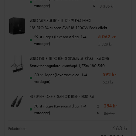
x
vardagar)
3 385 kr
VONYX SWP18 AKTIV SUB 1200W PEAK EFFEKT
18" PRO PA subbas SWP18 1200W Peak effekt
5 062 kr
29 st i lager (Leveranstid ca. 1-4
vardagar)
5 328 kr
VONYX LS01K KIT 2X HÖGTALARSTATIV M. VÄSKA 1.8M 30KG
Stativ för högtalare. Maxhöjd 1,75m 180.550
592 kr
83 st i lager (Leveranstid ca. 1-4
vardagar)
623 kr
PD CONNEX CX36-6 KABEL XLR HANE - HONA 6M
254 kr
2
70 st i lager (Leveranstid ca. 1-4
x
vardagar)
267 kr
-
663 kr
Paketrabatt