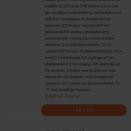
kraftfullt 2x 20-kanals UHF trådlöst system som
ger överlägsen ljudöverföring, med tydlighet och
definition. Mottagaren är utrustad med en
dynamisk LCD-display, volymkontroll och
balanserad XLR-utgång. Lämplig för sång,
presentationer, träning och andra handsfree-
aktiviteter. 2 x handhållen mikrofon, 2x 20
valbara UHF-kanaler, IR-dataöverföring för val av
kanal 2 x balanserade XLR-utgångar och en
obalanserad 6,3 mm utgång, CPU-kontrollerad
PLL-oscillator, Sändare med display som visar
frekvensen och batteriets nivå Utrustad med
dynamisk LCD, Levereras i aluminiumfodral, För
19 "rack (medföljer konsoler)
2 260 kr
3 649 kr
LÄGG TILL