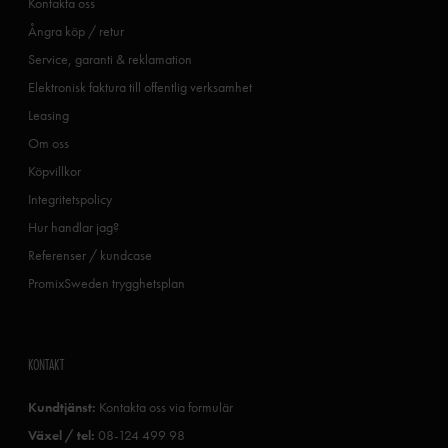
Kontakta oss
Ångra köp / retur
Service, garanti & reklamation
Elektronisk faktura till offentlig verksamhet
Leasing
Om oss
Köpvillkor
Integritetspolicy
Hur handlar jag?
Referenser / kundcase
PromixSweden trygghetsplan
KONTAKT
Kundtjänst:
Kontakta oss via formulär
Växel / tel:
08-124 499 98