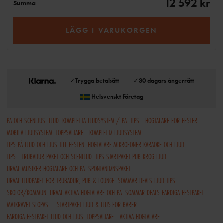
12 592 kr
Summa
LÄGG I VARUKORGEN
✓
Trygga betalsätt
✓
30 dagars ångerrätt
Helsvenskt företag
PA OCH SCENLJUS
LJUD
KOMPLETTA LJUDSYSTEM / PA
TIPS - HÖGTALARE FÖR FESTER
MOBILA LJUDSYSTEM
TOPPSÄLJARE - KOMPLETTA LJUDSYSTEM
TIPS PÅ LJUD OCH LJUS TILL FESTEN
HÖGTALARE MIKROFONER KARAOKE OCH LJUD
TIPS - TRUBADUR-PAKET OCH SCENLJUD
TIPS STARTPAKET PUB KROG LJUD
URVAL MUSIKER HÖGTALARE OCH PA
SPONTANDANSPAKET
URVAL LJUDPAKET FÖR TRUBADUR, PUB & LOUNGE
SOMMAR-DEALS-LJUD TIPS
SKOLOR/KOMMUN
URVAL AKTIVA HÖGTALARE OCH PA
SOMMAR-DEALS FÄRDIGA FESTPAKET
MATKRAVET SLOPAS – STARTPAKET LJUD & LJUS FÖR BARER
FÄRDIGA FESTPAKET LJUD OCH LJUS
TOPPSÄLJARE - AKTIVA HÖGTALARE