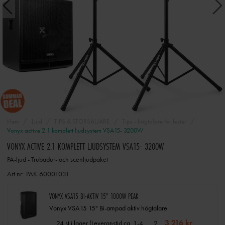
Hem
Ljud
TIPS & STORSÄLJARE
Tips - högtalare för fester
Vonyx active 2.1 komplett ljudsystem VSA15- 3200W
VONYX ACTIVE 2.1 KOMPLETT LJUDSYSTEM VSA15- 3200W
PA-ljud - Trubadur- och scenljudpaket
Art nr:
PAK-60001031
VONYX VSA15 BI-AKTIV 15" 1000W PEAK
Vonyx VSA15 15" Bi-ampad aktiv högtalare
3 216 kr
2
24 st i lager (Leveranstid ca. 1-4