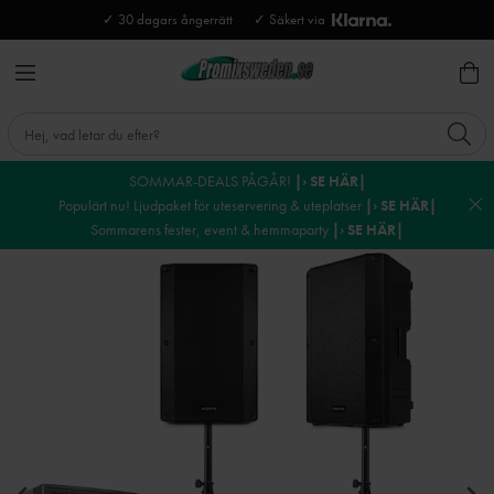
✓ 30 dagars ångerrätt
✓ Säkert via
SOMMAR-DEALS PÅGÅR!
|› SE HÄR|
Populärt nu! Ljudpaket för uteservering & uteplatser
|› SE HÄR|
Sommarens fester, event & hemmaparty
|› SE HÄR|