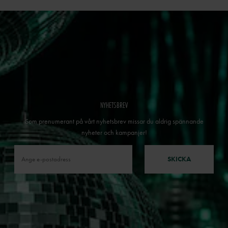
NYHETSBREV
Som prenumerant på vårt nyhetsbrev missar du aldrig spännande
nyheter och kampanjer!
SKICKA