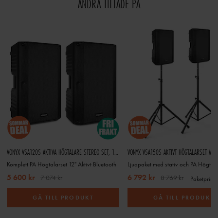
ANDRA TITTADE PÅ
VONYX VSA120S AKTIVA HÖGTALARE STEREO SET, 12”
Komplett PA Högtalarset 12" Aktivt Bluetooth
5 600 kr
6 792 kr
7 074 kr
8 769 kr
Paketpris
GÅ TILL PRODUKT
GÅ TILL PRODUKT