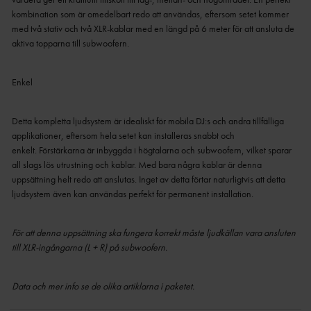
kombination som är omedelbart redo att användas, eftersom setet kommer
med två stativ och två XLR-kablar med en längd på 6 meter för att ansluta de
aktiva topparna till subwoofern.
Enkel
Detta kompletta ljudsystem är idealiskt för mobila DJ:s och andra tillfälliga
applikationer, eftersom hela setet kan installeras snabbt och
enkelt.
Förstärkarna är inbyggda i högtalarna och subwoofern, vilket sparar
all slags lös utrustning och kablar.
Med bara några kablar är denna
uppsättning helt redo att anslutas.
Inget av detta förtar naturligtvis att detta
ljudsystem även kan användas perfekt för permanent installation.
För att denna uppsättning ska fungera korrekt måste ljudkällan vara ansluten
till XLR-ingångarna (L + R) på subwoofern.
Data och mer info se de olika artiklarna i paketet.