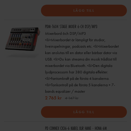
LÄGG TILL
PDM-T604 STAGE MIXER 6-CH DSP/MP3
Mixerbord 6ch DSP/MP3
<li>Mixerbordet är lämpligt för studior,
liveinspelningar, podcasts etc. <li>Mixerbordet
kan anslutas till en dator eller bärbar dator via
USB. <li>Du kan streama din musik trådlöst till
mixerbordet via Bluetooth. <li>Den digitala
ljudprocessorn har 380 digitala effekter.
<li>Fantomkraft på de första 4 kanalerna.
<li>Tonkontroll på de första 5 kanalerna + 7-
bands equalizer / master
2 765 kr
4 147 kr
LÄGG TILL
PD CONNEX CX36-6 KABEL XLR HANE - HONA 6M