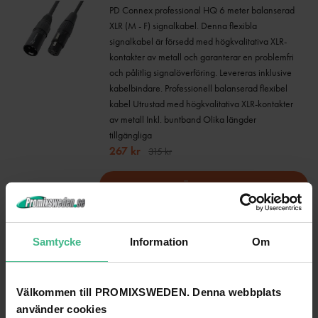
PD Connex professional HQ 6 meter balanserad
XLR (M - F) signalkabel. Denna flexibla
signalkabel är försedd med högkvalitativa XLR-
kontakter av metall och garanterar en problemfri
och pålitlig signalöverföring. Levereras inklusive
kabelbindare. Professionell balanserad flexibel
kabel Utrustad med högkvalitativa XLR-kontakter
av metall Inkl. buntband Olika längder
tillgängliga
267 kr
315 kr
LÄGG TILL
PD CONNEX CX35-12 KABEL XLR HANE - HONA 12M
Mikrofonkabel XLR-XLR CX35-12 SKY-176.030
Samtycke
Information
Om
PD Connex professionell HQ 12 meter
balanserad XLR (M - F) signalkabel. Denna
flexibla signalkabel är försedd med högkvalitativa
Välkommen till PROMIXSWEDEN. Denna webbplats
metall XLR-kontakter och garanterar en
använder cookies