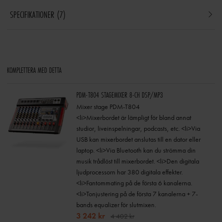
SPECIFIKATIONER
7
KOMPLETTERA MED DETTA
PDM-T804 STAGEMIXER 8-CH DSP/MP3
Mixer stage PDM-T804
<li>Mixerbordet är lämpligt för bland annat
studior, liveinspelningar, podcasts, etc. <li>Via
USB kan mixerbordet anslutas till en dator eller
laptop. <li>Via Bluetooth kan du strömma din
musik trådlöst till mixerbordet. <li>Den digitala
ljudprocessorn har 380 digitala effekter.
<li>Fantommating på de första 6 kanalerna.
<li>Tonjustering på de första 7 kanalerna + 7-
bands equalizer för slutmixen.
3 242 kr
4 402 kr