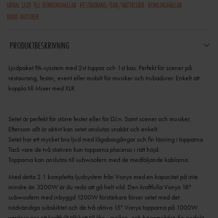
URVAL LJUD TILL BOWLINGHALLAR
RESTAURANG/BAR/NATTKLUBB
BOWLINGHALLAR
BAND MUSIKER
PRODUKTBESKRIVNING
Ljudpaket PA-sysstem med 2st toppar och 1st bas. Perfekt för scener på
restaurang, fester, event eller mobilt för musiker och trubadurer. Enkelt att
Setet är perfekt för större fester eller för DJ:n. Samt scener och musiker.
Eftersom allt är aktivt kan setet anslutas snabbt och enkelt.
Setet har ett mycket bra ljud med lågabasgångar och fin läsning i topparna
Tack vare de två stativen kan topparna placeras i rätt höjd.
Topparna kan anslutas till subwoofern med de medföljande kablarna.
Med detta 2.1 kompletta ljudsystem från Vonyx med en kapacitet på inte
mindre än 3200W är du redo att gå helt vild.
Den kraftfulla Vonyx 18"
subwoofern med inbyggd 1200W förstärkare förser setet med det
nödvändiga subskiktet och de två aktiva 15" Vonyx topparna på 1000W
vardera ger ett kraftfullt tillskott till låg-, mellan- och högområdet.
En perfekt