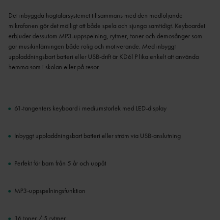
Det inbyggda högtalarsystemet tillsammans med den medföljande
mikrofonen gör det möjligt att både spela och sjunga samtidigt. Keyboardet
erbjuder dessutom MP3-uppspelning, rytmer, toner och demosånger som
gör musikinlärningen både rolig och motiverande. Med inbyggt
uppladdningsbart batteri eller USB-drift är KD61P lika enkelt att använda
hemma som i skolan eller på resor.
61-tangenters keyboard i mediumstorlek med LED-display
Inbyggt uppladdningsbart batteri eller ström via USB-anslutning
Perfekt för barn från 5 år och uppåt
MP3-uppspelningsfunktion
16 toner / 5 rytmer