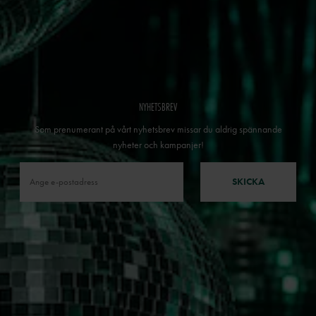
NYHETSBREV
Som prenumerant på vårt nyhetsbrev missar du aldrig spännande
nyheter och kampanjer!
SKICKA