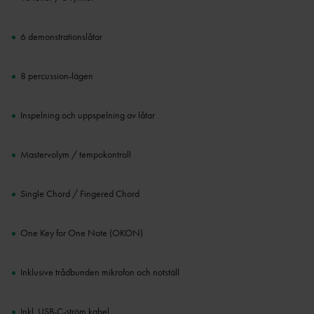
6 demonstrationslåtar
8 percussion-lägen
Inspelning och uppspelning av låtar
Mastervolym / tempokontroll
Single Chord / Fingered Chord
One Key for One Note (OKON)
Inklusive trådbunden mikrofon och notställ
Inkl. USB-C-ström kabel