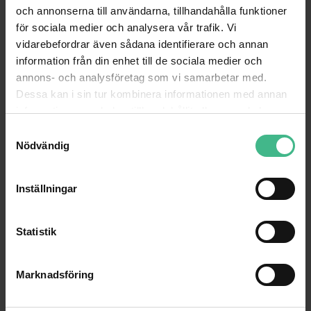
och annonserna till användarna, tillhandahålla funktioner
för sociala medier och analysera vår trafik. Vi
vidarebefordrar även sådana identifierare och annan
information från din enhet till de sociala medier och
annons- och analysföretag som vi samarbetar med.
Dessa kan i sin tur kombinera informationen med annan
information som du har tillhandahållit eller som de har
samlat in när du har använt deras tjänster.
S
Nödvändig
a
m
MAX KD61 ELEKTRONISKT KEYBOARD 61 TANGENTER MED BATTERI
MAX KD54 ELECTRONIC KEYBOARD 54-KEY
t
Inställningar
Perfekt nybörjar-keyboard för barn med inbyggt batteri, LED-display och mikrofon
y
757 kr
534 kr
956 kr
780 kr
c
k
Statistik
GÅ TILL PRODUKT
GÅ TILL PRODUKT
e
s
Marknadsföring
ANDRA KUNDER KÖPTE OCKSÅ
v
a