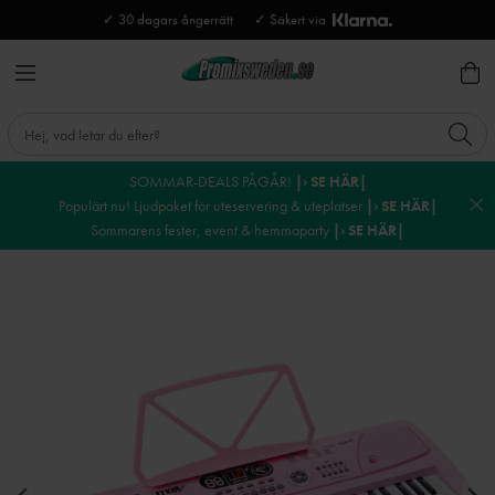
✓ 30 dagars ångerrätt
✓ Säkert via
SOMMAR-DEALS PÅGÅR!
|› SE HÄR|
Populärt nu! Ljudpaket för uteservering & uteplatser
|› SE HÄR|
Sommarens fester, event & hemmaparty
|› SE HÄR|