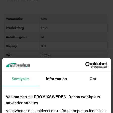
Varumärke
Max
Produktfärg
Rosa
Antal tangenter
61
Display
LED
Vikt
1.52 kg
Mått (L x B x H)
730 x 230 x 71 mm
Medföljande tillbehör
Handhållen mikrofon (trådbunden), USB-kabel
Samtycke
Information
Om
Välkommen till PROMIXSWEDEN. Denna webbplats
ANDRA TITTADE PÅ
använder cookies
Vi använder enhetsidentifierare för att anpassa innehållet