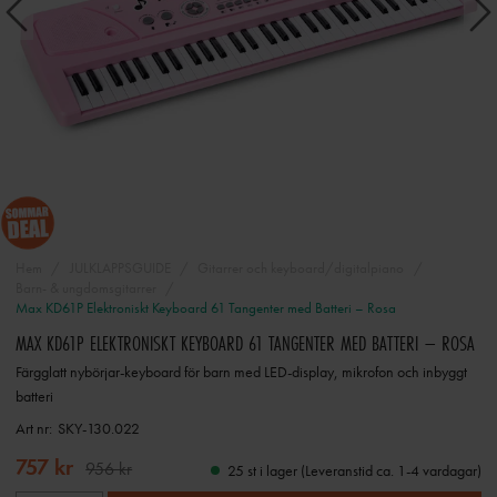
Hem
JULKLAPPSGUIDE
Gitarrer och keyboard/digitalpiano
Barn- & ungdomsgitarrer
Max KD61P Elektroniskt Keyboard 61 Tangenter med Batteri – Rosa
MAX KD61P ELEKTRONISKT KEYBOARD 61 TANGENTER MED BATTERI – ROSA
Färgglatt nybörjar-keyboard för barn med LED-display, mikrofon och inbyggt
batteri
Art nr:
SKY-130.022
757 kr
956 kr
25 st i lager (Leveranstid ca. 1-4 vardagar)