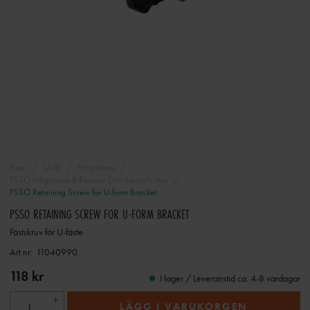
Hem
LJUD
Högtalare
PSSO Högtalare & Recone Gör det själv mm
PSSO Retaining Screw for U-form Bracket
PSSO RETAINING SCREW FOR U-FORM BRACKET
Fästskruv för U-fäste
Art nr:
11040990
118 kr
I lager / Leveranstid ca. 4-8 vardagar
LÄGG I VARUKORGEN