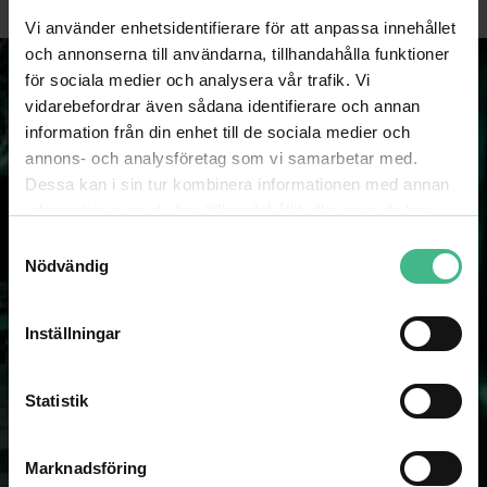
Vi använder enhetsidentifierare för att anpassa innehållet
och annonserna till användarna, tillhandahålla funktioner
för sociala medier och analysera vår trafik. Vi
vidarebefordrar även sådana identifierare och annan
information från din enhet till de sociala medier och
annons- och analysföretag som vi samarbetar med.
Dessa kan i sin tur kombinera informationen med annan
information som du har tillhandahållit eller som de har
samlat in när du har använt deras tjänster.
NYHETSBREV
S
Nödvändig
a
Som prenumerant på vårt nyhetsbrev missar du aldrig spännande
m
nyheter och kampanjer!
t
Inställningar
y
SKICKA
c
k
Statistik
e
s
Marknadsföring
v