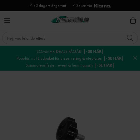
✓ 30 dagars ångerrätt
✓ Säkert via
SOMMAR-DEALS PÅGÅR!
|› SE HÄR|
Populärt nu! Ljudpaket för uteservering & uteplatser
|› SE HÄR|
Sommarens fester, event & hemmaparty
|› SE HÄR|