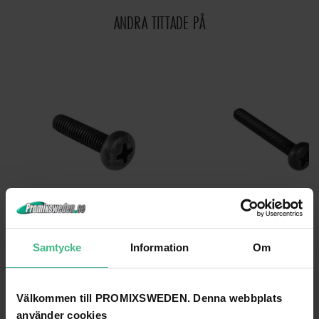
ANDRA TITTADE PÅ
OMNITRONIC SCREW M5X20MM BLACK FOR PA CLAMPS
Samtycke
Information
Om
Omnitronic Skruv M5x20mm svart för PA klämmor
76 kr
78 kr
Välkommen till PROMIXSWEDEN. Denna webbplats
GÅ TILL PRODUKT
GÅ TILL PRODUKT
använder cookies