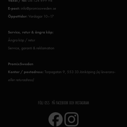
Växel / tel:
08-124 499 98
E-post:
info@promixsweden.se
Öppettider:
Vardagar 10–17
Service, retur & ångra köp:
Ångra köp / retur
Service, garanti & reklamation
PromixSweden
Kontor / postadress:
Torpagatan 9, 553 33 Jönköping
(ej leverans-
eller returadress)
FÖLJ OSS PÅ FACEBOOK OCH INSTAGRAM