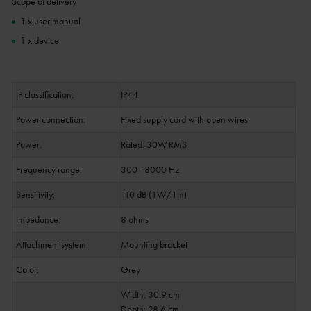
Scope of delivery
1 x user manual
1 x device
IP classification:
IP44
Power connection:
Fixed supply cord with open wires
Power:
Rated: 30W RMS
Frequency range:
300 - 8000 Hz
Sensitivity:
110 dB (1W/1m)
Impedance:
8 ohms
Attachment system:
Mounting bracket
Color:
Grey
Width: 30.9 cm
Depth: 28.6 cm