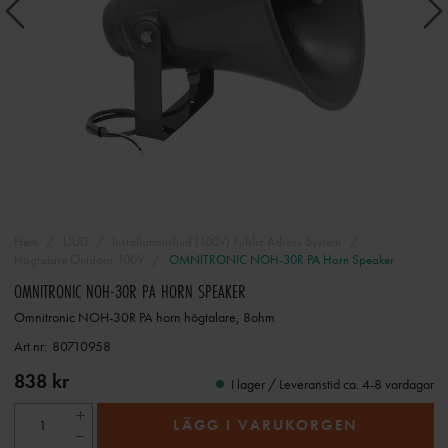
Hem
LJUD
Installationsljud (100V) Public Adress System
Högtalare Outdoor 100V
OMNITRONIC NOH-30R PA Horn Speaker
OMNITRONIC NOH-30R PA HORN SPEAKER
Omnitronic NOH-30R PA horn högtalare, 8ohm
Art nr:
80710958
838 kr
I lager / Leveranstid ca. 4-8 vardagar
LÄGG I VARUKORGEN