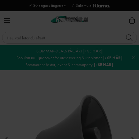
✓ 30 dagars ångerrätt
✓ Säkert via
SOMMAR-DEALS PÅGÅR!
|› SE HÄR|
Populärt nu! Ljudpaket för uteservering & uteplatser
|› SE HÄR|
Sommarens fester, event & hemmaparty
|› SE HÄR|