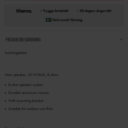
✓
Trygga betalsätt
✓
30 dagars ångerrätt
Helsvenskt företag
PRODUKTBESKRIVNING
hornhögtalare
Horn speaker, 30 W RMS, 8 ohms
8-ohm speaker system
Durable aluminum version
With mounting bracket
Suitable for outdoor use IP44