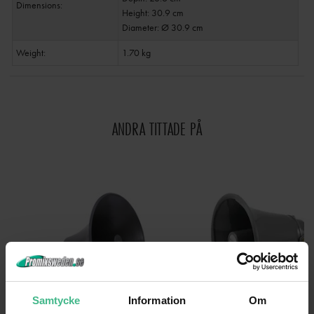
Dimensions:
Height: 30.9 cm
Diameter: Ø 30.9 cm
Weight:
1.70 kg
ANDRA TITTADE PÅ
Samtycke
Information
Om