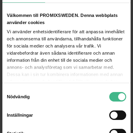
OMNITRONIC NOH-40R PA HORN SPEAKER
OMNITRONIC NOH-15R PA HORN SPEAKER
Välkommen till PROMIXSWEDEN. Denna webbplats
Omnitronic NOH-40R PA horn högtalare, 8ohm
använder cookies
1 269 kr
529 kr
Vi använder enhetsidentifierare för att anpassa innehållet
och annonserna till användarna, tillhandahålla funktioner
GÅ TILL PRODUKT
GÅ TILL PRODUKT
för sociala medier och analysera vår trafik. Vi
vidarebefordrar även sådana identifierare och annan
ANDRA KUNDER KÖPTE OCKSÅ
information från din enhet till de sociala medier och
annons- och analysföretag som vi samarbetar med.
Dessa kan i sin tur kombinera informationen med annan
information som du har tillhandahållit eller som de har
samlat in när du har använt deras tjänster.
S
Nödvändig
a
m
t
Inställningar
y
c