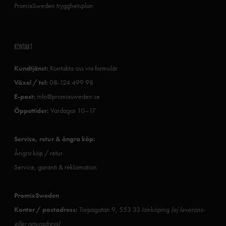
PromixSweden trygghetsplan
KONTAKT
Kundtjänst:
Kontakta oss via formulär
Växel / tel:
08-124 499 98
E-post:
info@promixsweden.se
Öppettider:
Vardagar 10–17
Service, retur & ångra köp:
Ångra köp / retur
Service, garanti & reklamation
PromixSweden
Kontor / postadress:
Torpagatan 9, 553 33 Jönköping
(ej leverans-
eller returadress)