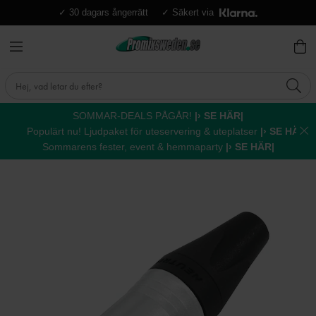
✓ 30 dagars ångerrätt
✓ Säkert via
SOMMAR-DEALS PÅGÅR!
|› SE HÄR|
Populärt nu! Ljudpaket för uteservering & uteplatser
|› SE HÄR|
Sommarens fester, event & hemmaparty
|› SE HÄR|