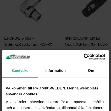
NEUTRIK XLR SOCKET 3-PIN NC3FRX
NEUTRIK XLR SOCKET 3-PIN NC3FXX-BAG
Neutrik XLR socket 3pin NC3FRX
Neutrik XLR hona 3pin NC3FX
264 kr
174 kr
GÅ TILL PRODUKT
GÅ TILL PRODUKT
Samtycke
Information
Om
ANDRA KUNDER KÖPTE OCKSÅ
Välkommen till PROMIXSWEDEN. Denna webbplats
använder cookies
Vi använder enhetsidentifierare för att anpassa innehållet
och annonserna till användarna, tillhandahålla funktioner