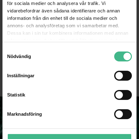
för sociala medier och analysera vår trafik. Vi
vidarebefordrar även sådana identifierare och annan
information från din enhet till de sociala medier och
annons- och analysföretag som vi samarbetar med.
Dessa kan i sin tur kombinera informationen med annan
information som du har tillhandahållit eller som de har
samlat in när du har använt deras tjänster.
NEUTRIK XLR PLUG 3-PIN NC3MXX-BAG
NEUTRIK XLR PLUG 5-PIN NC5MXX
S
Nödvändig
a
Neutrik XLR Hane 3pin NC3MXX-BAG
Neutrik XLR plug 5pin NC5MXX
m
163 kr
234 kr
t
Inställningar
GÅ TILL PRODUKT
GÅ TILL PRODUKT
y
c
k
Statistik
e
s
Marknadsföring
v
a
l