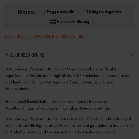
✓
Trygga betalsätt
✓
30 dagars ångerrätt
Helsvenskt företag
KABLAR FÖR LJUS OCH DMX
KABLAR OCH TILLBEHÖR
LJUS
PRODUKTBESKRIVNING
PD Connex professional HQ 12m DMX-signalkabel. Denna flexibla
signalkabel är försedd med högkvalitativa XLR-kontakter och garanterar en
problemfri och pålitlig DMX-signalöverföring. Levereras inklusive
kabelbindning.
Professionell flexibel kabel, Metallanslutningar av hög kvalitet
Kabelband ingår, Olika längder tillgängliga. Denna kabel 12m
PD Connex professional HQ 12 meter DMX signal cable. This flexible signal
cable is fitted with high quality XLR connectors and guarantees a trouble-free
and reliable DMX signal transmission. Supplied including cable tie.