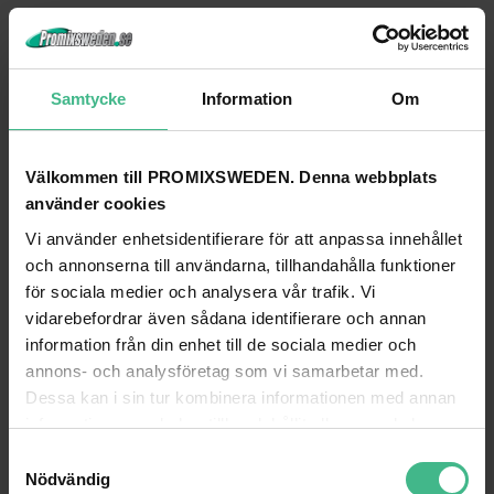
Samtycke
Information
Om
Välkommen till PROMIXSWEDEN. Denna webbplats
använder cookies
Vi använder enhetsidentifierare för att anpassa innehållet
och annonserna till användarna, tillhandahålla funktioner
PD CONNEX CX100-6 DMX CABLE XLR M-F 6M
PD CONNEX CX100-20 DMX CABLE XLR M-
för sociala medier och analysera vår trafik. Vi
DMX Signalkabel 6m CX100-6 XLR-XLR
vidarebefordrar även sådana identifierare och annan
214 kr
391 kr
258 kr
510 kr
information från din enhet till de sociala medier och
annons- och analysföretag som vi samarbetar med.
GÅ TILL PRODUKT
GÅ TILL PRODUKT
Dessa kan i sin tur kombinera informationen med annan
information som du har tillhandahållit eller som de har
ANDRA KUNDER KÖPTE OCKSÅ
samlat in när du har använt deras tjänster.
S
Nödvändig
a