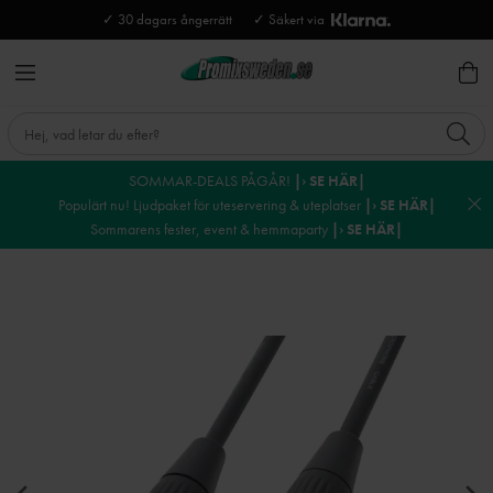
✓ 30 dagars ångerrätt
✓ Säkert via
SOMMAR-DEALS PÅGÅR!
|› SE HÄR|
Populärt nu! Ljudpaket för uteservering & uteplatser
|› SE HÄR|
Sommarens fester, event & hemmaparty
|› SE HÄR|