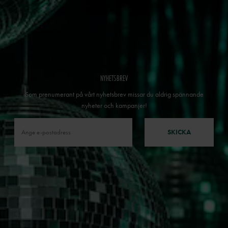
NYHETSBREV
Som prenumerant på vårt nyhetsbrev missar du aldrig spännande
nyheter och kampanjer!
SKICKA