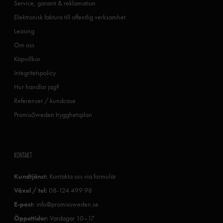
Service, garanti & reklamation
Elektronisk faktura till offentlig verksamhet
Leasing
Om oss
Köpvillkor
Integritetspolicy
Hur handlar jag?
Referenser / kundcase
PromixSweden trygghetsplan
KONTAKT
Kundtjänst:
Kontakta oss via formulär
Växel / tel:
08-124 499 98
E-post:
info@promixsweden.se
Öppettider:
Vardagar 10–17