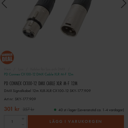
Hem
Ljus
Kablar för ljus och DMX
PD Connex CX100-12 DMX Cable XLR M-F 12m
PD CONNEX CX100-12 DMX CABLE XLR M-F 12M
DMX Signalkabel 12m XLR-XLR CX100-12 SKY-177.909
Art nr:
SKY-177.909
301 kr
357 kr
40 st i lager (Leveranstid ca. 1-4 vardagar)
LÄGG I VARUKORGEN