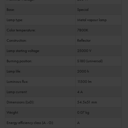
Base:
Special
Lamp type:
Metal vapour lamp
Color temperature:
7800K
Construction:
Reflector
Lamp starting voltage:
25000 V
Burning position:
S180 (universal)
Lamp life:
2000 h
Luminous flux:
11500 lm
Lamp current:
4 A
Dimensions (LxD):
54.5x51 mm
Weight:
0.07 kg
Energy efficiency class (A - G):
A