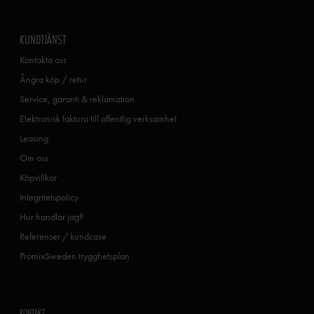
KUNDTJÄNST
Kontakta oss
Ångra köp / retur
Service, garanti & reklamation
Elektronisk faktura till offentlig verksamhet
Leasing
Om oss
Köpvillkor
Integritetspolicy
Hur handlar jag?
Referenser / kundcase
PromixSweden trygghetsplan
KONTAKT