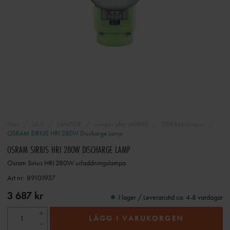
Hem
LJUS
LAMPOR
Lampor efter MÄRKE
OSRAM Lampor
OSRAM SIRIUS HRI 280W Discharge Lamp
OSRAM SIRIUS HRI 280W DISCHARGE LAMP
Osram Sirius HRI 280W urladdningslampa
Art nr:
89101937
3 687 kr
I lager / Leveranstid ca. 4-8 vardagar
LÄGG I VARUKORGEN