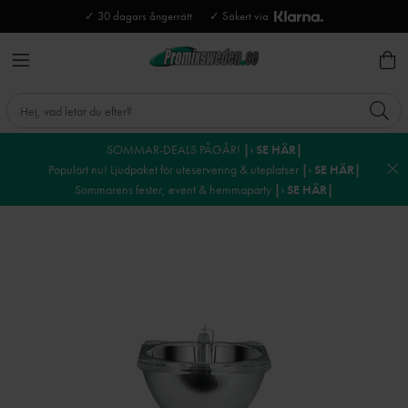
✓ 30 dagars ångerrätt
✓ Säkert via
SOMMAR-DEALS PÅGÅR!
|› SE HÄR|
Populärt nu! Ljudpaket för uteservering & uteplatser
|› SE HÄR|
Sommarens fester, event & hemmaparty
|› SE HÄR|