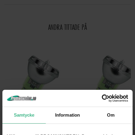
ANDRA TITTADE PÅ
Samtycke
Information
Om
OSRAM SIRIUS HRI 190W DISCHARGE LAMP
OSRAM SIRIUS HRI 230W DISCHARGE LA
Osram Sirius HRI 190W urladdningslampa
Osram Sirius HRI 230W urladdning
2 908 kr
3 192 kr