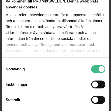
Välkommen till PROMIXSWEDEN. Denna webbplats
använder cookies
GÅ TILL PRODUKT
GÅ TILL PRODUKT
Vi använder enhetsidentifierare för att anpassa innehållet
och annonserna till användarna, tillhandahålla funktioner
ANDRA KUNDER KÖPTE OCKSÅ
för sociala medier och analysera vår trafik. Vi
vidarebefordrar även sådana identifierare och annan
information från din enhet till de sociala medier och
annons- och analysföretag som vi samarbetar med.
Dessa kan i sin tur kombinera informationen med annan
information som du har tillhandahållit eller som de har
samlat in när du har använt deras tjänster.
S
Nödvändig
a
m
t
Inställningar
y
c
VONYX PIEZO-1 PIEZO DRIVER DISKANT FYNDHÖRNAN REA
CDM-R PAR 30 35W/830 SPOT 30° E27
k
Statistik
e
Piezo-1 Piezo Driver Diskant
CDM-R Urladdningslampa E27 35