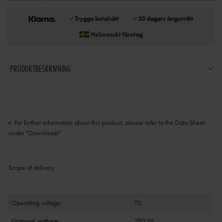
✓
Trygga betalsätt
✓
30 dagars ångerrätt
Helsvenskt företag
PRODUKTBESKRIVNING
For further information about this product, please refer to the Data Sheet
under "Downloads"
Scope of delivery
Operating voltage:
70
Nominal wattage:
280 W