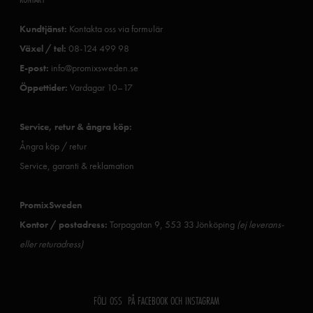
Kundtjänst:
Kontakta oss via formulär
Växel / tel:
08-124 499 98
E-post:
info@promixsweden.se
Öppettider:
Vardagar 10–17
Service, retur & ångra köp:
Ångra köp / retur
Service, garanti & reklamation
PromixSweden
Kontor / postadress:
Torpagatan 9, 553 33 Jönköping
(ej leverans-
eller returadress)
FÖLJ OSS PÅ FACEBOOK OCH INSTAGRAM