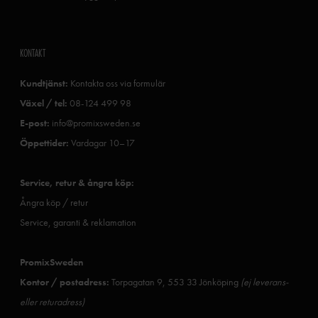
KONTAKT
Kundtjänst:
Kontakta oss via formulär
Växel / tel:
08-124 499 98
E-post:
info@promixsweden.se
Öppettider:
Vardagar 10–17
Service, retur & ångra köp:
Ångra köp / retur
Service, garanti & reklamation
PromixSweden
Kontor / postadress:
Torpagatan 9, 553 33 Jönköping
(ej leverans-
eller returadress)