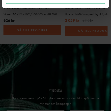
OSRAM 64789 230V/2000W G-38 400H
COMPACT LIGHT SYSTEM CLS NORWAY
Osram 64.789 230V / 2000W G-38 400h
626 kr
2 059 kr
4 119 kr
GÅ TILL PRODUKT
GÅ TILL PRODUKT
NYHETSBREV
Som prenumerant på vårt nyhetsbrev missar du aldrig spännande
nyheter och kampanjer!