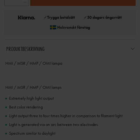
✓
Trygga betalsätt
✓
30 dagars ångerrätt
Helsvenskt företag
PRODUKTBESKRIVNING
HMI / MSR / HMP / OMI lampa
HMI / MSR / HMP / OMI lamps
Extremely high light output
Best color rendering
Light output three to four times higher in comparison to filament light
Light is generated via an arc between two electrodes
Spectrum similar to daylight