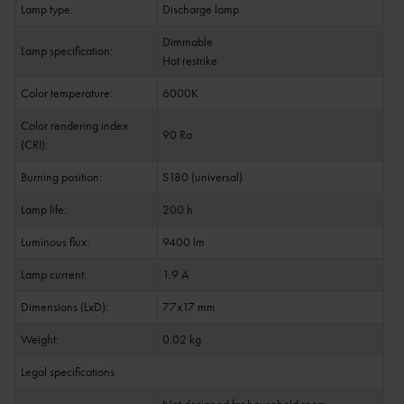
Lamp type:
Discharge lamp
Dimmable
Lamp specification:
Hot restrike
Color temperature:
6000K
Color rendering index
90 Ra
(CRI):
Burning position:
S180 (universal)
Lamp life:
200 h
Luminous flux:
9400 lm
Lamp current:
1.9 A
Dimensions (LxD):
77x17 mm
Weight:
0.02 kg
Legal specifications