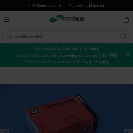
✓ 30 dagars ångerrätt
✓ Säkert via
SOMMAR-DEALS PÅGÅR!
|› SE HÄR|
Populärt nu! Ljudpaket för uteservering & uteplatser
|› SE HÄR|
Sommarens fester, event & hemmaparty
|› SE HÄR|