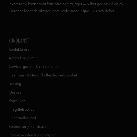
levererar vi blixtsnabbt från våra centrallager — vilket gör oss till en av
Nordens ledande aktörer inom professionellt ljud, ljus och dekor!
KUNDTJÄNST
Kontakta oss
Ångra köp / retur
Service, garanti & reklamation
Elektronisk faktura till offentlig verksamhet
Leasing
Om oss
Köpvillkor
Integritetspolicy
Hur handlar jag?
Referenser / kundcase
PromixSweden trygghetsplan