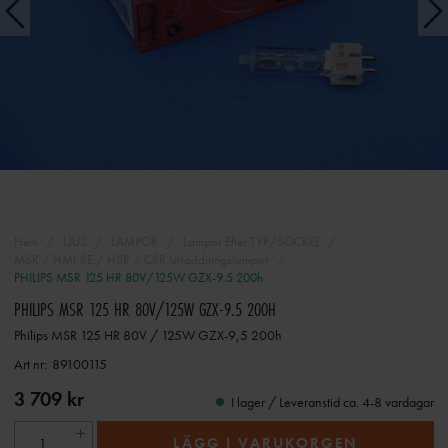
Hem
LJUS
LAMPOR
Lampor Efter TYP/SOCKEL
MSR / HMI-SE / HSR / CSR Urladdningslampor
PHILIPS MSR 125 HR 80V/125W GZX-9.5 200h
PHILIPS MSR 125 HR 80V/125W GZX-9.5 200H
Philips MSR 125 HR 80V / 125W GZX-9,5 200h
Art nr:
89100115
3 709 kr
I lager / Leveranstid ca. 4-8 vardagar
LÄGG I VARUKORGEN