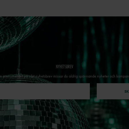
NYHETSBREV
 prenumerant på vårt nyhetsbrev missar du aldrig spännande nyheter och kampan
SK