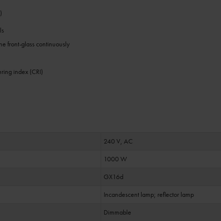
)
ls
e front-glass continuously
ering index (CRI)
240 V, AC
1000 W
GX16d
Incandescent lamp; reflector lamp
Dimmable