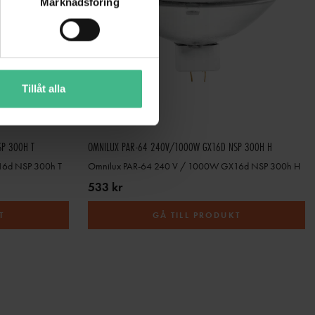
Marknadsföring
Tillåt alla
P 300H T
OMNILUX PAR-64 240V/1000W GX16D NSP 300H H
16d NSP 300h T
Omnilux PAR-64 240 V / 1000W GX16d NSP 300h H
533 kr
T
GÅ TILL PRODUKT