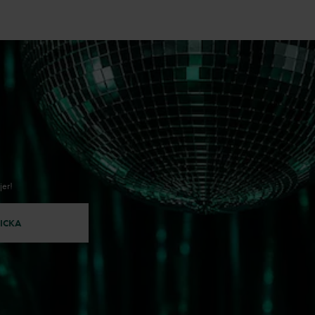
jer!
ICKA