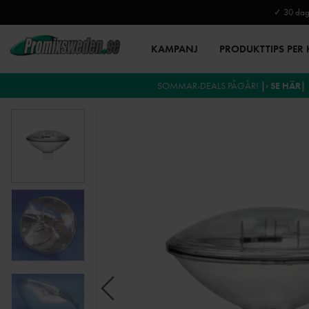
✓ 30 daga
KAMPANJ
PRODUKTTIPS PER
SOMMAR-DEALS PÅGÅR!
|› SE HÄR|