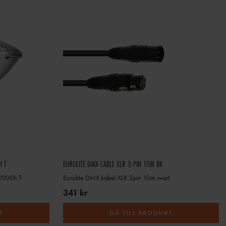
H T
EUROLITE DMX CABLE XLR 3-PIN 10M BK
2000h T
Eurolite DMX kabel XLR 3pin 10m svart
341 kr
T
GÅ TILL PRODUKT