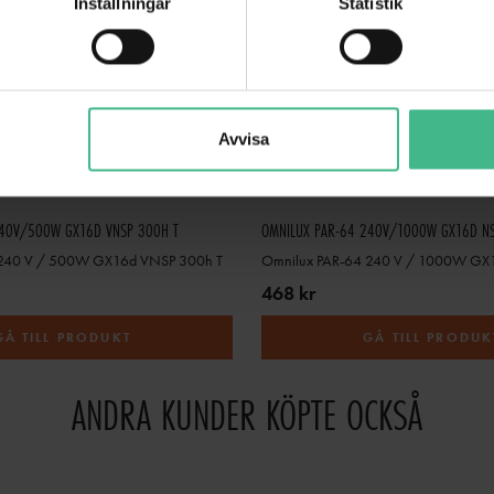
Inställningar
Statistik
Avvisa
240V/500W GX16D VNSP 300H T
OMNILUX PAR-64 240V/1000W GX16D NS
 240 V / 500W GX16d VNSP 300h T
Omnilux PAR-64 240 V / 1000W GX
468 kr
GÅ TILL PRODUKT
GÅ TILL PRODUK
ANDRA KUNDER KÖPTE OCKSÅ