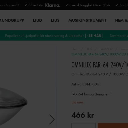
rs ångerrätt
✓ Säkert via
✓ Svensk trygghet i över 50 år
✓ Snabb
 KUNDGRUPP
LJUD
LJUS
MUSIKINSTRUMENT
HEM & 
Populärt nu! Ljudpaket för uteservering & uteplatser
|› SE HÄR|
Sommarens 
Hem
LJUS
LAMPOR
Lamp
OMNILUX PAR-64 240V/1000W GX1
OMNILUX PAR-64 240V/1
Omnilux PAR-64 240 V / 1000W 
Art nr:
88147006
PAR-64 lampa (Tungsten)
Läs mer
466 kr