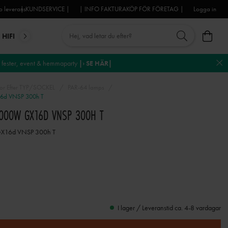
 leverans
| KUNDSERVICE |
| INFO FAKTURAKÖP FÖR FÖRETAG |
Logga in
HIFI
MIKROFONER
DJ-UTRUSTNING
TROSS
DEKO
fester, event & hemmaparty
|› SE HÄR|
or Efter TYP/SOCKEL
PAR-64 lamps
6d VNSP 300h T
000W GX16D VNSP 300H T
GX16d VNSP 300h T
I lager / Leveranstid ca. 4-8 vardagar