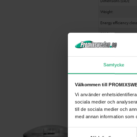
Dimensions (LxD):
Weight:
Energy efficiency class
EPREL-Nr:
Samtycke
Välkommen till PROMIXSWE
Vi använder enhetsidentifierar
sociala medier och analysera 
till de sociala medier och a
med annan information som du 
S