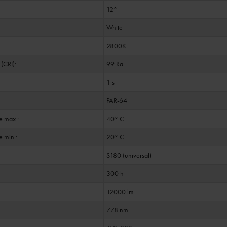
12°
White
2800K
(CRI):
99 Ra
1 s
PAR-64
e max.:
40° C
 min.:
20° C
S180 (universal)
300 h
12000 lm
778 nm