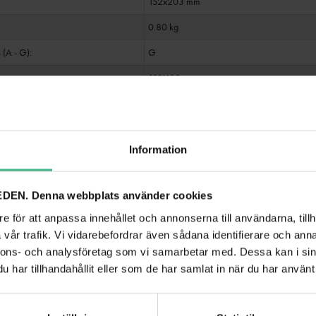
152x203 mm
0.80 kg
 (A - G):
G
1331180
Information
ANDRA TITTADE PÅ
DEN. Denna webbplats använder cookies
e för att anpassa innehållet och annonserna till användarna, tillh
vår trafik. Vi vidarebefordrar även sådana identifierare och anna
nnons- och analysföretag som vi samarbetar med. Dessa kan i sin
har tillhandahållit eller som de har samlat in när du har använt 