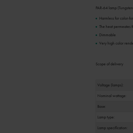
PAR-64 lamp (Tungsten
Harmless for color-foi
The heat permeates th
Dimmable
Very high color rend
Scope of delivery
Voltage (lamps):
Nominal wattage:
Base:
Lamp type:
Lamp specification: