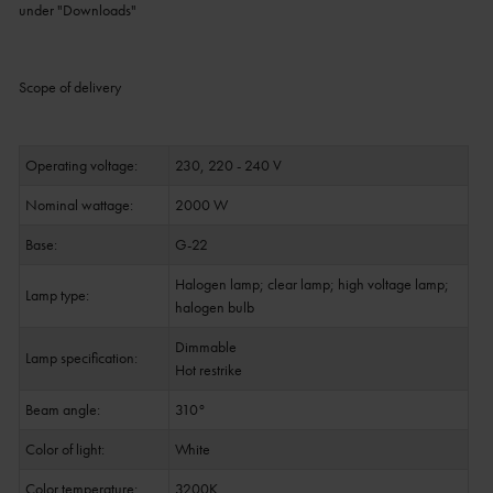
under "Downloads"
Scope of delivery
Operating voltage:
230, 220 - 240 V
Nominal wattage:
2000 W
Base:
G-22
Halogen lamp; clear lamp; high voltage lamp;
Lamp type:
halogen bulb
Dimmable
Lamp specification:
Hot restrike
Beam angle:
310°
Color of light:
White
Color temperature:
3200K