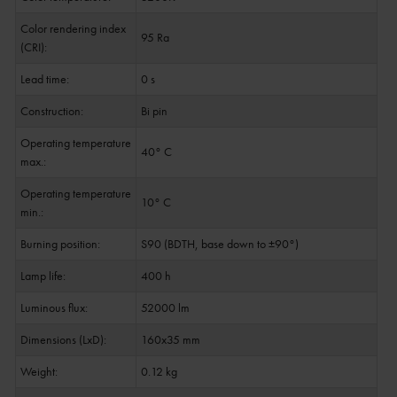
Color rendering index
95 Ra
(CRI):
Lead time:
0 s
Construction:
Bi pin
Operating temperature
40° C
max.:
Operating temperature
10° C
min.:
Burning position:
S90 (BDTH, base down to ±90°)
Lamp life:
400 h
Luminous flux:
52000 lm
Dimensions (LxD):
160x35 mm
Weight:
0.12 kg