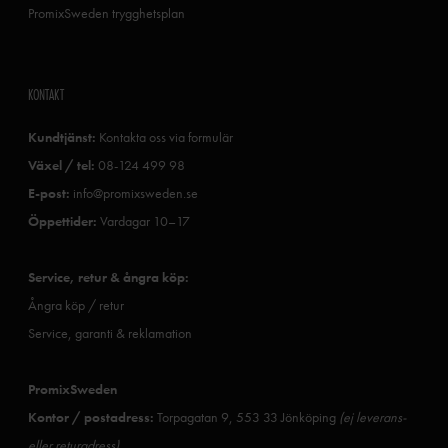
PromixSweden trygghetsplan
KONTAKT
Kundtjänst:
Kontakta oss via formulär
Växel / tel:
08-124 499 98
E-post:
info@promixsweden.se
Öppettider:
Vardagar 10–17
Service, retur & ångra köp:
Ångra köp / retur
Service, garanti & reklamation
PromixSweden
Kontor / postadress:
Torpagatan 9, 553 33 Jönköping
(ej leverans-
eller returadress)