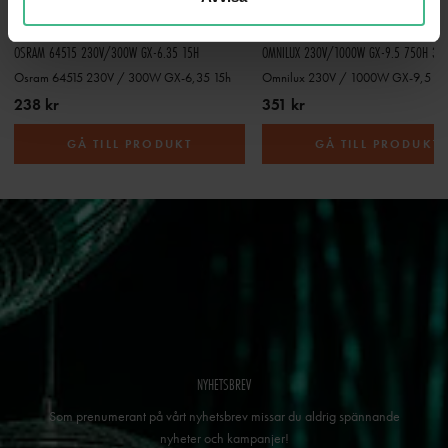
OSRAM 64515 230V/300W GX-6.35 15H
OMNILUX 230V/1000W GX-9.5 750H 32
Osram 64515 230V / 300W GX-6,35 15h
238 kr
351 kr
GÅ TILL PRODUKT
GÅ TILL PRODUKT
NYHETSBREV
Som prenumerant på vårt nyhetsbrev missar du aldrig spännande
nyheter och kampanjer!