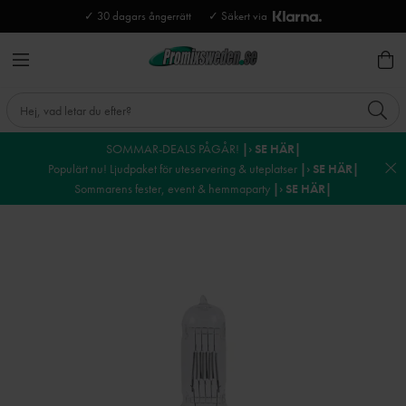
✓ 30 dagars ångerrätt
✓ Säkert via
SOMMAR-DEALS PÅGÅR!
|› SE HÄR|
Populärt nu! Ljudpaket för uteservering & uteplatser
|› SE HÄR|
Sommarens fester, event & hemmaparty
|› SE HÄR|