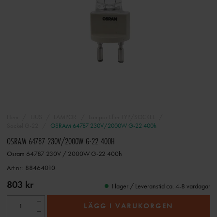
Hem
LJUS
LAMPOR
Lampor Efter TYP/SOCKEL
Sockel G-22
OSRAM 64787 230V/2000W G-22 400h
OSRAM 64787 230V/2000W G-22 400H
Osram 64787 230V / 2000W G-22 400h
Art nr:
88464010
803 kr
I lager / Leveranstid ca. 4-8 vardagar
LÄGG I VARUKORGEN