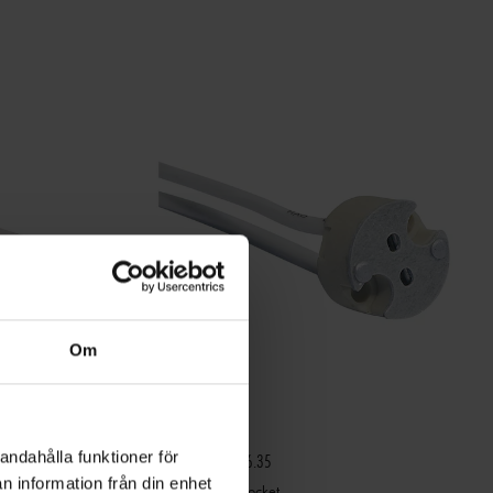
Om
andahålla funktioner för
OMNILUX SOCKET G-6.35
n information från din enhet
Omnilux G-6,35 socket