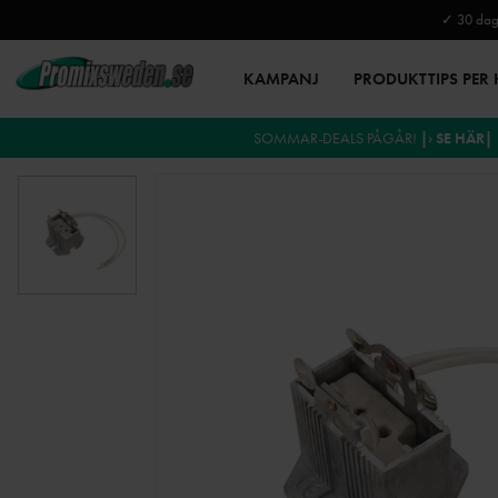
✓ 30 daga
KAMPANJ
PRODUKTTIPS PER
SOMMAR-DEALS PÅGÅR!
|› SE HÄR|