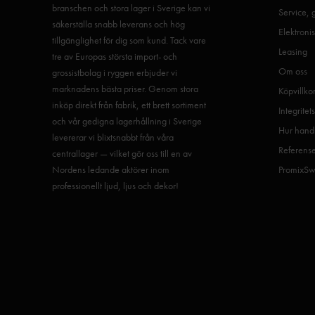
branschen och stora lager i Sverige kan vi
Service, 
säkerställa snabb leverans och hög
Elektronis
tillgänglighet för dig som kund. Tack vare
Leasing
tre av Europas största import- och
Om oss
grossistbolag i ryggen erbjuder vi
marknadens bästa priser. Genom stora
Köpvillko
inköp direkt från fabrik, ett brett sortiment
Integritet
och vår gedigna lagerhållning i Sverige
Hur handl
levererar vi blixtsnabbt från våra
Referens
centrallager — vilket gör oss till en av
Nordens ledande aktörer inom
PromixSw
professionellt ljud, ljus och dekor!