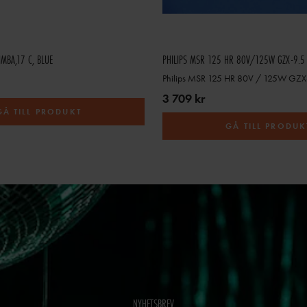
MBA,17 C, BLUE
PHILIPS MSR 125 HR 80V/125W GZX-9.5
Philips MSR 125 HR 80V / 125W GZX
3 709 kr
GÅ TILL PRODUKT
GÅ TILL PRODUK
NYHETSBREV