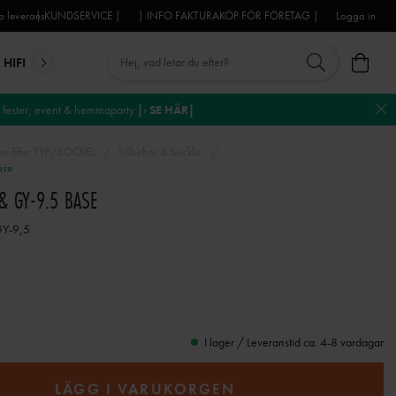
 leverans
| KUNDSERVICE |
| INFO FAKTURAKÖP FÖR FÖRETAG |
Logga in
HIFI
MIKROFONER
DJ-UTRUSTNING
TROSS
DEKO
fester, event & hemmaparty
|› SE HÄR|
or Efter TYP/SOCKEL
Tillbehör & Socklar
ase
& GY-9.5 BASE
GY-9,5
I lager / Leveranstid ca. 4-8 vardagar
LÄGG I VARUKORGEN