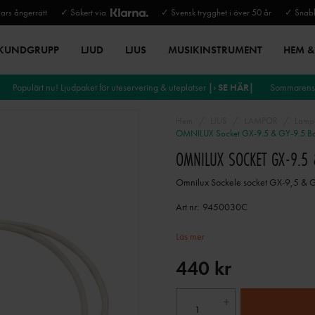
rs ångerrätt
✓ Säkert via
✓ Svensk trygghet i över 50 år
✓ Snabb
 KUNDGRUPP
LJUD
LJUS
MUSIKINSTRUMENT
HEM & 
Populärt nu! Ljudpaket för uteservering & uteplatser
|› SE HÄR|
Sommarens 
Hem
LJUS
LAMPOR
Lamp
OMNILUX Socket GX-9.5 & GY-9.5 B
OMNILUX SOCKET GX-9.5 
Omnilux Sockele socket GX-9,5 & 
Art nr:
9450030C
Läs mer
440 kr