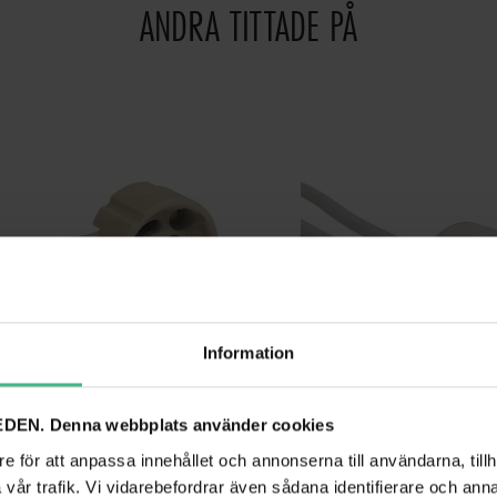
ANDRA TITTADE PÅ
Information
DEN. Denna webbplats använder cookies
e för att anpassa innehållet och annonserna till användarna, tillh
U-10 (CABLE 15CM)
OMNILUX SOCKET G-5.3 (MULTI MIRROR)
vår trafik. Vi vidarebefordrar även sådana identifierare och anna
tag, kabel 15cm
Omnilux Socket uttag G-5,3