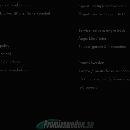
garanti & reklamation
E-post:
info@promixsweden.se
k faktura till offentlig verksamhet
Öppettider:
Vardagar 10–17
Service, retur & ångra köp:
r
Ångra köp / retur
spolicy
Service, garanti & reklamation
ar jag?
er / kundcase
PromixSweden
eden trygghetsplan
Kontor / postadress:
Torpagat
553 33 Jönköping
(ej leverans- e
returadress)