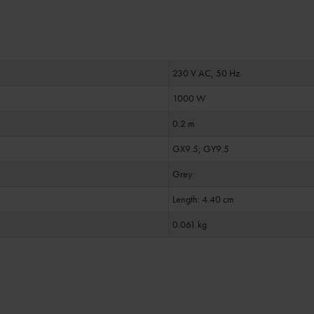
230 V AC, 50 Hz
1000 W
0.2 m
GX9.5; GY9.5
Grey
Length: 4.40 cm
0.061 kg