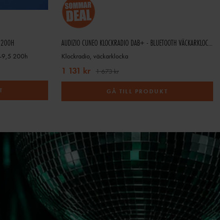
 200H
AUDIZIO CUNEO KLOCKRADIO DAB+ - BLUETOOTH VÄCKARKLOCKA MED TRÅDLÖS LADDARE - QI LADDARE
-9,5 200h
Klockradio, väckarklocka
1 131 kr
1 673 kr
T
GÅ TILL PRODUKT