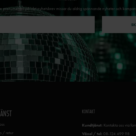
 prenumerant på vårt nyhetsbrev missar du aldrig spännande nyheter och kampan
SK
KONTAKT
JÄNST
oss
Kundtjänst:
Kontakta oss via fo
 / retur
Växel / tel:
08-124 499 98