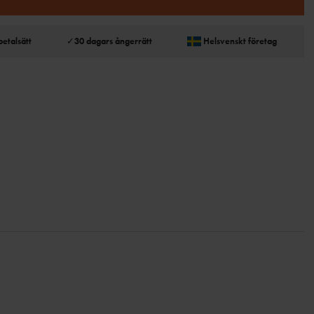
betalsätt
✓
30 dagars ångerrätt
Helsvenskt företag