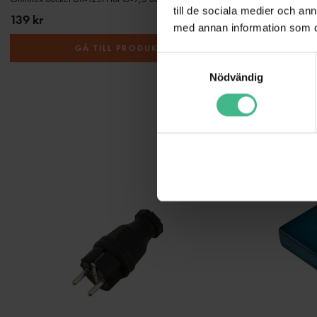
till de sociala medier och a
139 kr
140 kr
med annan information som du 
GÅ TILL PRODUKT
S
Nödvändig
a
m
t
y
c
k
e
s
v
a
l