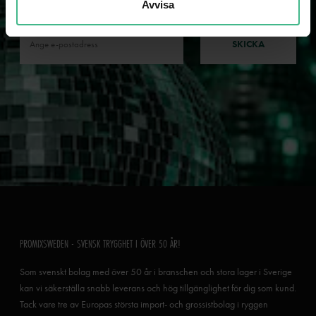
Avvisa
nyheter och kampanjer!
SKICKA
PROMIXSWEDEN - SVENSK TRYGGHET I ÖVER 50 ÅR!
Som svenskt bolag med över 50 år i branschen och stora lager i Sverige
kan vi säkerställa snabb leverans och hög tillgänglighet för dig som kund.
Tack vare tre av Europas största import- och grossistbolag i ryggen