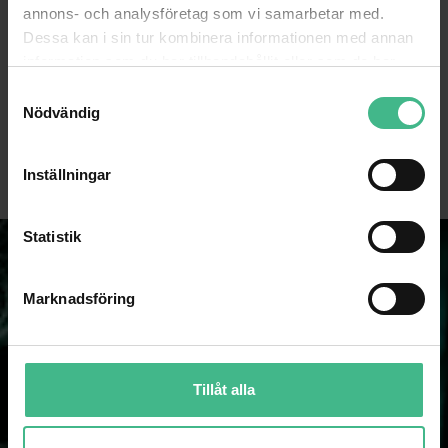
annons- och analysföretag som vi samarbetar med.
Dessa kan i sin tur kombinera informationen med annan
information som du har tillhandahållit eller som de har
EUROLITE PAR-30 SPOT SILVER
EUROLITE LED PST-3W 3200K SPOT
samlat in när du har använt deras tjänster.
S
Eurolite PAR-30 Spot silver
Eurolite LED PST-3W 3200K Spot
Nödvändig
a
429 kr
681 kr
m
GÅ TILL PRODUKT
GÅ TILL PRODUKT
t
Inställningar
y
c
k
Statistik
e
s
Marknadsföring
v
a
l
Tillåt alla
NYHETSBREV
Som prenumerant på vårt nyhetsbrev missar du aldrig spännande