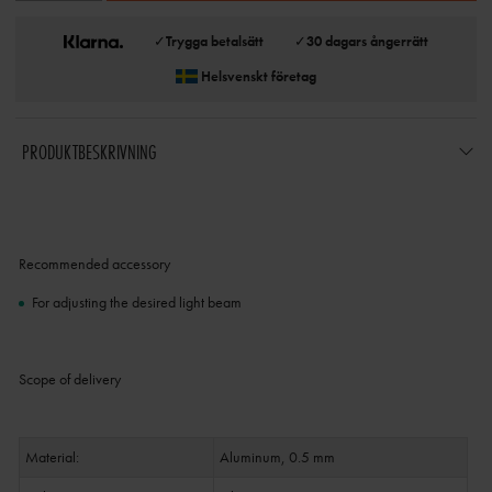
✓
Trygga betalsätt
✓
30 dagars ångerrätt
Helsvenskt företag
PRODUKTBESKRIVNING
Recommended accessory
For adjusting the desired light beam
Scope of delivery
Material:
Aluminum, 0.5 mm