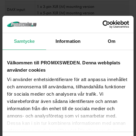
1 x 3-pin XLR (M) mounting version
DMX input:
1 x 5-pin XLR (M) mounting version
1 x 3-pin XLR (F) mounting version
DMX output:
1 x 5-pin XLR (F) mounting version
Cooling:
Low-noise cooling fan
Samtycke
Information
Om
Control:
DMX
Välkommen till PROMIXSWEDEN. Denna webbplats
Preprogrammed
LED PC-Control 512; Light Captain
in:
använder cookies
Vi använder enhetsidentifierare för att anpassa innehållet
Projection:
Flicker-free
och annonserna till användarna, tillhandahålla funktioner
Beam angle:
15° - 28°
för sociala medier och analysera vår trafik. Vi
vidarebefordrar även sådana identifierare och annan
Beam angle
15 - 28°
(1/2 peak):
information från din enhet till de sociala medier och
annons- och analysföretag som vi samarbetar med.
Beam angle
15 - 28°
Dessa kan i sin tur kombinera informationen med annan
(1/10 peak):
information som du har tillhandahållit eller som de har