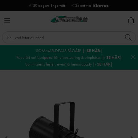
✓ 30 dagars ångerrätt
✓ Säkert via
SOMMAR-DEALS PÅGÅR!
|› SE HÄR|
Populärt nu! Ljudpaket för uteservering & uteplatser
|› SE HÄR|
Sommarens fester, event & hemmaparty
|› SE HÄR|