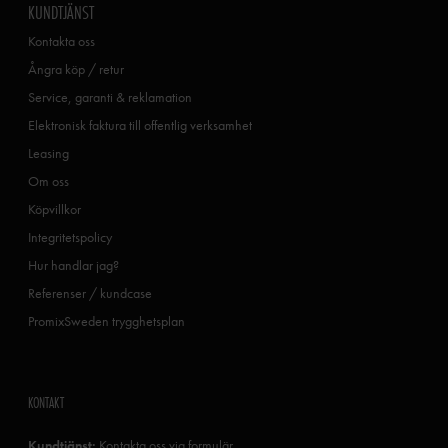
KUNDTJÄNST
Kontakta oss
Ångra köp / retur
Service, garanti & reklamation
Elektronisk faktura till offentlig verksamhet
Leasing
Om oss
Köpvillkor
Integritetspolicy
Hur handlar jag?
Referenser / kundcase
PromixSweden trygghetsplan
KONTAKT
Kundtjänst:
Kontakta oss via formulär