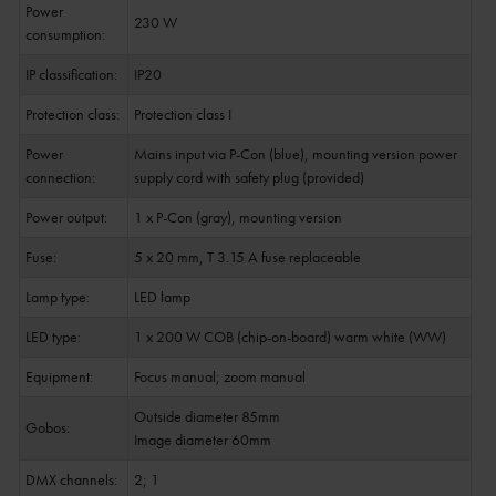
Power
230 W
consumption:
IP classification:
IP20
Protection class:
Protection class I
Power
Mains input via P-Con (blue), mounting version power
connection:
supply cord with safety plug (provided)
Power output:
1 x P-Con (gray), mounting version
Fuse:
5 x 20 mm, T 3.15 A fuse replaceable
Lamp type:
LED lamp
LED type:
1 x 200 W COB (chip-on-board) warm white (WW)
Equipment:
Focus manual; zoom manual
Outside diameter 85mm
Gobos:
Image diameter 60mm
DMX channels:
2; 1