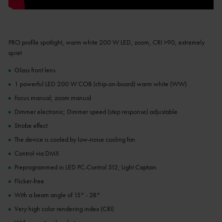
PRO profile spotlight, warm white 200 W LED, zoom, CRI >90, extremely
quiet
Glass front lens
1 powerful LED 200 W COB (chip-on-board) warm white (WW)
Focus manual; zoom manual
Dimmer electronic; Dimmer speed (step response) adjustable
Strobe effect
The device is cooled by low-noise cooling fan
Control via DMX
Preprogrammed in LED PC-Control 512; Light Captain
Flicker-free
With a beam angle of 15° - 28°
Very high color rendering index (CRI)