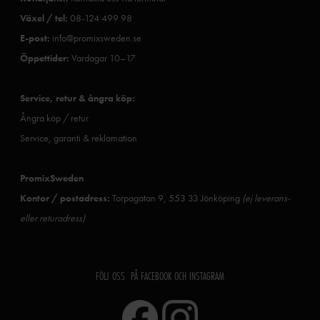
Växel / tel:
08-124 499 98
E-post:
info@promixsweden.se
Öppettider:
Vardagar 10–17
Service, retur & ångra köp:
Ångra köp / retur
Service, garanti & reklamation
PromixSweden
Kontor / postadress:
Torpagatan 9, 553 33 Jönköping
(ej leverans-
eller returadress)
FÖLJ OSS PÅ FACEBOOK OCH INSTAGRAM