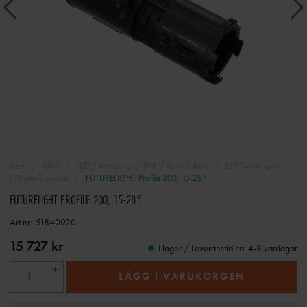
Hem
LJUS
LED / Armaturer / PAR / Spot / Bars
LED Teater spot
LED profil-spotar
FUTURELIGHT Profile 200, 15-28°
FUTURELIGHT PROFILE 200, 15-28°
Art nr:
51840920
15 727 kr
I lager / Leveranstid ca. 4-8 vardagar
LÄGG I VARUKORGEN