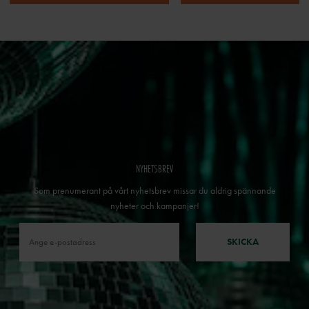
NYHETSBREV
Som prenumerant på vårt nyhetsbrev missar du aldrig spännande
nyheter och kampanjer!
SKICKA