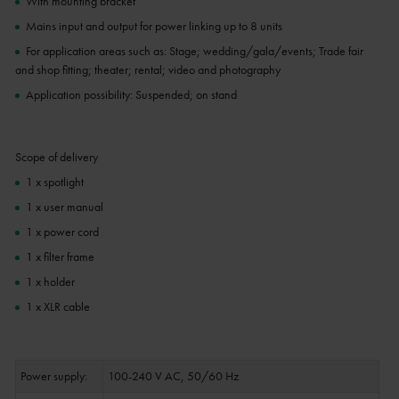
With mounting bracket
Mains input and output for power linking up to 8 units
For application areas such as: Stage; wedding/gala/events; Trade fair
and shop fitting; theater; rental; video and photography
Application possibility: Suspended; on stand
Scope of delivery
1 x spotlight
1 x user manual
1 x power cord
1 x filter frame
1 x holder
1 x XLR cable
Power supply:
100-240 V AC, 50/60 Hz