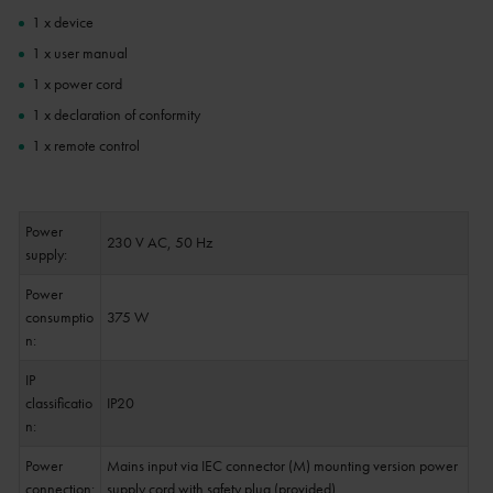
1 x device
1 x user manual
1 x power cord
1 x declaration of conformity
1 x remote control
Power
230 V AC, 50 Hz
supply:
Power
consumptio
375 W
n:
IP
classificatio
IP20
n:
Power
Mains input via IEC connector (M) mounting version power
connection:
supply cord with safety plug (provided)