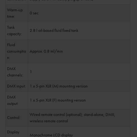
Warm-up
0 sec
time:
Tank
2.8 l oil-based fluid fixed tank
capacity:
Fluid
consumptio
Approx. 0.8 ml/min
n:
DMX
1
channels:
DMX input:
1 x 5-pin XLR (M) mounting version
DMX
1 x 5-pin XLR (F) mounting version
output:
Wired remote control (optional); stand-alone; DMX;
Control:
wireless remote control
Display
Monochrome LCD display