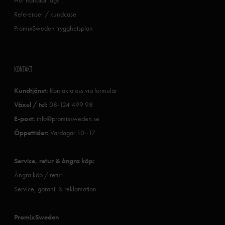
Hur handlar jag?
Referenser / kundcase
PromixSweden trygghetsplan
KONTAKT
Kundtjänst:
Kontakta oss via formulär
Växel / tel:
08-124 499 98
E-post:
info@promixsweden.se
Öppettider:
Vardagar 10–17
Service, retur & ångra köp:
Ångra köp / retur
Service, garanti & reklamation
PromixSweden