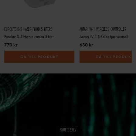
EUROLITE D-5 HAZER-FLUID 5 LITERS
ANTARI W-1 WIRELESS CONTROLLER
Eurolite D-5 Hazer vätska 5 liter
Antari W-1 Trådlös fjärrkontroll
770 kr
630 kr
GÅ TILL PRODUKT
GÅ TILL PRODUKT
NYHETSBREV