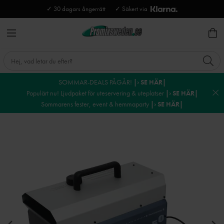
✓ 30 dagars ångerrätt
✓ Säkert via
SOMMAR-DEALS PÅGÅR!
|› SE HÄR|
Populärt nu! Ljudpaket för uteservering & uteplatser
|› SE HÄR|
Sommarens fester, event & hemmaparty
|› SE HÄR|