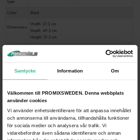
type:
Color:
Black
Width: 27.3 cm
Dimensions
Depth: 49.2 cm
:
Height: 31.5 cm
Weight:
14.00 kg
Noise
classificatio
Class 2 (slight noise)
Samtycke
Information
Om
n:
Remote control
Välkommen till PROMIXSWEDEN. Denna webbplats
Battery:
1 x 12 V LR27 alkaline manganese built-in
använder cookies
Range:
Range up to 50m
Vi använder enhetsidentifierare för att anpassa innehållet
och annonserna till användarna, tillhandahålla funktioner
för sociala medier och analysera vår trafik. Vi
vidarebefordrar även sådana identifierare och annan