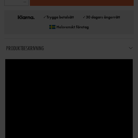
✓
Trygga betalsätt
✓
30 dagars ångerrätt
Helsvenskt företag
PRODUKTBESKRIVNING