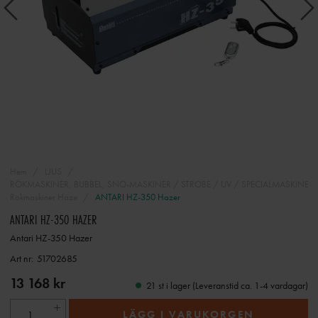
Hem
LJUS
RÖKMASKINER, BUBBEL, SNÖ-MASKINER / STROBE / UV / SPECIALMASKINER 
Rökmaskiner Haze
ANTARI HZ-350 Hazer
ANTARI HZ-350 HAZER
Antari HZ-350 Hazer
Art nr:
51702685
13 168 kr
21 st i lager (Leveranstid ca. 1-4 vardagar)
LÄGG I VARUKORGEN