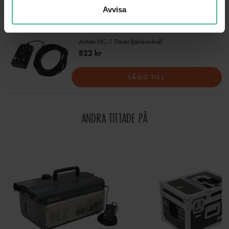
LÄGG TILL
Avvisa
ANTARI HC-1 TIMER REMOTE CONTROLLER
Antari HC-1 Timer fjärrkontroll
822 kr
LÄGG TILL
ANDRA TITTADE PÅ