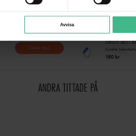
EUROLITE TH-150S 
LÄGG TILL
Eurolite TH-150S t
435 kr
Avvisa
EUROLITE SAFETY B
LÄGG TILL
Eurolite Säkerhets
180 kr
ANDRA TITTADE PÅ