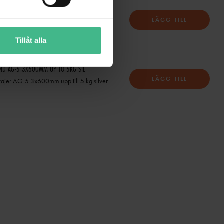
THEATRE CLAMP BLACK TÜV
LÄGG TILL
eater hakfäste svart TÜV
Tillåt alla
OND AG-5 3X600MM UP TO 5KG SIL
LÄGG TILL
vajer AG-5 3x600mm upp till 5 kg silver