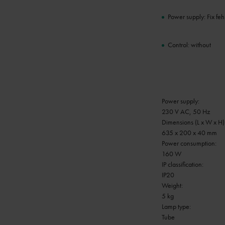
Power supply: Fix fehl
Control: without
Power supply:
230 V AC, 50 Hz
Dimensions (L x W x H)
635 x 200 x 40 mm
Power consumption:
160 W
IP classification:
IP20
Weight:
5 kg
Lamp type:
Tube