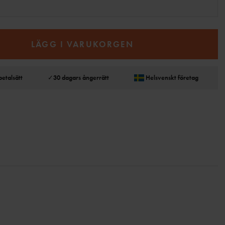
LÄGG I VARUKORGEN
betalsätt
✓
30 dagars ångerrätt
Helsvenskt företag