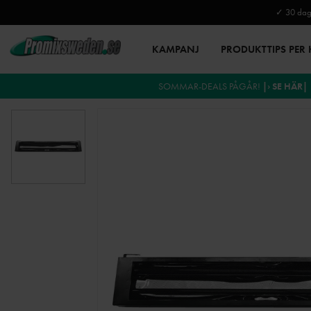
✓ 30 daga
KAMPANJ
PRODUKTTIPS PER
SOMMAR-DEALS PÅGÅR!
|› SE HÄR|