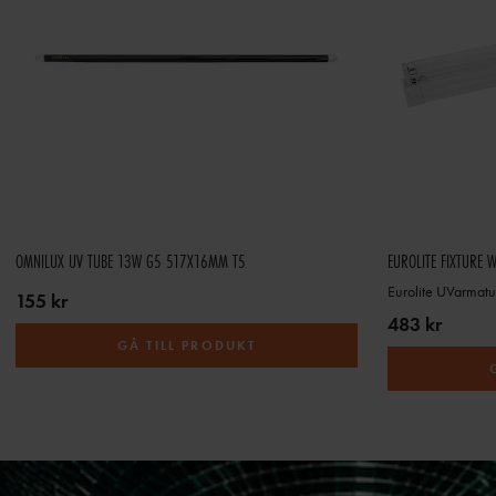
OMNILUX UV TUBE 13W G5 517X16MM T5
EUROLITE FIXTURE 
Eurolite UVarmat
155 kr
483 kr
GÅ TILL PRODUKT