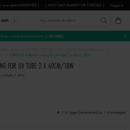
 leverans
| KUNDSERVICE |
| INFO FAKTURAKÖP FÖR FÖRETAG |
Logga in
HIFI
MIKROFONER
DJ-UTRUSTNING
TROSS
DEKO
fester, event & hemmaparty
|› SE HÄR|
BBEL, SNÖ-MASKINER / STROBE / UV / SPECIALMASKINER M.M.
ör
EUROLITE Reflector casing for UV tube 2 x 60cm/18W
SING FOR UV TUBE 2 X 60CM/18W
t 2 x 60cm / 18W
1 st i lager (Leveranstid ca. 1-4 vardagar)