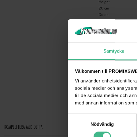
Height:
20 cm
Depth:
4 cm
Width:
63,5 cm
Material:
Metal
Samtycke
Ecodesign regulation:
Yes
Special product:
Välkommen till PROMIXSWE
Not designed for house
Purpose:
Vi använder enhetsidentifierar
Show effect lighting
sociala medier och analysera 
till de sociala medier och a
med annan information som du 
S
Nödvändig
a
KOMPLETTERA MED DETTA
m