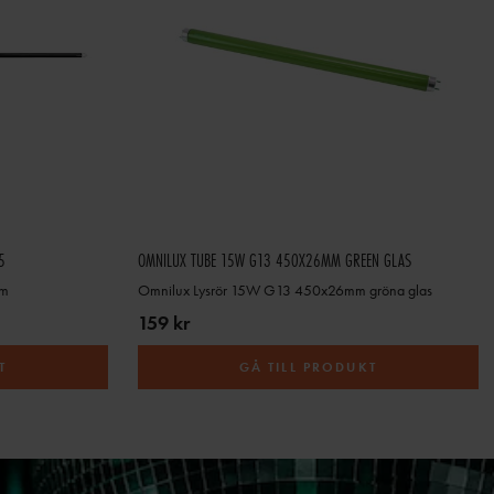
5
OMNILUX TUBE 15W G13 450X26MM GREEN GLAS
mm
Omnilux Lysrör 15W G13 450x26mm gröna glas
159 kr
T
GÅ TILL PRODUKT