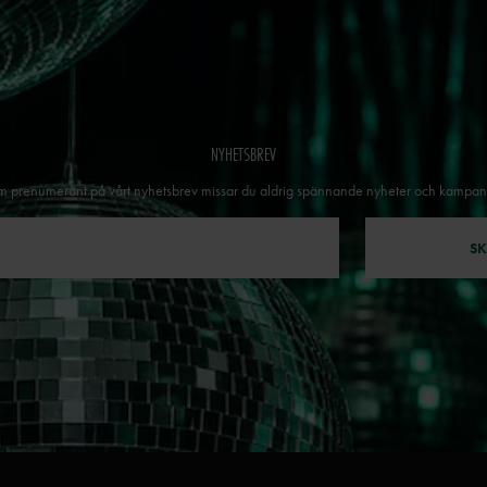
NYHETSBREV
 prenumerant på vårt nyhetsbrev missar du aldrig spännande nyheter och kampan
SK