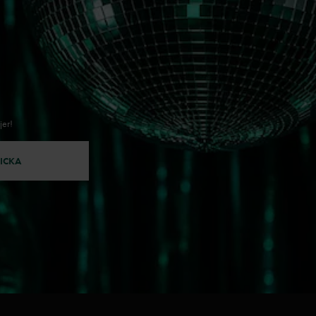
jer!
ICKA