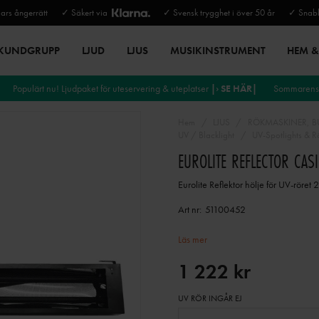
rs ångerrätt
✓ Säkert via
✓ Svensk trygghet i över 50 år
✓ Snabb
 KUNDGRUPP
LJUD
LJUS
MUSIKINSTRUMENT
HEM & 
Populärt nu! Ljudpaket för uteservering & uteplatser
|› SE HÄR|
Sommarens 
Hem
LJUS
RÖKMASKINER, BU
UV / Blacklight
UV-Spotlights & R
EUROLITE REFLECTOR CA
Eurolite Reflektor hölje för UV-röre
Art nr:
51100452
Läs mer
1 222 kr
UV RÖR INGÅR EJ