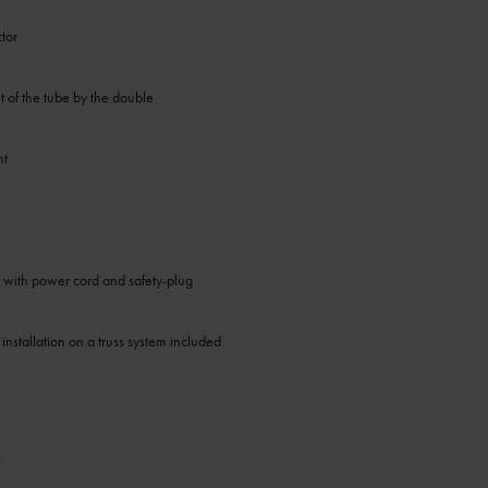
tor
t of the tube by the double
ht
 with power cord and safety-plug
installation on a truss system included
V