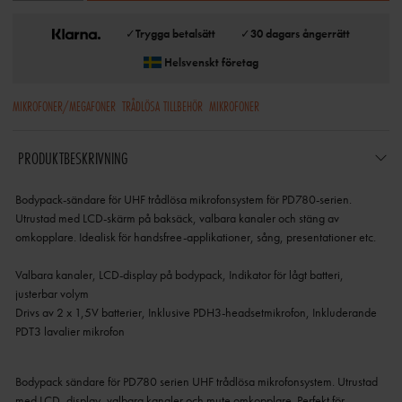
✓
Trygga betalsätt
✓
30 dagars ångerrätt
Helsvenskt företag
MIKROFONER/MEGAFONER
TRÅDLÖSA TILLBEHÖR
MIKROFONER
PRODUKTBESKRIVNING
Bodypack-sändare för UHF trådlösa mikrofonsystem för PD780-serien.
Utrustad med LCD-skärm på baksäck, valbara kanaler och stäng av
omkopplare. Idealisk för handsfree-applikationer, sång, presentationer etc.
Valbara kanaler, LCD-display på bodypack, Indikator för lågt batteri,
justerbar volym
Drivs av 2 x 1,5V batterier, Inklusive PDH3-headsetmikrofon, Inkluderande
PDT3 lavalier mikrofon
Bodypack sändare för PD780 serien UHF trådlösa mikrofonsystem.
Utrustad
med LCD -display, valbara kanaler och mute omkopplare.
Perfekt för