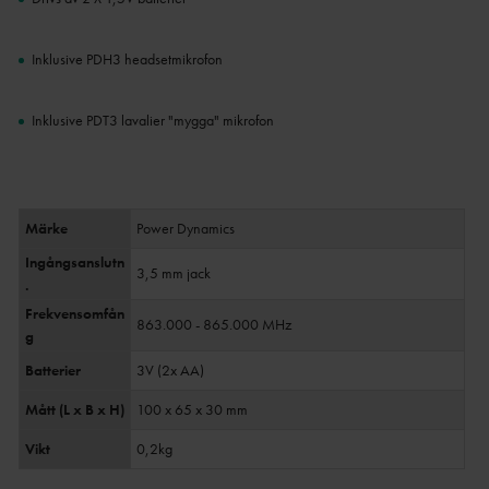
Inklusive PDH3 headsetmikrofon
Inklusive PDT3 lavalier "mygga" mikrofon
Märke
Power Dynamics
Ingångsanslutn
3,5 mm jack
.
Frekvensomfån
863.000 - 865.000 MHz
g
Batterier
3V (2x AA)
Mått (L x B x H)
100 x 65 x 30 mm
Vikt
0,2kg