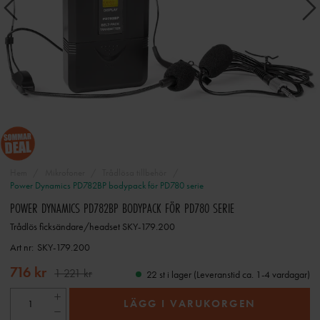
Hem
Mikrofoner
Trådlösa tillbehör
Power Dynamics PD782BP bodypack för PD780 serie
POWER DYNAMICS PD782BP BODYPACK FÖR PD780 SERIE
Trådlös ficksändare/headset SKY-179.200
Art nr:
SKY-179.200
716 kr
1 221 kr
22 st i lager (Leveranstid ca. 1-4 vardagar)
LÄGG I VARUKORGEN