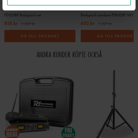
POWER DYNAMICS PD520BP BODYPACK SET - FÖR PD52X SERIES
PD520BP Bodypack set
Bodypack sändare PD632BP SKY-17
818 kr
652 kr
1 341 kr
1 221 kr
GÅ TILL PRODUKT
GÅ TILL PRODUKT
ANDRA KUNDER KÖPTE OCKSÅ