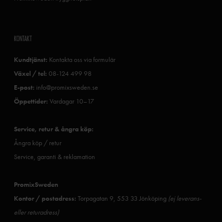
KONTAKT
Kundtjänst:
Kontakta oss via formulär
Växel / tel:
08-124 499 98
E-post:
info@promixsweden.se
Öppettider:
Vardagar 10–17
Service, retur & ångra köp:
Ångra köp / retur
Service, garanti & reklamation
PromixSweden
Kontor / postadress:
Torpagatan 9, 553 33 Jönköping
(ej leverans-
eller returadress)