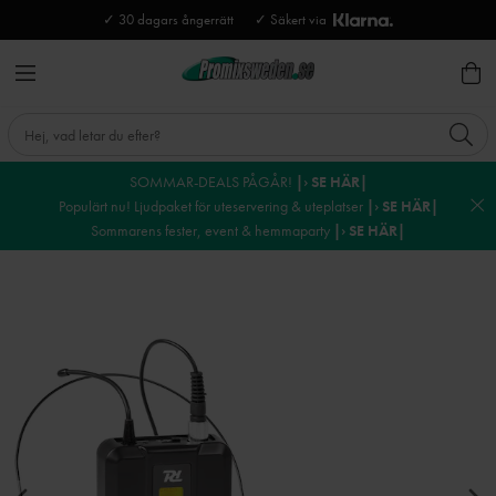
✓ 30 dagars ångerrätt
✓ Säkert via
SOMMAR-DEALS PÅGÅR!
|› SE HÄR|
Populärt nu! Ljudpaket för uteservering & uteplatser
|› SE HÄR|
Sommarens fester, event & hemmaparty
|› SE HÄR|