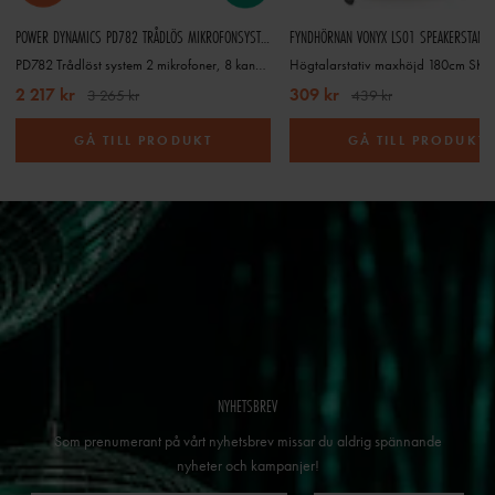
POWER DYNAMICS PD782 TRÅDLÖS MIKROFONSYSTEMHF 2X8CH 2 MIKROFONER
PD782 Trådlöst system 2 mikrofoner, 8 kanaler. SKY-179.196
Högtalarstativ maxhöjd 180cm SKY
2 217 kr
309 kr
3 265 kr
439 kr
GÅ TILL PRODUKT
GÅ TILL PRODUKT
NYHETSBREV
Som prenumerant på vårt nyhetsbrev missar du aldrig spännande
nyheter och kampanjer!