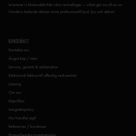
levererar vi blixtsnabbt från våra centrallager — vilket gör oss till en av
Nordens ledande aktörer inom professionellt ljud, ljus och dekor!
KUNDTJÄNST
Kontakta oss
Ångra köp / retur
Service, garanti & reklamation
Elektronisk faktura till offentlig verksamhet
Leasing
Om oss
Köpvillkor
Integritetspolicy
Hur handlar jag?
Referenser / kundcase
PromixSweden trygghetsplan