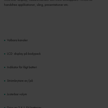
handsfree applikationer, sång, presentationer etc.
Valbara kanaler
LCD display på bodypack
Indikator för lågt batteri
Strömbrytare av/på
Justerbar volym
Drivs av 2 X 1,5V batterier