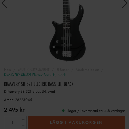
Hem
MUSIKINSTRUMENT
El Basar
Moderna basar
DIMAVERY SB-321 Electric Bass LH, black
DIMAVERY SB-321 ELECTRIC BASS LH, BLACK
DiMavery SB-321 elbas LH, svart
Art nr:
26223045
2 495 kr
I lager / Leveranstid ca. 4-8 vardagar
LÄGG I VARUKORGEN