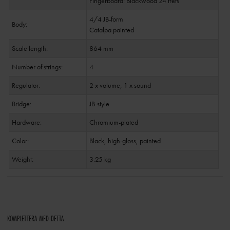
Fingerboard: Blackwood 24 frets
4/4 JB-form
Body:
Catalpa painted
Scale length:
864 mm
Number of strings:
4
Regulator:
2 x volume, 1 x sound
Bridge:
JB-style
Hardware:
Chromium-plated
Color:
Black, high-gloss, painted
Weight:
3.25 kg
KOMPLETTERA MED DETTA