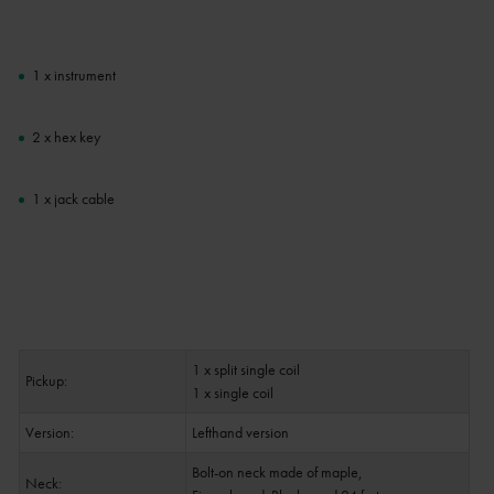
1 x instrument
2 x hex key
1 x jack cable
1 x split single coil
Pickup:
1 x single coil
Version:
Lefthand version
Bolt-on neck made of maple,
Neck: