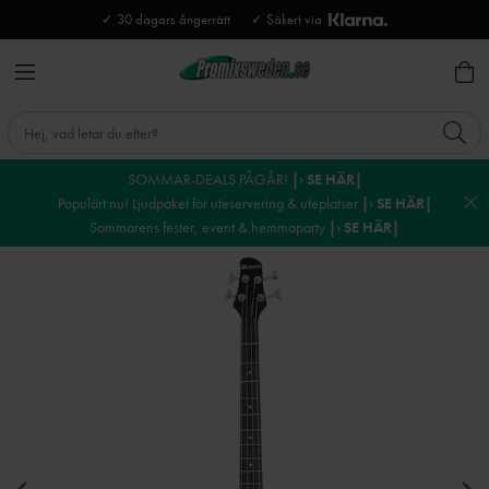
✓ 30 dagars ångerrätt
✓ Säkert via
SOMMAR-DEALS PÅGÅR!
|› SE HÄR|
Populärt nu! Ljudpaket för uteservering & uteplatser
|› SE HÄR|
Sommarens fester, event & hemmaparty
|› SE HÄR|