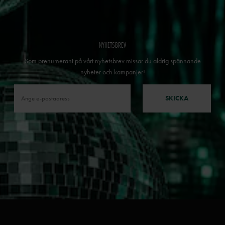
NYHETSBREV
Som prenumerant på vårt nyhetsbrev missar du aldrig spännande
nyheter och kampanjer!
SKICKA