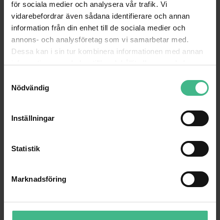
DiMavery BA-30 Basförstärkare 30W
för sociala medier och analysera vår trafik. Vi
30 W gitarrförstärkare
vidarebefordrar även sådana identifierare och annan
1 819 kr
information från din enhet till de sociala medier och
annons- och analysföretag som vi samarbetar med.
LÄGG TILL
Dessa kan i sin tur kombinera informationen med annan
information som du har tillhandahållit eller som de har
DIMAVERY NYLON-BAG FOR ELECTRIC BASS
samlat in när du har använt deras tjänster.
S
DiMavery Nylonväska för elbas
Nödvändig
a
Gigbag för elbasgitarr
m
243 kr
t
Inställningar
y
GÅ TILL
c
k
Statistik
e
ANDRA TITTADE PÅ
s
Marknadsföring
v
a
l