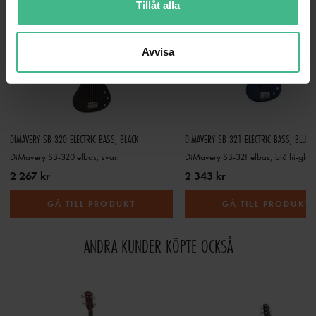
Tillåt alla
Avvisa
DIMAVERY SB-320 ELECTRIC BASS, BLACK
DIMAVERY SB-321 ELECTRIC BASS, BLUE 
DiMavery SB-320 elbas, svart
DiMavery SB-321 elbas, blå hi-glan
2 267 kr
2 343 kr
GÅ TILL PRODUKT
GÅ TILL PRODUKT
ANDRA KUNDER KÖPTE OCKSÅ