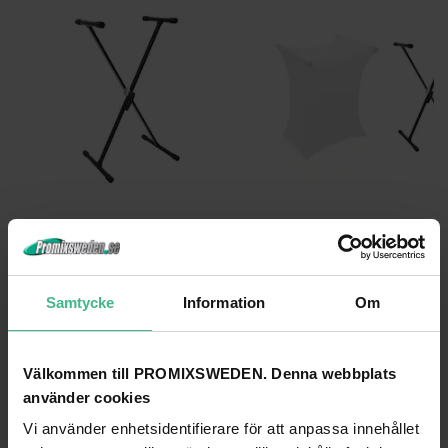
DIMAVERY SVT-1 KEYBOARD STAND WITH CLAMP LOCK
DIMAVERY SVT-1 keyboardstativ
827 kr
468 kr
Samtycke
Information
Om
GÅ TILL PRODUKT
GÅ TILL PRODUKT
Välkommen till PROMIXSWEDEN. Denna webbplats
ANDRA KUNDER KÖPTE OCKSÅ
använder cookies
Vi använder enhetsidentifierare för att anpassa innehållet