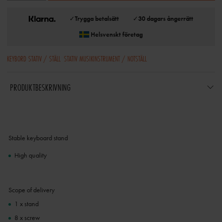
✓
Trygga betalsätt
✓
30 dagars ångerrätt
Helsvenskt företag
KEYBORD STATIV / STÄLL
STATIV MUSIKINSTRUMENT / NOTSTÄLL
PRODUKTBESKRIVNING
Stable keyboard stand
High quality
Scope of delivery
1 x stand
8 x screw