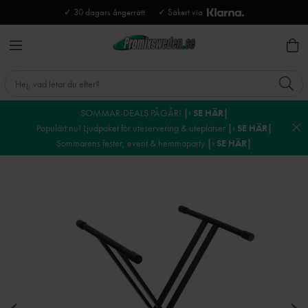
✓ 30 dagars ångerrätt
✓ Säkert via
SOMMAR-DEALS PÅGÅR!
|› SE HÄR|
Populärt nu! Ljudpaket för uteservering & uteplatser
|› SE HÄR|
Sommarens fester, event & hemmaparty
|› SE HÄR|