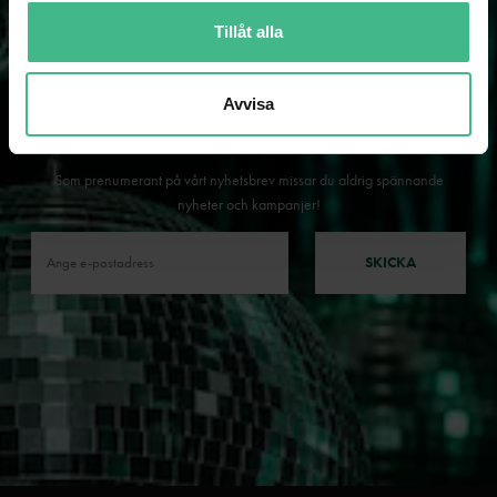
Tillåt alla
Avvisa
NYHETSBREV
Som prenumerant på vårt nyhetsbrev missar du aldrig spännande
nyheter och kampanjer!
SKICKA