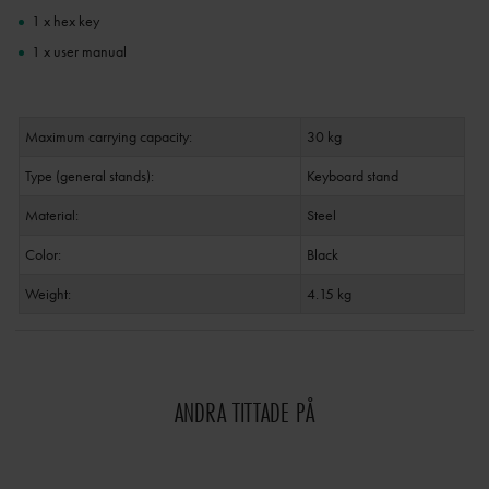
1 x hex key
1 x user manual
Maximum carrying capacity:
30 kg
Type (general stands):
Keyboard stand
Material:
Steel
Color:
Black
Weight:
4.15 kg
ANDRA TITTADE PÅ