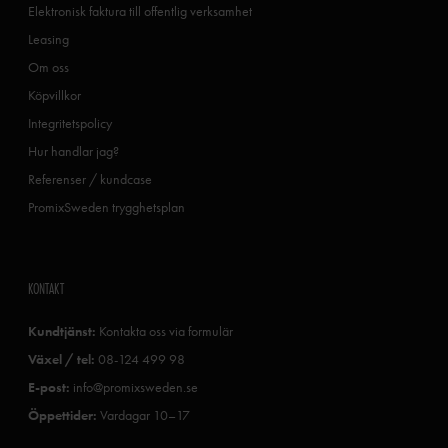
Elektronisk faktura till offentlig verksamhet
Leasing
Om oss
Köpvillkor
Integritetspolicy
Hur handlar jag?
Referenser / kundcase
PromixSweden trygghetsplan
KONTAKT
Kundtjänst:
Kontakta oss via formulär
Växel / tel:
08-124 499 98
E-post:
info@promixsweden.se
Öppettider:
Vardagar 10–17