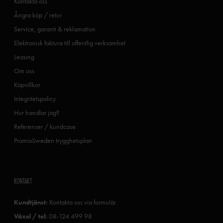
Kontakta oss
Ångra köp / retur
Service, garanti & reklamation
Elektronisk faktura till offentlig verksamhet
Leasing
Om oss
Köpvillkor
Integritetspolicy
Hur handlar jag?
Referenser / kundcase
PromixSweden trygghetsplan
KONTAKT
Kundtjänst:
Kontakta oss via formulär
Växel / tel:
08-124 499 98