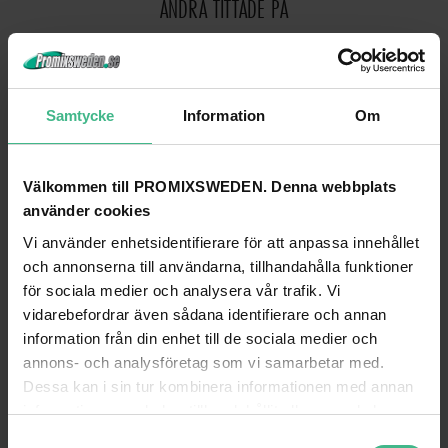
ANDRA TITTADE PÅ
Samtycke
Information
Om
Välkommen till PROMIXSWEDEN. Denna webbplats
använder cookies
Vi använder enhetsidentifierare för att anpassa innehållet
och annonserna till användarna, tillhandahålla funktioner
för sociala medier och analysera vår trafik. Vi
SHZ ROUND SLING WITH STEEL INLAY 2M/1000KG
SHZ ROUND SLING WITH STEEL INLAY 3M
vidarebefordrar även sådana identifierare och annan
information från din enhet till de sociala medier och
SHZ Rundslingband med stål inlägg 2m / 1000KG
annons- och analysföretag som vi samarbetar med.
693 kr
925 kr
Dessa kan i sin tur kombinera informationen med annan
GÅ TILL PRODUKT
GÅ TILL PRODUKT
information som du har tillhandahållit eller som de har
samlat in när du har använt deras tjänster.
S