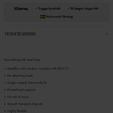
✓
Trygga betalsätt
✓
30 dagars ångerrätt
Helsvenskt företag
PRODUKTBESKRIVNING
Roundsling with steel inlay
Steelflex with window complies with BGV C1
For attaching loads
Single-coated, thermically fix
Printed load capacity
No risk of injury
Smooth transport of goods
Highly flexible