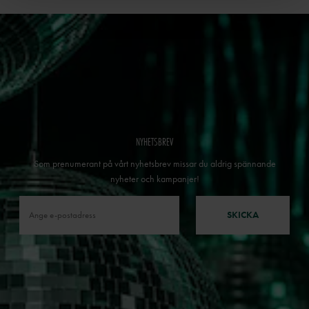
NYHETSBREV
Som prenumerant på vårt nyhetsbrev missar du aldrig spännande
nyheter och kampanjer!
SKICKA