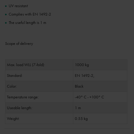
UV resistant
Complies with EN 1492-2
The useful length is 1 m
Scope of delivery
Max. load WLL (7-fold):
1000 kg
Standard:
EN 1492-2,
Color:
Black
Temperature range:
-40° C - +100° C
Useable length:
1 m
Weight:
0.55 kg