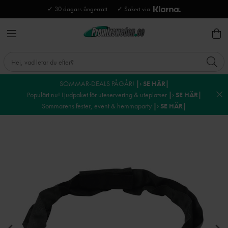
✓ 30 dagars ångerrätt
✓ Säkert via
SOMMAR-DEALS PÅGÅR!
|› SE HÄR|
Populärt nu! Ljudpaket för uteservering & uteplatser
|› SE HÄR|
Sommarens fester, event & hemmaparty
|› SE HÄR|