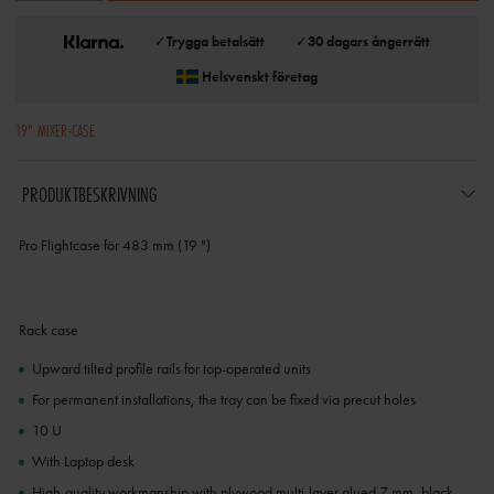
✓
Trygga betalsätt
✓
30 dagars ångerrätt
Helsvenskt företag
19" MIXER-CASE
PRODUKTBESKRIVNING
Pro Flightcase för 483 mm (19 ")
Rack case
Upward tilted profile rails for top-operated units
For permanent installations, the tray can be fixed via precut holes
10 U
With Laptop desk
High-quality workmanship with plywood multi-layer glued 7 mm, black,