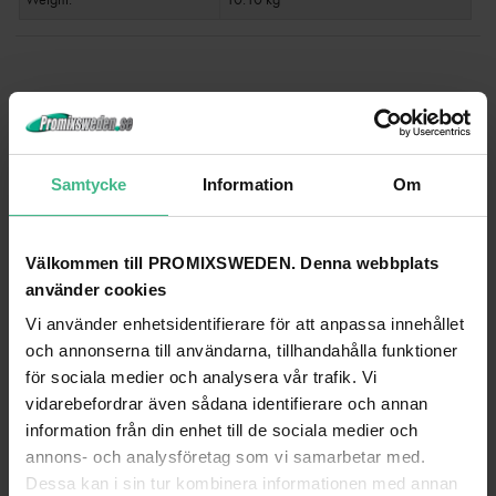
ANDRA TITTADE PÅ
Samtycke
Information
Om
Välkommen till PROMIXSWEDEN. Denna webbplats
använder cookies
Vi använder enhetsidentifierare för att anpassa innehållet
och annonserna till användarna, tillhandahålla funktioner
för sociala medier och analysera vår trafik. Vi
vidarebefordrar även sådana identifierare och annan
information från din enhet till de sociala medier och
ROADINGER MIXER CASE PRO MCA-19, BLACK, 4U
annons- och analysföretag som vi samarbetar med.
Dessa kan i sin tur kombinera informationen med annan
Roadinger Mixer case Pro MCA-19, 4U, svart