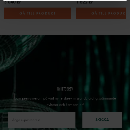
3 040 kr
1 622 kr
GÅ TILL PRODUKT
GÅ TILL PRODUKT
NYHETSBREV
Som prenumerant på vårt nyhetsbrev missar du aldrig spännande
nyheter och kampanjer!
SKICKA