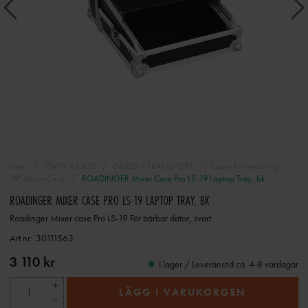
Hem
STATIV & CASE
CASES / TRANSPORT
Cases för utrustning
19" Mixer-Case
ROADINGER Mixer Case Pro LS-19 Laptop Tray, bk
ROADINGER MIXER CASE PRO LS-19 LAPTOP TRAY, BK
Roadinger Mixer case Pro LS-19 För bärbar dator, svart
Art nr:
30111563
3 110 kr
I lager / Leveranstid ca. 4-8 vardagar
LÄGG I VARUKORGEN