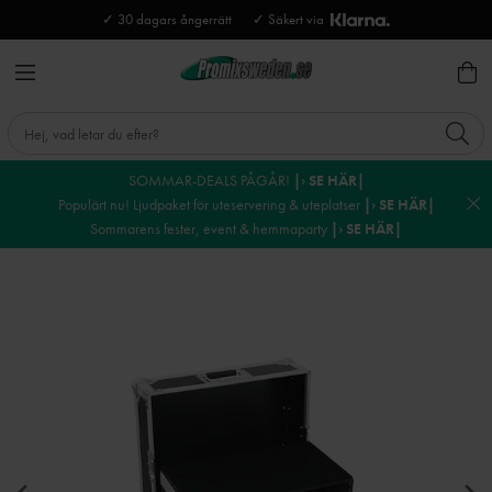
✓ 30 dagars ångerrätt
✓ Säkert via
SOMMAR-DEALS PÅGÅR!
|› SE HÄR|
Populärt nu! Ljudpaket för uteservering & uteplatser
|› SE HÄR|
Sommarens fester, event & hemmaparty
|› SE HÄR|