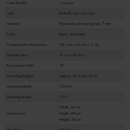
Case handle:
1 pc/pcs
Lock:
Butterfly lock: 2 pc/pcs
Material:
Plywood multi-layer glued, 7 mm
Color:
Black, laminated
Compartment dimensions:
48.3 cm x 45 cm x 11 cm
Storage area:
51 cm x 28 cm x
Front panel width:
19"
Mounting height:
Approx. 44.5 cm (10 U)
Mounting depth:
110 mm
Housing design:
10 U
Width: 56 cm
Dimensions:
Depth: 49 cm
Height: 28 cm
Weight:
10.10 kg