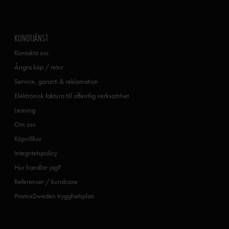
KUNDTJÄNST
Kontakta oss
Ångra köp / retur
Service, garanti & reklamation
Elektronisk faktura till offentlig verksamhet
Leasing
Om oss
Köpvillkor
Integritetspolicy
Hur handlar jag?
Referenser / kundcase
PromixSweden trygghetsplan