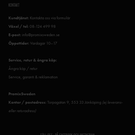
KONTAKT
Kundtjänst:
Kontakta oss via formulär
Växel / tel:
08-124 499 98
E-post:
info@promixsweden.se
Öppettider:
Vardagar 10–17
Service, retur & ångra köp:
Ångra köp / retur
Service, garanti & reklamation
PromixSweden
Kontor / postadress:
Torpagatan 9, 553 33 Jönköping
(ej leverans-
eller returadress)