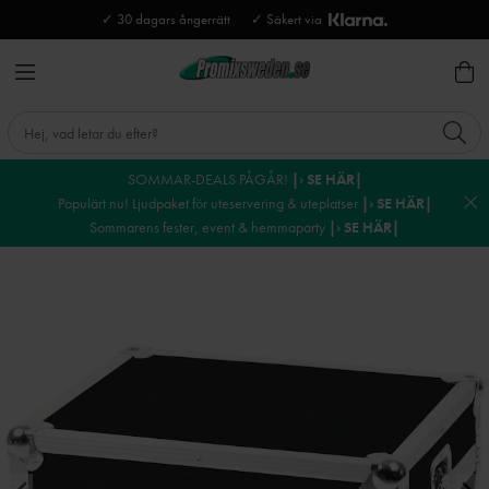
✓ 30 dagars ångerrätt
✓ Säkert via
SOMMAR-DEALS PÅGÅR!
|› SE HÄR|
Populärt nu! Ljudpaket för uteservering & uteplatser
|› SE HÄR|
Sommarens fester, event & hemmaparty
|› SE HÄR|