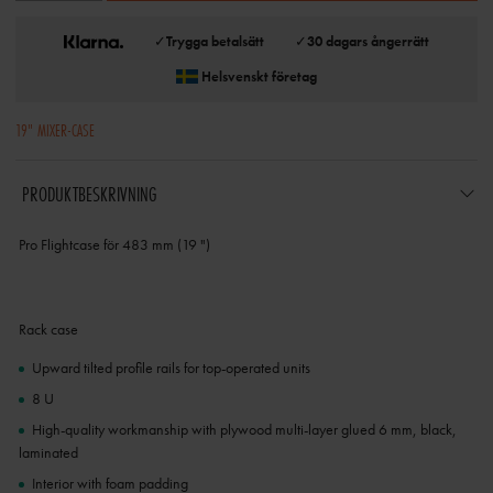
✓
Trygga betalsätt
✓
30 dagars ångerrätt
Helsvenskt företag
19" MIXER-CASE
PRODUKTBESKRIVNING
Pro Flightcase för 483 mm (19 ")
Rack case
Upward tilted profile rails for top-operated units
8 U
High-quality workmanship with plywood multi-layer glued 6 mm, black,
laminated
Interior with foam padding