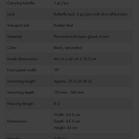
Carrying handle:
1 pc/pcs
Lock:
Butterfly lock: 2 pc/pcs with shut-off function
Transport aid:
Rubber feet
Material:
Plywood multi-layer glued, 6 mm
Color:
Black, laminated
Inside dimensions:
46 cm x 42 cm x 10.5 cm
Front panel width:
19"
Mounting height:
Approx. 35.5 cm (8 U)
Mounting depth:
110 mm - 180 mm
Housing design:
8 U
Width: 54.5 cm
Dimensions:
Depth: 45.5 cm
Height: 24 cm
Weight:
7.70 kg