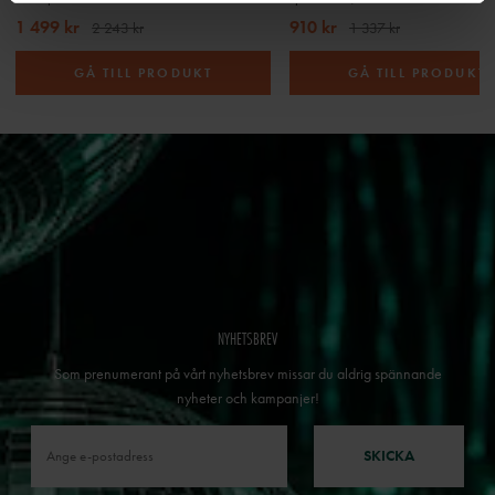
1 499 kr
910 kr
2 243 kr
1 337 kr
GÅ TILL PRODUKT
GÅ TILL PRODUKT
NYHETSBREV
Som prenumerant på vårt nyhetsbrev missar du aldrig spännande
nyheter och kampanjer!
SKICKA