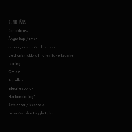
KUNDTJÄNST
Kontakta oss
Ångra köp / retur
Service, garanti & reklamation
Elektronisk faktura till offentlig verksamhet
Leasing
Om oss
Köpvillkor
Integritetspolicy
Hur handlar jag?
Referenser / kundcase
PromixSweden trygghetsplan