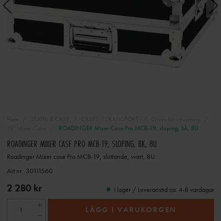
Hem
STATIV & CASE
CASES / TRANSPORT
Cases för utrustning
19" Mixer-Case
ROADINGER Mixer Case Pro MCB-19, sloping, bk, 8U
ROADINGER MIXER CASE PRO MCB-19, SLOPING, BK, 8U
Roadinger Mixer case Pro MCB-19, sluttande, svart, 8U
Art nr:
30111560
2 280 kr
I lager / Leveranstid ca. 4-8 vardagar
LÄGG I VARUKORGEN