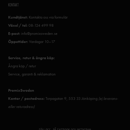
KONTAKT
Kundtjänst:
Kontakta oss via formulär
Växel / tel:
08-124 499 98
E-post:
info@promixsweden.se
Öppettider:
Vardagar 10–17
Service, retur & ångra köp:
Ångra köp / retur
Service, garanti & reklamation
PromixSweden
Kontor / postadress:
Torpagatan 9, 553 33 Jönköping
(ej leverans-
eller returadress)