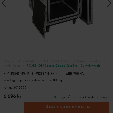
Hem
STATIV & CASE
CASES / TRANSPORT
Cases för utrustning
Kombi-Cases
ROADINGER Special Combo Case Pro, 10U with wheels
ROADINGER SPECIAL COMBO CASE PRO, 10U WITH WHEELS
Roadinger Special combo case Pro, 10U hjul
Art nr:
3010999N
6 696 kr
I lager / Leveranstid ca. 4-8 vardagar
LÄGG I VARUKORGEN