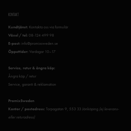
KONTAKT
Kundtjänst:
Kontakta oss via formulär
Växel / tel:
08-124 499 98
E-post:
info@promixsweden.se
Öppettider:
Vardagar 10–17
Service, retur & ångra köp:
Ångra köp / retur
Service, garanti & reklamation
PromixSweden
Kontor / postadress:
Torpagatan 9, 553 33 Jönköping
(ej leverans-
eller returadress)