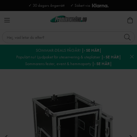
✓ 30 dagars ångerrätt
✓ Säkert via
SOMMAR-DEALS PÅGÅR!
|› SE HÄR|
Populärt nu! Ljudpaket för uteservering & uteplatser
|› SE HÄR|
Sommarens fester, event & hemmaparty
|› SE HÄR|