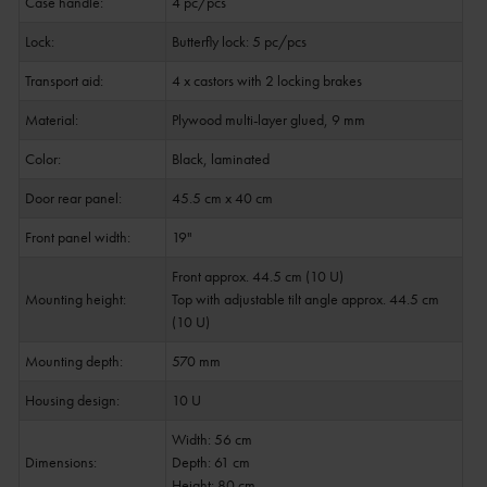
Case handle:
4 pc/pcs
Lock:
Butterfly lock: 5 pc/pcs
Transport aid:
4 x castors with 2 locking brakes
Material:
Plywood multi-layer glued, 9 mm
Color:
Black, laminated
Door rear panel:
45.5 cm x 40 cm
Front panel width:
19"
Front approx. 44.5 cm (10 U)
Mounting height:
Top with adjustable tilt angle approx. 44.5 cm
(10 U)
Mounting depth:
570 mm
Housing design:
10 U
Width: 56 cm
Dimensions:
Depth: 61 cm
Height: 80 cm