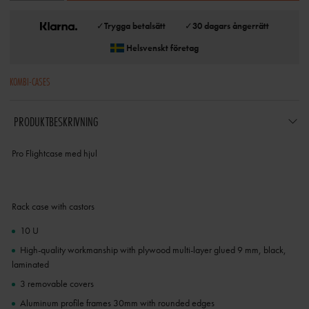
✓
Trygga betalsätt
✓
30 dagars ångerrätt
Helsvenskt företag
KOMBI-CASES
PRODUKTBESKRIVNING
Pro Flightcase med hjul
Rack case with castors
10 U
High-quality workmanship with plywood multi-layer glued 9 mm, black,
laminated
3 removable covers
Aluminum profile frames 30mm with rounded edges