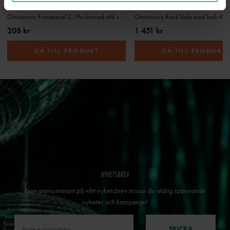
OMNITRONIC FRONT PANEL Z-19U-SHAPED, STEEL, BLACK 4U
OMNITRONIC RACK DRAWER WITH LOCK 4U
Omnitronic Frontpanel Z-19u-formad stål svart 4U
Omnitronic Rack låda med lock 4U
208 kr
1 451 kr
GÅ TILL PRODUKT
GÅ TILL PRODUKT
NYHETSBREV
Som prenumerant på vårt nyhetsbrev missar du aldrig spännande
nyheter och kampanjer!
SKICKA