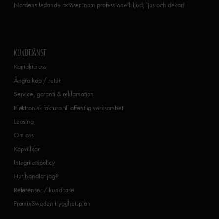
Nordens ledande aktörer inom professionellt ljud, ljus och dekor!
KUNDTJÄNST
Kontakta oss
Ångra köp / retur
Service, garanti & reklamation
Elektronisk faktura till offentlig verksamhet
Leasing
Om oss
Köpvillkor
Integritetspolicy
Hur handlar jag?
Referenser / kundcase
PromixSweden trygghetsplan