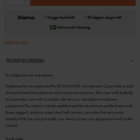
✓
Trygga betalsätt
✓
30 dagars ångerrätt
Helsvenskt företag
MIKROFON-CASES
PRODUKTBESKRIVNING
Pro Flightcase för mikrofoner
Flightcase for microphonesThe ROADINGER Microphone Case holds a total
of twelve hand microphones and various accessories. The case with butterfly
lock provides you with a mobile safe for your valuable microphone
equipment.The interior is foam padded and the aluminium profile frame with
three-legged, medium-sized steel ball corners, provides the necessary
stability.With the robust handle you always have your equipment well under
control.
Trunk case