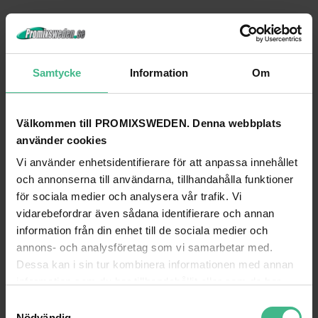
Samtycke
Information
Om
Välkommen till PROMIXSWEDEN. Denna webbplats
använder cookies
Vi använder enhetsidentifierare för att anpassa innehållet
och annonserna till användarna, tillhandahålla funktioner
för sociala medier och analysera vår trafik. Vi
ROADINGER MICROPHONE CASE ROAD 7 MICROPHONES BLACK
vidarebefordrar även sådana identifierare och annan
Roadinger Mikrofon case 7 mikrofoner svart
Roadinger Mikrofon case 6 mikrofon
information från din enhet till de sociala medier och
905 kr
1 246 kr
annons- och analysföretag som vi samarbetar med.
Dessa kan i sin tur kombinera informationen med annan
GÅ TILL PRODUKT
GÅ TILL PRODUKT
information som du har tillhandahållit eller som de har
samlat in när du har använt deras tjänster.
S
ANDRA KUNDER KÖPTE OCKSÅ
Nödvändig