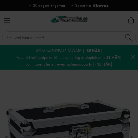
✓ 30 dagars ångerrätt
✓ Säkert via
SOMMAR-DEALS PÅGÅR!
|› SE HÄR|
Populärt nu! Ljudpaket för uteservering & uteplatser
|› SE HÄR|
Sommarens fester, event & hemmaparty
|› SE HÄR|