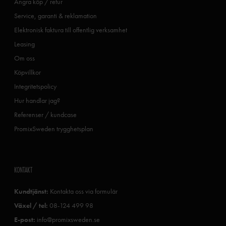
Ångra köp / retur
Service, garanti & reklamation
Elektronisk faktura till offentlig verksamhet
Leasing
Om oss
Köpvillkor
Integritetspolicy
Hur handlar jag?
Referenser / kundcase
PromixSweden trygghetsplan
KONTAKT
Kundtjänst:
Kontakta oss via formulär
Växel / tel:
08-124 499 98
E-post:
info@promixsweden.se