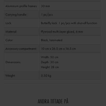
Aluminum profile frames:
30 mm
Carrying handle:
1 pc/pcs
Lock:
Butterfly lock: 1 pc/pcs with shut-off function
Material:
Plywood multi-layer glued, 6 mm
Color:
Black, laminated
Accessory compartment:
10 cm x 26.5 cm x 16.5 cm
Width: 50 cm
Dimensions:
Depth: 30 cm
Height: 28 cm
Weight:
5.50 kg
ANDRA TITTADE PÅ