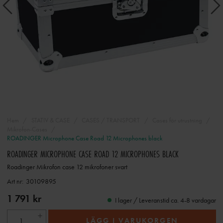
Hem
STATIV & CASE
CASES / TRANSPORT
Cases för utrustning
Mikrofon-Cases
ROADINGER Microphone Case Road 12 Microphones black
ROADINGER MICROPHONE CASE ROAD 12 MICROPHONES BLACK
Roadinger Mikrofon case 12 mikrofoner svart
Art nr:
30109895
1 791 kr
I lager / Leveranstid ca. 4-8 vardagar
LÄGG I VARUKORGEN