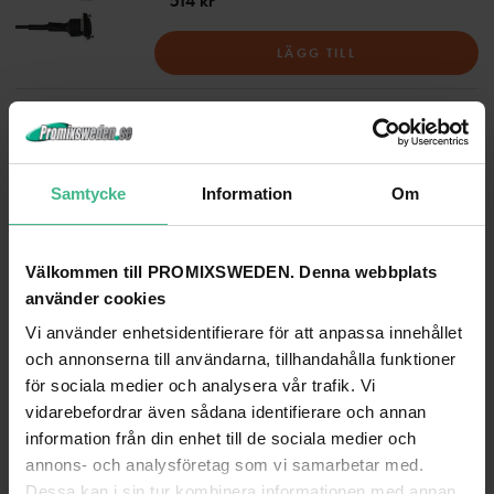
514 kr
LÄGG TILL
ANDRA TITTADE PÅ
Samtycke
Information
Om
Välkommen till PROMIXSWEDEN. Denna webbplats
använder cookies
Vi använder enhetsidentifierare för att anpassa innehållet
och annonserna till användarna, tillhandahålla funktioner
för sociala medier och analysera vår trafik. Vi
vidarebefordrar även sådana identifierare och annan
information från din enhet till de sociala medier och
annons- och analysföretag som vi samarbetar med.
OMNITRONIC FRONT PANEL Z-19U-SHAPED, STEEL, BK 0.5U
OMNITRONIC FRONT PANEL Z-19 8X XLR (D
Dessa kan i sin tur kombinera informationen med annan