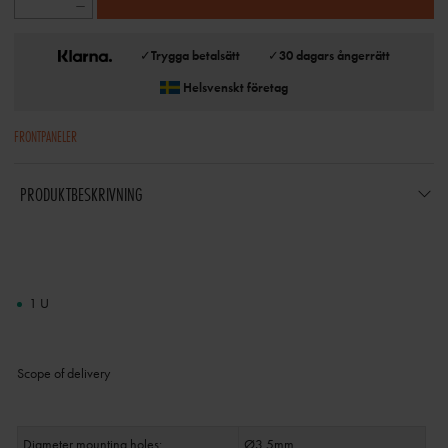
✓
Trygga betalsätt
✓
30 dagars ångerrätt
Helsvenskt företag
FRONTPANELER
PRODUKTBESKRIVNING
1 U
Scope of delivery
Diameter mounting holes:
Ø3.5mm