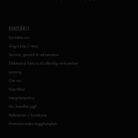
KUNDTJÄNST
Kontakta oss
Ångra köp / retur
Service, garanti & reklamation
Elektronisk faktura till offentlig verksamhet
Leasing
Om oss
Köpvillkor
Integritetspolicy
Hur handlar jag?
Referenser / kundcase
PromixSweden trygghetsplan