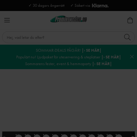
✓ 30 dagars ångerrätt
✓ Säkert via
SOMMAR-DEALS PÅGÅR!
|› SE HÄR|
Populärt nu! Ljudpaket för uteservering & uteplatser
|› SE HÄR|
Sommarens fester, event & hemmaparty
|› SE HÄR|