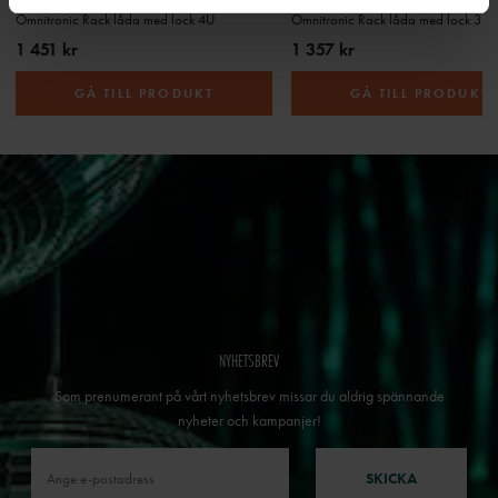
Omnitronic Rack låda med lock 4U
Omnitronic Rack låda med lock 3U
1 451 kr
1 357 kr
GÅ TILL PRODUKT
GÅ TILL PRODUKT
NYHETSBREV
Som prenumerant på vårt nyhetsbrev missar du aldrig spännande
nyheter och kampanjer!
SKICKA