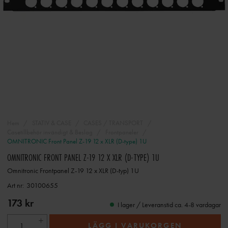
Hem
STATIV & CASE
CASES / TRANSPORT
Casetillbehör invändigt & Beslag
Frontpaneler
OMNITRONIC Front Panel Z-19 12 x XLR (D-type) 1U
OMNITRONIC FRONT PANEL Z-19 12 X XLR (D-TYPE) 1U
Omnitronic Frontpanel Z-19 12 x XLR (D-typ) 1U
Art nr:
30100655
173 kr
I lager / Leveranstid ca. 4-8 vardagar
LÄGG I VARUKORGEN