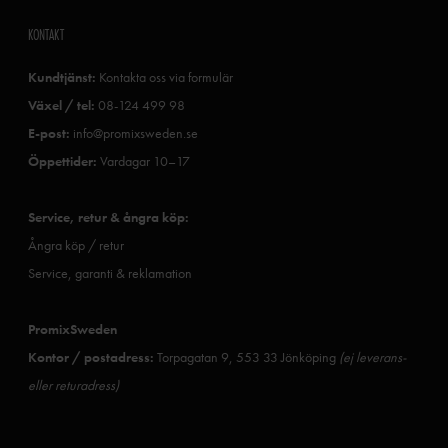
KONTAKT
Kundtjänst:
Kontakta oss via formulär
Växel / tel:
08-124 499 98
E-post:
info@promixsweden.se
Öppettider:
Vardagar 10–17
Service, retur & ångra köp:
Ångra köp / retur
Service, garanti & reklamation
PromixSweden
Kontor / postadress:
Torpagatan 9, 553 33 Jönköping
(ej leverans-
eller returadress)