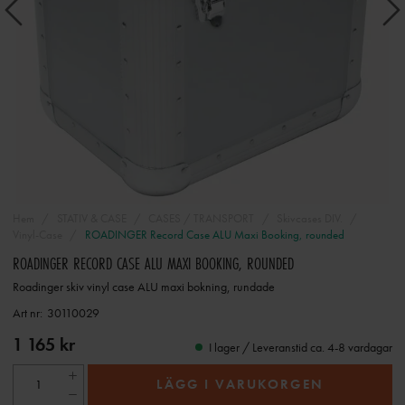
Hem
STATIV & CASE
CASES / TRANSPORT
Skivcases DIV.
Vinyl-Case
ROADINGER Record Case ALU Maxi Booking, rounded
ROADINGER RECORD CASE ALU MAXI BOOKING, ROUNDED
Roadinger skiv vinyl case ALU maxi bokning, rundade
Art nr:
30110029
1 165 kr
I lager / Leveranstid ca. 4-8 vardagar
LÄGG I VARUKORGEN