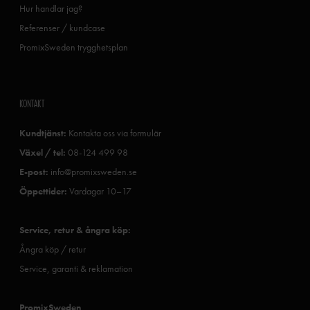
Hur handlar jag?
Referenser / kundcase
PromixSweden trygghetsplan
KONTAKT
Kundtjänst:
Kontakta oss via formulär
Växel / tel:
08-124 499 98
E-post:
info@promixsweden.se
Öppettider:
Vardagar 10–17
Service, retur & ångra köp:
Ångra köp / retur
Service, garanti & reklamation
PromixSweden