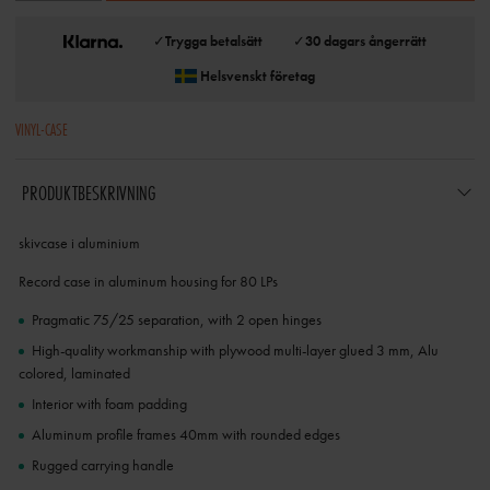
✓
Trygga betalsätt
✓
30 dagars ångerrätt
Helsvenskt företag
VINYL-CASE
PRODUKTBESKRIVNING
skivcase i aluminium
Record case in aluminum housing for 80 LPs
Pragmatic 75/25 separation, with 2 open hinges
High-quality workmanship with plywood multi-layer glued 3 mm, Alu
colored, laminated
Interior with foam padding
Aluminum profile frames 40mm with rounded edges
Rugged carrying handle