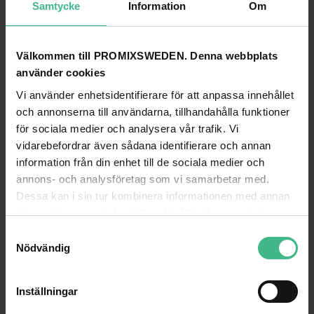
Samtycke
Information
Om
Välkommen till PROMIXSWEDEN. Denna webbplats
ROADINGER RECORD CASE ALU BATTLE/BOOKING, ROUNDED
använder cookies
Roadinger skiv vinyl case ALU strid / bokning, rundade
Roadinger skiv vinyl case ALU 50/5
Vi använder enhetsidentifierare för att anpassa innehållet
1 115 kr
1 465 kr
och annonserna till användarna, tillhandahålla funktioner
för sociala medier och analysera vår trafik. Vi
GÅ TILL PRODUKT
GÅ TILL PRODUKT
vidarebefordrar även sådana identifierare och annan
information från din enhet till de sociala medier och
ANDRA KUNDER KÖPTE OCKSÅ
annons- och analysföretag som vi samarbetar med.
Dessa kan i sin tur kombinera informationen med annan
information som du har tillhandahållit eller som de har
samlat in när du har använt deras tjänster.
S
Nödvändig
a
m
t
Inställningar
y