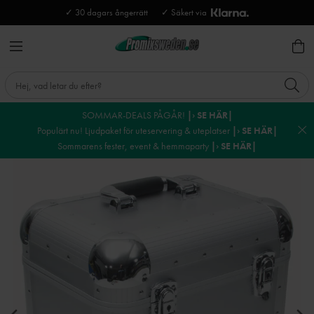
✓ 30 dagars ångerrätt
✓ Säkert via
SOMMAR-DEALS PÅGÅR!
|› SE HÄR|
Populärt nu! Ljudpaket för uteservering & uteplatser
|› SE HÄR|
Sommarens fester, event & hemmaparty
|› SE HÄR|