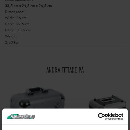
33,5 cm x 24,5 cm x 26,5 cm
Dimensions:
Width: 36 cm
Depth: 29,5 cm
Height: 38,5 cm
Weight:
2,80 kg
ANDRA TITTADE PÅ