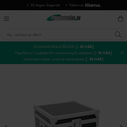
✓ 30 dagars ångerrätt
✓ Säkert via
SOMMAR-DEALS PÅGÅR!
|› SE HÄR|
Populärt nu! Ljudpaket för uteservering & uteplatser
|› SE HÄR|
Sommarens fester, event & hemmaparty
|› SE HÄR|