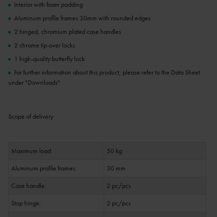
Interior with foam padding
Aluminum profile frames 30mm with rounded edges
2 hinged, chromium plated case handles
2 chrome tip-over locks
1 high-quality butterfly lock
For further information about this product, please refer to the Data Sheet
under "Downloads"
Scope of delivery
Maximum load:
50 kg
Aluminum profile frames:
30 mm
Case handle:
2 pc/pcs
Stop hinge:
2 pc/pcs