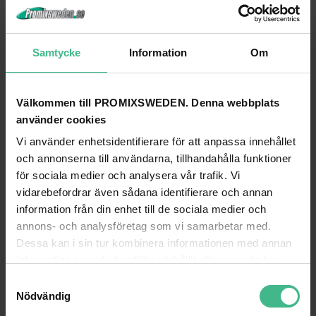
Samtycke
Information
Om
Välkommen till PROMIXSWEDEN. Denna webbplats
använder cookies
Vi använder enhetsidentifierare för att anpassa innehållet
och annonserna till användarna, tillhandahålla funktioner
ROADINGER FLIGHTCASE 4X PAR-56 SPOT LONG
ROADINGER FLIGHTCASE 4X PAR-64 SPOT 
för sociala medier och analysera vår trafik. Vi
Roadinger Flightcase 4x PAR-56 plats lång
Roadinger Flightcase 4x PAR-64 pla
vidarebefordrar även sådana identifierare och annan
4 507 kr
4 671 kr
information från din enhet till de sociala medier och
annons- och analysföretag som vi samarbetar med.
GÅ TILL PRODUKT
GÅ TILL PRODUKT
Dessa kan i sin tur kombinera informationen med annan
information som du har tillhandahållit eller som de har
ANDRA KUNDER KÖPTE OCKSÅ
samlat in när du har använt deras tjänster.
S
Nödvändig
a
m