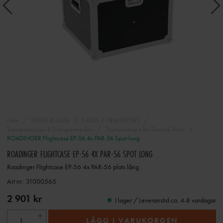
Hem
STATIV & CASE
CASES / TRANSPORT
Transportcases & Transportväskor
Transportcase för Eurolite Prod.
ROADINGER Flightcase EP-56 4x PAR-56 Spot long
ROADINGER FLIGHTCASE EP-56 4X PAR-56 SPOT LONG
Roadinger Flightcase EP-56 4x PAR-56 plats lång
Art nr:
31000565
2 901 kr
I lager / Leveranstid ca. 4-8 vardagar
LÄGG I VARUKORGEN