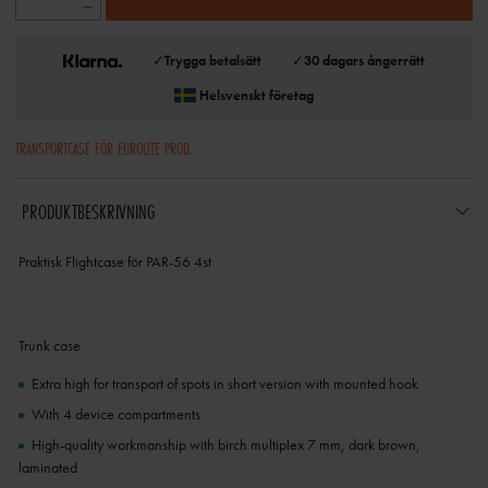
✓
Trygga betalsätt
✓
30 dagars ångerrätt
Helsvenskt företag
TRANSPORTCASE FÖR EUROLITE PROD.
PRODUKTBESKRIVNING
Praktisk Flightcase för PAR-56 4st
Trunk case
Extra high for transport of spots in short version with mounted hook
With 4 device compartments
High-quality workmanship with birch multiplex 7 mm, dark brown,
laminated