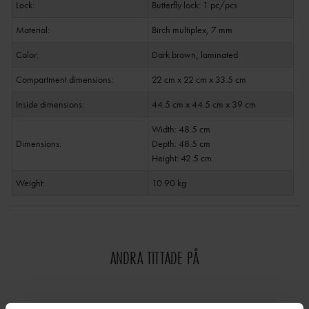
Lock:
Butterfly lock: 1 pc/pcs
Material:
Birch multiplex, 7 mm
Color:
Dark brown, laminated
Compartment dimensions:
22 cm x 22 cm x 33.5 cm
Inside dimensions:
44.5 cm x 44.5 cm x 39 cm
Width: 48.5 cm
Dimensions:
Depth: 48.5 cm
Height: 42.5 cm
Weight:
10.90 kg
ANDRA TITTADE PÅ