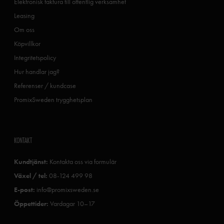
Elektronisk faktura till offentlig verksamhet
Leasing
Om oss
Köpvillkor
Integritetspolicy
Hur handlar jag?
Referenser / kundcase
PromixSweden trygghetsplan
KONTAKT
Kundtjänst:
Kontakta oss via formulär
Växel / tel:
08-124 499 98
E-post:
info@promixsweden.se
Öppettider:
Vardagar 10–17