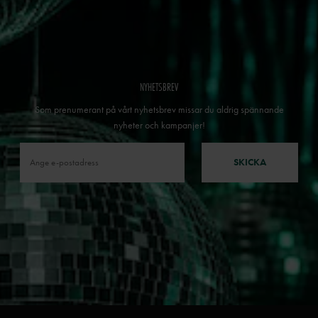
NYHETSBREV
Som prenumerant på vårt nyhetsbrev missar du aldrig spännande
nyheter och kampanjer!
SKICKA