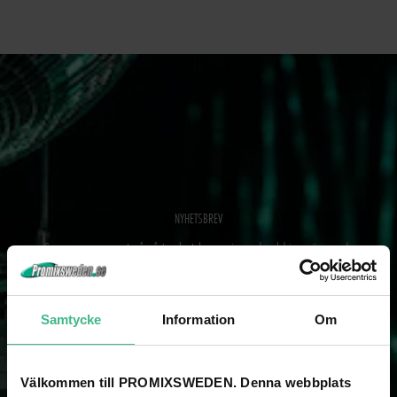
NYHETSBREV
Som prenumerant på vårt nyhetsbrev missar du aldrig spännande
nyheter och kampanjer!
SKICKA
Samtycke
Information
Om
Välkommen till PROMIXSWEDEN. Denna webbplats