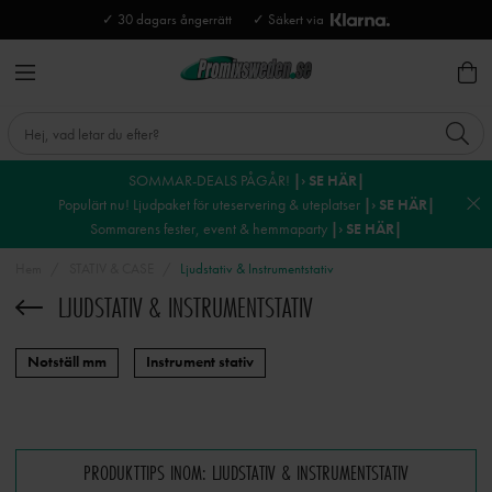
✓ 30 dagars ångerrätt
✓ Säkert via
SOMMAR-DEALS PÅGÅR!
|› SE HÄR|
Populärt nu! Ljudpaket för uteservering & uteplatser
|› SE HÄR|
Sommarens fester, event & hemmaparty
|› SE HÄR|
Hem
STATIV & CASE
Ljudstativ & Instrumentstativ
LJUDSTATIV & INSTRUMENTSTATIV
Notställ mm
Instrument stativ
PRODUKTTIPS INOM: LJUDSTATIV & INSTRUMENTSTATIV