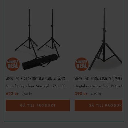
VONYX LS01K KIT 2X HÖGTALARSTATIV M. VÄSKA 1.8M 30KG
VONYX LS01 HÖGTALARSTATIV 1,75M MAX 
Stativ för högtalare. Maxhöjd 1,75m 180.550
623 kr
390 kr
768 kr
439 kr
GÅ TILL PRODUKT
GÅ TILL PRODUKT