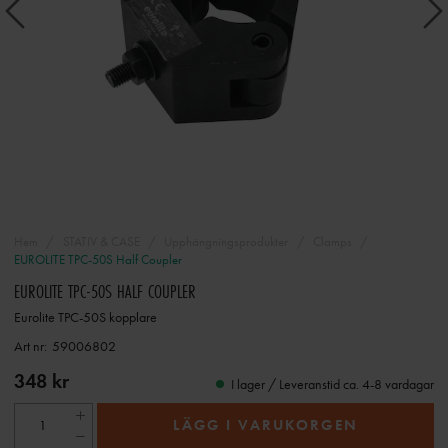
Hem
STATIV & CASE
Upphängningsprodukter
Clamps
EUROLITE TPC-50S Half Coupler
EUROLITE TPC-50S HALF COUPLER
Eurolite TPC-50S kopplare
Art nr:
59006802
348 kr
I lager / Leveranstid ca. 4-8 vardagar
LÄGG I VARUKORGEN