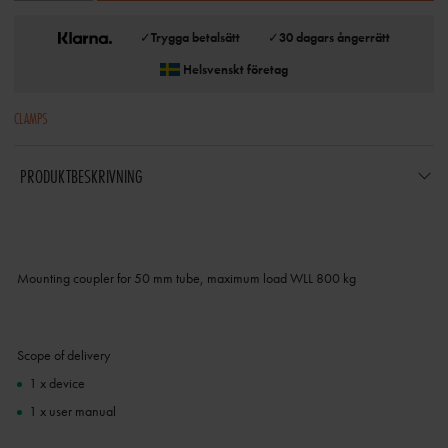
✓
Trygga betalsätt
✓
30 dagars ångerrätt
Helsvenskt företag
CLAMPS
PRODUKTBESKRIVNING
Mounting coupler for 50 mm tube, maximum load WLL 800 kg
Scope of delivery
1 x device
1 x user manual