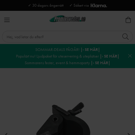
✓ 30 dagars ångerrätt
✓ Säkert via
SOMMAR-DEALS PÅGÅR!
|› SE HÄR|
Populärt nu! Ljudpaket för uteservering & uteplatser
|› SE HÄR|
Sommarens fester, event & hemmaparty
|› SE HÄR|