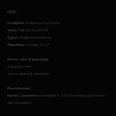
KONTAKT
Kundtjänst:
Kontakta oss via formulär
Växel / tel:
08-124 499 98
E-post:
info@promixsweden.se
Öppettider:
Vardagar 10–17
Service, retur & ångra köp:
Ångra köp / retur
Service, garanti & reklamation
PromixSweden
Kontor / postadress:
Torpagatan 9, 553 33 Jönköping
(ej leverans-
eller returadress)