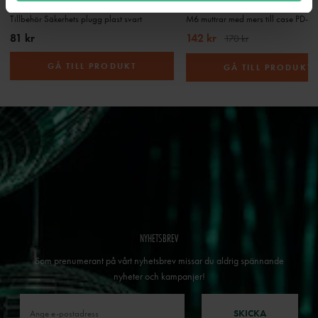
ACCESSORY SAFETY PLUG PLASTIC BK
Tillbehör Säkerhets plugg plast svart
81 kr
142 kr
170 kr
GÅ TILL PRODUKT
GÅ TILL PRODUKT
NYHETSBREV
Som prenumerant på vårt nyhetsbrev missar du aldrig spännande
nyheter och kampanjer!
SKICKA