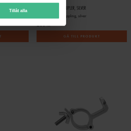
EUROLITE TPC-30 COUPLER, SILVER
Tillåt alla
Eurolite TPC-30 koppling, silver
288 kr
T
GÅ TILL PRODUKT