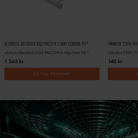
ALUTRUSS DECOLOCK DQ2-PAC21H 2-WAY CORNER 90°
OMNILUX 230V/80
Alutruss Decolock DQ2-PAC21H 2-vägs hörn 90 °
Omnilux 230V /
1 563 kr
140 kr
GÅ TILL PRODUKT