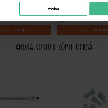
HALF COUPLER
EUROLITE TPC-50 HALF COUPLER
Avvisa
kopplare
Eurolite TPC-50 kopplare
346 kr
GÅ TILL PRODUKT
GÅ TILL PRODUK
ANDRA KUNDER KÖPTE OCKSÅ