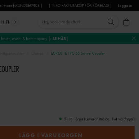
 leverans
| KUNDSERVICE |
| INFO FAKTURAKÖP FÖR FÖRETAG |
Logga in
HIFI
MIKROFONER
DJ-UTRUSTNING
TROSS
DEKO
fester, event & hemmaparty
|› SE HÄR|
ingsprodukter
Clamps
EUROLITE TPC-55 Swivel Coupler
 COUPLER
21 st i lager (Leveranstid ca. 1-4 vardagar)
LÄGG I VARUKORGEN