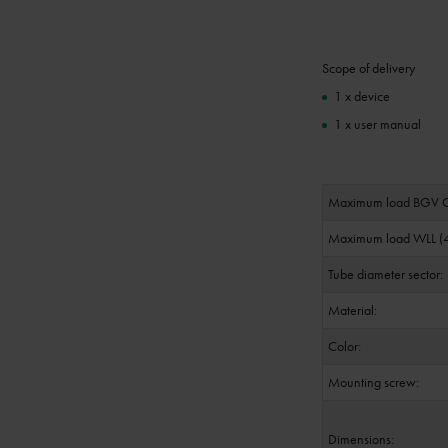
Scope of delivery
1 x device
1 x user manual
Maximum load BGV C1
Maximum load WLL (4-
Tube diameter sector:
Material:
Color:
Mounting screw:
Dimensions: