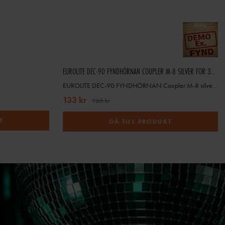
EUROLITE DEC-90 FYNDHÖRNAN COUPLER M-8 SILVER FOR 35MM
EUROLITE DEC-90 FYNDHÖRNAN Coupler M-8 silver for 35mm
133 kr
165 kr
T
GÅ TILL PRODUKT