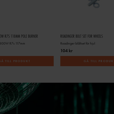
0W R7S 118MM POLE BURNER
ROADINGER BOLT SET FOR WHEELS
 800W R7s 117mm
Roadinger blåltset för hjul
104 kr
GÅ TILL PRODUKT
GÅ TILL PRODUK