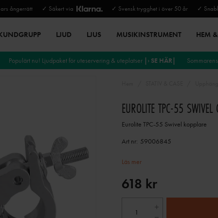
rs ångerrätt
✓ Säkert via
✓ Svensk trygghet i över 50 år
✓ Snabb
 KUNDGRUPP
LJUD
LJUS
MUSIKINSTRUMENT
HEM & 
Populärt nu! Ljudpaket för uteservering & uteplatser
|› SE HÄR|
Sommarens 
Hem
STATIV & CASE
Upphängn
EUROLITE TPC-55 SWIVEL
Eurolite TPC-55 Swivel kopplare
Art nr:
59006845
Läs mer
618 kr