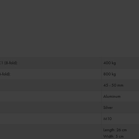
 (8-fold):
400 kg
fold):
800 kg
45 - 50 mm
Aluminum
Silver
M10
Length: 26 cm
Width: 5 cm