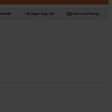
betalsätt
✓
30 dagars ångerrätt
Helsvenskt företag