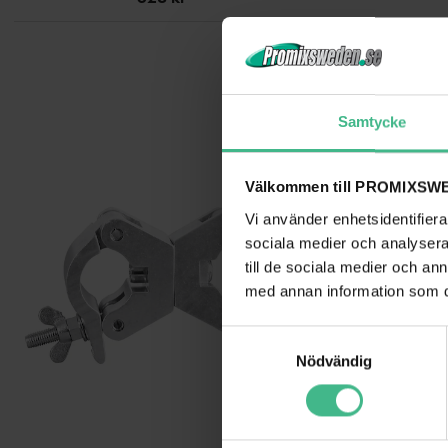
Samtycke
Välkommen till PROMIXSWE
Vi använder enhetsidentifierar
sociala medier och analysera 
till de sociala medier och a
med annan information som du 
S
Nödvändig
a
m
t
y