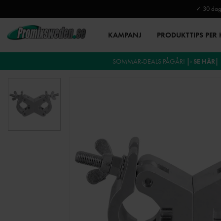
✓ 30 daga
KAMPANJ
PRODUKTTIPS PER
SOMMAR-DEALS PÅGÅR!
|› SE HÄR|