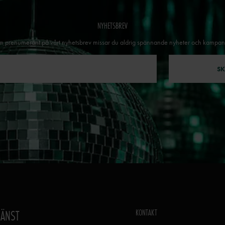
NYHETSBREV
 prenumerant på vårt nyhetsbrev missar du aldrig spännande nyheter och kampan
SK
KONTAKT
JÄNST