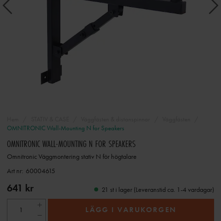
Hem
STATIV & CASE
Väggfästen & distanspinnar
Väggfästen
OMNITRONIC Wall-Mounting N for Speakers
OMNITRONIC WALL-MOUNTING N FOR SPEAKERS
Omnitronic Väggmontering stativ N för högtalare
Art nr:
60004615
641 kr
21 st i lager (Leveranstid ca. 1-4 vardagar)
LÄGG I VARUKORGEN