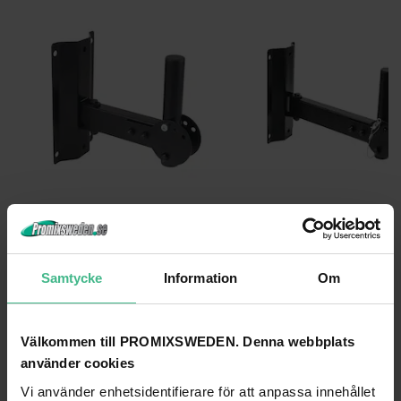
OMNITRONIC WH-1 WALL MOUNTING 30 KG MAX
OMNITRONIC WH-1L WALL MOUNTING 25 K
Omnitronic WH-1 Väggmontering stativ 30 kg max
560 kr
581 kr
Samtycke
Information
Om
GÅ TILL PRODUKT
GÅ TILL PRODUKT
Välkommen till PROMIXSWEDEN. Denna webbplats
ANDRA KUNDER KÖPTE OCKSÅ
använder cookies
Vi använder enhetsidentifierare för att anpassa innehållet