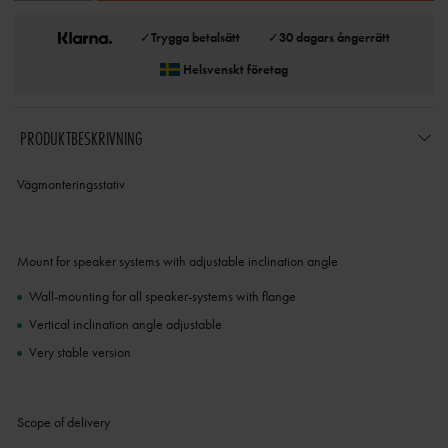
✓
Trygga betalsätt
✓
30 dagars ångerrätt
Helsvenskt företag
PRODUKTBESKRIVNING
Vägmonteringsstativ
Mount for speaker systems with adjustable inclination angle
Wall-mounting for all speaker-systems with flange
Vertical inclination angle adjustable
Very stable version
Scope of delivery