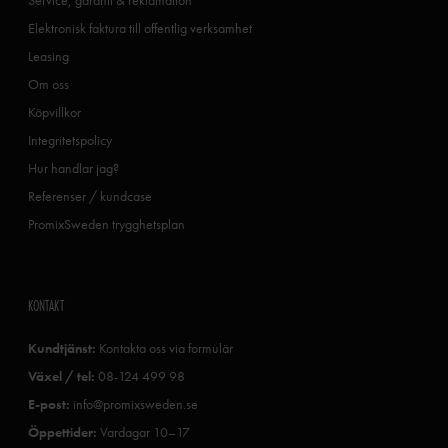
Elektronisk faktura till offentlig verksamhet
Leasing
Om oss
Köpvillkor
Integritetspolicy
Hur handlar jag?
Referenser / kundcase
PromixSweden trygghetsplan
KONTAKT
Kundtjänst:
Kontakta oss via formulär
Växel / tel:
08-124 499 98
E-post:
info@promixsweden.se
Öppettider:
Vardagar 10–17