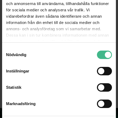
och annonserna till användarna, tillhandahålla funktioner
för sociala medier och analysera vår trafik. Vi
vidarebefordrar även sådana identifierare och annan
information från din enhet till de sociala medier och
annons- och analysföretag som vi samarbetar med.
Dessa kan i sin tur kombinera informationen med annan
information som du har tillhandahållit eller som de har
samlat in när du har använt deras tjänster.
S
Nödvändig
a
m
EUROLITE LED PST-3W 6000K SPOT
t
Inställningar
y
Eurolite LED PST-3W 6000K Spot
c
681 kr
1 146 kr
3 004 kr
k
Statistik
GÅ TILL PRODUKT
GÅ TILL PRODUKT
e
s
Marknadsföring
v
a