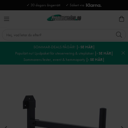
✓ 30 dagars ångerrätt
✓ Säkert via
SOMMAR-DEALS PÅGÅR!
|› SE HÄR|
Populärt nu! Ljudpaket för uteservering & uteplatser
|› SE HÄR|
Sommarens fester, event & hemmaparty
|› SE HÄR|