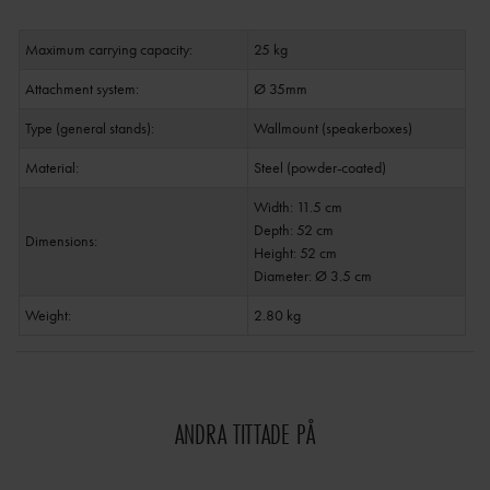
Maximum carrying capacity:
25 kg
Attachment system:
Ø 35mm
Type (general stands):
Wallmount (speakerboxes)
Material:
Steel (powder-coated)
Width: 11.5 cm
Depth: 52 cm
Dimensions:
Height: 52 cm
Diameter: Ø 3.5 cm
Weight:
2.80 kg
ANDRA TITTADE PÅ