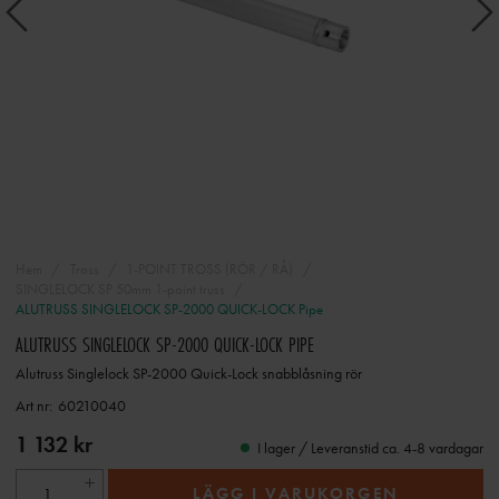
Hem
Tross
1-POINT TROSS (RÖR / RÅ)
SINGLELOCK SP 50mm 1-point truss
ALUTRUSS SINGLELOCK SP-2000 QUICK-LOCK Pipe
ALUTRUSS SINGLELOCK SP-2000 QUICK-LOCK PIPE
Alutruss Singlelock SP-2000 Quick-Lock snabblåsning rör
Art nr:
60210040
1 132 kr
I lager / Leveranstid ca. 4-8 vardagar
LÄGG I VARUKORGEN