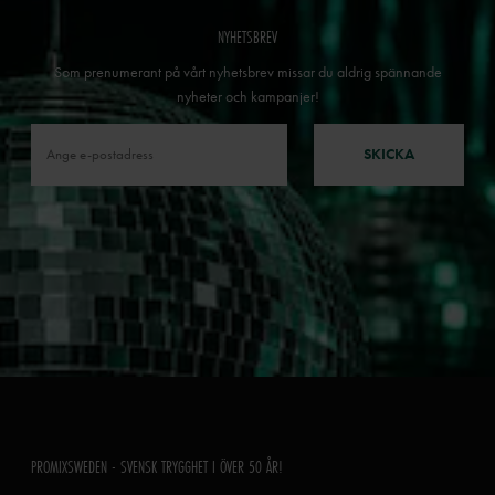
NYHETSBREV
Som prenumerant på vårt nyhetsbrev missar du aldrig spännande
nyheter och kampanjer!
SKICKA
PROMIXSWEDEN - SVENSK TRYGGHET I ÖVER 50 ÅR!