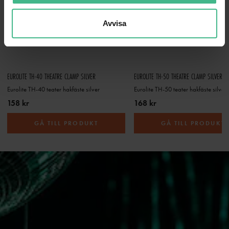
Avvisa
EUROLITE TH-40 THEATRE CLAMP SILVER
EUROLITE TH-50 THEATRE CLAMP SILVER
Eurolite TH-40 teater hakfäste silver
Eurolite TH-50 teater hakfäste silver
158 kr
168 kr
GÅ TILL PRODUKT
GÅ TILL PRODUKT