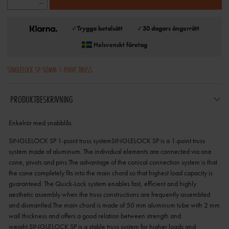
✓
Trygga betalsätt
✓
30 dagars ångerrätt
Helsvenskt företag
SINGLELOCK SP 50MM 1-POINT TRUSS
PRODUKTBESKRIVNING
Enkelrör med snabblås
SINGLELOCK SP 1-point truss systemSINGLELOCK SP is a 1-point truss
system made of aluminum. The individual elements are connected via one
cone, pivots and pins.The advantage of the conical connection system is that
the cone completely fits into the main chord so that highest load capacity is
guaranteed. The Quick-Lock system enables fast, efficient and highly
aesthetic assembly when the truss constructions are frequently assembled
and dismantled.The main chord is made of 50 mm aluminum tube with 2 mm
wall thickness and offers a good relation between strength and
weight.SINGLELOCK SP is a stable truss system for higher loads and