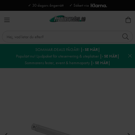
✓ 30 dagars ångerrätt
✓ Säkert via
SOMMAR-DEALS PÅGÅR!
|› SE HÄR|
Populärt nu! Ljudpaket för uteservering & uteplatser
|› SE HÄR|
Sommarens fester, event & hemmaparty
|› SE HÄR|