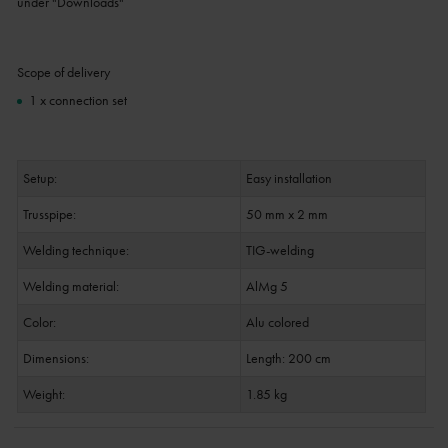
under "Downloads"
Scope of delivery
1 x connection set
Setup:
Easy installation
Trusspipe:
50 mm x 2 mm
Welding technique:
TIG-welding
Welding material:
AlMg 5
Color:
Alu colored
Dimensions:
Length: 200 cm
Weight:
1.85 kg