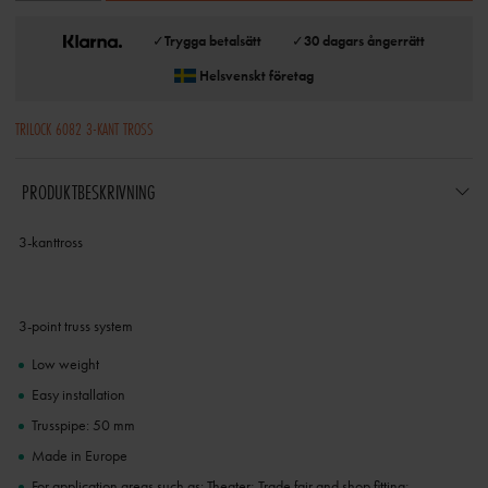
✓
Trygga betalsätt
✓
30 dagars ångerrätt
Helsvenskt företag
TRILOCK 6082 3-KANT TROSS
PRODUKTBESKRIVNING
3-kanttross
3-point truss system
Low weight
Easy installation
Trusspipe: 50 mm
Made in Europe
For application areas such as: Theater; Trade fair and shop fitting;