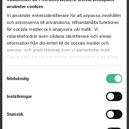
använder cookies
GÅ TILL PRODUKT
GÅ TILL PRODUKT
Vi använder enhetsidentifierare för att anpassa innehållet
ANDRA KUNDER KÖPTE OCKSÅ
och annonserna till användarna, tillhandahålla funktioner
för sociala medier och analysera vår trafik. Vi
vidarebefordrar även sådana identifierare och annan
information från din enhet till de sociala medier och
annons- och analysföretag som vi samarbetar med.
Dessa kan i sin tur kombinera informationen med annan
information som du har tillhandahållit eller som de har
samlat in när du har använt deras tjänster.
S
Nödvändig
a
m
t
Inställningar
y
c
ALUTRUSS TRILOCK 6082-1000 3-WAY CROSS BEAM
BEAMZ SB200 STAGE BLINDER 2WAY 2X5
k
Statistik
Alutruss Trilock 6082-1000 3-vägs tross
Stage Blinder SB200 SKY-150.452
e
2 599 kr
2 048 kr
3 010 kr
s