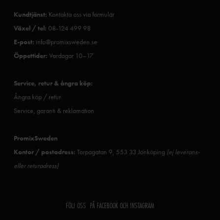
Kundtjänst:
Kontakta oss via formulär
Växel / tel:
08-124 499 98
E-post:
info@promixsweden.se
Öppettider:
Vardagar 10–17
Service, retur & ångra köp:
Ångra köp / retur
Service, garanti & reklamation
PromixSweden
Kontor / postadress:
Torpagatan 9, 553 33 Jönköping
(ej leverans-
eller returadress)
FÖLJ OSS PÅ FACEBOOK OCH INSTAGRAM