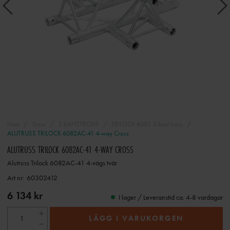
Hem
Tross
3-KANTTROSS
TRILOCK 6082 3-kant tross
ALUTRUSS TRILOCK 6082AC-41 4-way Cross
ALUTRUSS TRILOCK 6082AC-41 4-WAY CROSS
Alutruss Trilock 6082AC-41 4-vägs tvär
Art nr:
60302412
6 134 kr
I lager / Leveranstid ca. 4-8 vardagar
LÄGG I VARUKORGEN