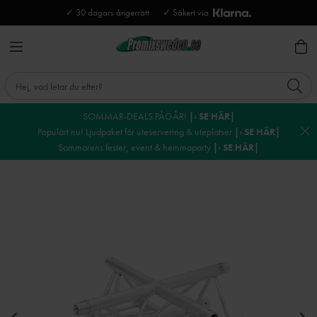
✓ 30 dagars ångerrätt
✓ Säkert via
SOMMAR-DEALS PÅGÅR!
|› SE HÄR|
Populärt nu! Ljudpaket för uteservering & uteplatser
|› SE HÄR|
Sommarens fester, event & hemmaparty
|› SE HÄR|