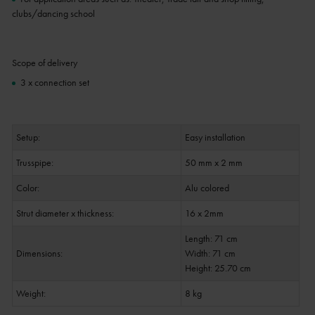
clubs/dancing school
Scope of delivery
3 x connection set
Setup:
Easy installation
Trusspipe:
50 mm x 2 mm
Color:
Alu colored
Strut diameter x thickness:
16 x 2mm
Length: 71 cm
Dimensions:
Width: 71 cm
Height: 25.70 cm
Weight:
8 kg