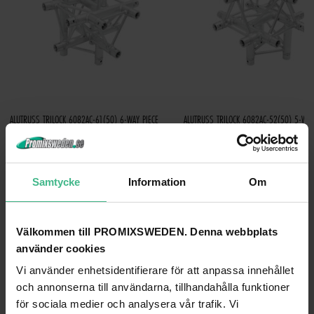
ALUTRUSS TRILOCK 6082AC-61(50) 6-WAY PIECE
ALUTRUSS TRILOCK 6082AC-52(50) 5-WAY
8 965 kr
8 724 kr
GÅ TILL PRODUKT
GÅ TILL PRODUKT
Samtycke
Information
Om
ANDRA KUNDER KÖPTE OCKSÅ
Välkommen till PROMIXSWEDEN. Denna webbplats
använder cookies
Vi använder enhetsidentifierare för att anpassa innehållet
och annonserna till användarna, tillhandahålla funktioner
för sociala medier och analysera vår trafik. Vi