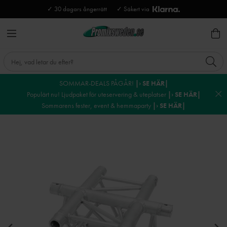
✓ 30 dagars ångerrätt
✓ Säkert via
SOMMAR-DEALS PÅGÅR!
|› SE HÄR|
Populärt nu! Ljudpaket för uteservering & uteplatser
|› SE HÄR|
Sommarens fester, event & hemmaparty
|› SE HÄR|