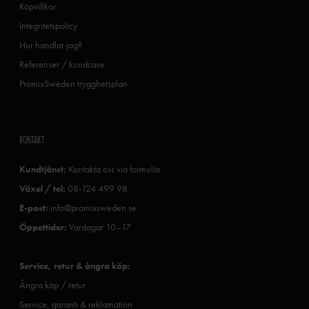
Köpvillkor
Integritetspolicy
Hur handlar jag?
Referenser / kundcase
PromixSweden trygghetsplan
KONTAKT
Kundtjänst:
Kontakta oss via formulär
Växel / tel:
08-124 499 98
E-post:
info@promixsweden.se
Öppettider:
Vardagar 10–17
Service, retur & ångra köp:
Ångra köp / retur
Service, garanti & reklamation