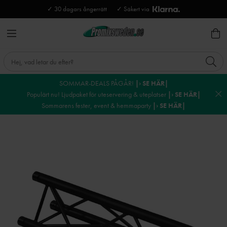
✓ 30 dagars ångerrätt
✓ Säkert via
SOMMAR-DEALS PÅGÅR!
|› SE HÄR|
Populärt nu! Ljudpaket för uteservering & uteplatser
|› SE HÄR|
Sommarens fester, event & hemmaparty
|› SE HÄR|