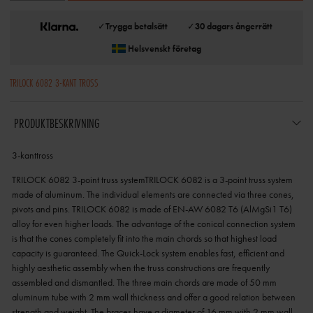
✓
Trygga betalsätt
✓
30 dagars ångerrätt
Helsvenskt företag
TRILOCK 6082 3-KANT TROSS
PRODUKTBESKRIVNING
3-kanttross
TRILOCK 6082 3-point truss systemTRILOCK 6082 is a 3-point truss system
made of aluminum. The individual elements are connected via three cones,
pivots and pins. TRILOCK 6082 is made of EN-AW 6082 T6 (AlMgSi1 T6)
alloy for even higher loads. The advantage of the conical connection system
is that the cones completely fit into the main chords so that highest load
capacity is guaranteed. The Quick-Lock system enables fast, efficient and
highly aesthetic assembly when the truss constructions are frequently
assembled and dismantled. The three main chords are made of 50 mm
aluminum tube with 2 mm wall thickness and offer a good relation between
strength and weight. The braces have a diameter of 16 mm with 2 mm wall