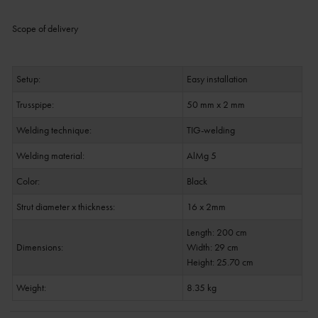
Scope of delivery
Setup:
Easy installation
Trusspipe:
50 mm x 2 mm
Welding technique:
TIG-welding
Welding material:
AlMg 5
Color:
Black
Strut diameter x thickness:
16 x 2mm
Length: 200 cm
Dimensions:
Width: 29 cm
Height: 25.70 cm
Weight:
8.35 kg