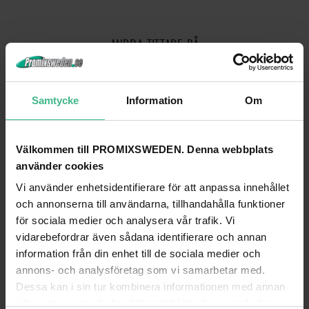
ANDRA TITTADE PÅ
Samtycke
Information
Om
Välkommen till PROMIXSWEDEN. Denna webbplats
använder cookies
Vi använder enhetsidentifierare för att anpassa innehållet
och annonserna till användarna, tillhandahålla funktioner
för sociala medier och analysera vår trafik. Vi
vidarebefordrar även sådana identifierare och annan
information från din enhet till de sociala medier och
ALUTRUSS TRILOCK S-3000 3-WAY CROSS BEAM BLACK
annons- och analysföretag som vi samarbetar med.
Alutruss Trilock S-3000 3-vägs tross svart
Alutruss Trilock S-1000 3-vägs tross 
Dessa kan i sin tur kombinera informationen med annan
6 879 kr
3 235 kr
information som du har tillhandahållit eller som de har