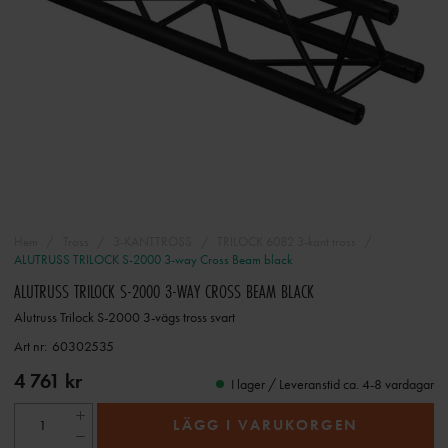
Hem
Tross
3-KANTTROSS
TRILOCK 6082 3-kant tross
ALUTRUSS TRILOCK S-2000 3-way Cross Beam black
ALUTRUSS TRILOCK S-2000 3-WAY CROSS BEAM BLACK
Alutruss Trilock S-2000 3-vägs tross svart
Art nr:
60302535
4 761 kr
I lager / Leveranstid ca. 4-8 vardagar
LÄGG I VARUKORGEN