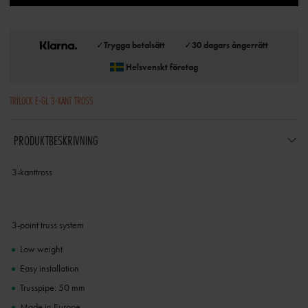
✓
Trygga betalsätt
✓
30 dagars ångerrätt
Helsvenskt företag
TRILOCK E-GL 3-KANT TROSS
PRODUKTBESKRIVNING
3-kanttross
3-point truss system
Low weight
Easy installation
Trusspipe: 50 mm
Made in Europe