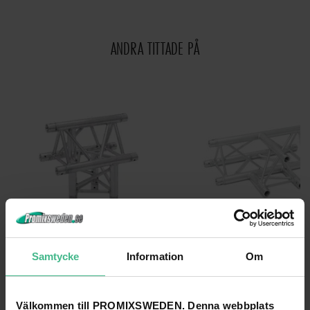
ANDRA TITTADE PÅ
Samtycke
Information
Om
ALUTRUSS TRILOCK E-GL33 T-39 3-WAY T-PIECE
ALUTRUSS TRILOCK E-GL33 T-36 3-WAY T-
Alutruss Trilock E-GL33 T-39 3-vägs T-stycke
Alutruss Trilock E-GL33 T-36 3-vägs 
4 647 kr
4 626 kr
Välkommen till PROMIXSWEDEN. Denna webbplats