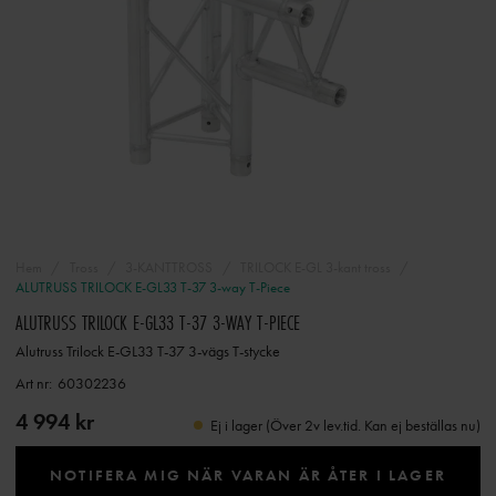
Hem
Tross
3-KANTTROSS
TRILOCK E-GL 3-kant tross
ALUTRUSS TRILOCK E-GL33 T-37 3-way T-Piece
ALUTRUSS TRILOCK E-GL33 T-37 3-WAY T-PIECE
Alutruss Trilock E-GL33 T-37 3-vägs T-stycke
Art nr:
60302236
4 994 kr
Ej i lager (Över 2v lev.tid. Kan ej beställas nu)
NOTIFERA MIG NÄR VARAN ÄR ÅTER I LAGER