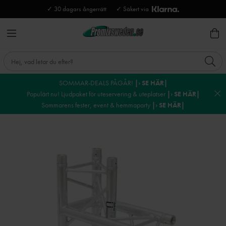
✓ 30 dagars ångerrätt
✓ Säkert via
SOMMAR-DEALS PÅGÅR!
|› SE HÄR|
Populärt nu! Ljudpaket för uteservering & uteplatser
|› SE HÄR|
Sommarens fester, event & hemmaparty
|› SE HÄR|