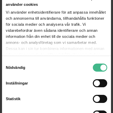
använder cookies
GÅ TILL PRODUKT
GÅ TILL PRODUKT
Vi använder enhetsidentifierare för att anpassa innehållet
ANDRA KUNDER KÖPTE OCKSÅ
och annonserna till användarna, tillhandahålla funktioner
för sociala medier och analysera vår trafik. Vi
vidarebefordrar även sådana identifierare och annan
information från din enhet till de sociala medier och
annons- och analysföretag som vi samarbetar med.
Dessa kan i sin tur kombinera informationen med annan
information som du har tillhandahållit eller som de har
samlat in när du har använt deras tjänster.
S
Nödvändig
a
m
t
Inställningar
y
c
ALUTRUSS DECOLOCK DQ3-2500 3-WAY CROSS BEAM
k
Statistik
Alutruss Decolock DQ3-2500 3-vägs tross
Alutruss Decolock DQ3-2000 3-vägs
e
3 630 kr
3 141 kr
s