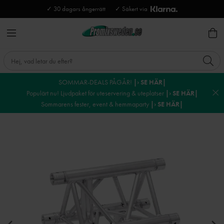
✓ 30 dagars ångerrätt
✓ Säkert via
SOMMAR-DEALS PÅGÅR!
|› SE HÄR|
Populärt nu! Ljudpaket för uteservering & uteplatser
|› SE HÄR|
Sommarens fester, event & hemmaparty
|› SE HÄR|