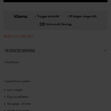
✓
Trygga betalsätt
✓
30 dagars ångerrätt
Helsvenskt företag
TRILOCK E-GL 3-KANT TROSS
PRODUKTBESKRIVNING
3-kanttross
3-point truss system
Low weight
Easy installation
Trusspipe: 50 mm
Made in Europe