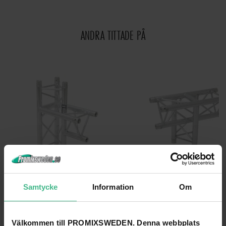
ANDRA TITTADE PÅ
Samtycke
Information
Om
ALUTRUSS TRILOCK E-GL33 T-37 3-WAY T-PIECE
ALUTRUSS TRILOCK E-GL33 T-35 3-WAY T-
Alutruss Trilock E-GL33 T-37 3-vägs T-stycke
Alutruss Trilock E-GL33 T-35 3-vägs 
4 994 kr
5 088 kr
Välkommen till PROMIXSWEDEN. Denna webbplats