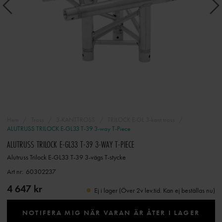
Hem
Tross
3-KANTTROSS
TRILOCK E-GL 3-kant tross
ALUTRUSS TRILOCK E-GL33 T-39 3-way T-Piece
ALUTRUSS TRILOCK E-GL33 T-39 3-WAY T-PIECE
Alutruss Trilock E-GL33 T-39 3-vägs T-stycke
Art nr:
60302237
4 647 kr
Ej i lager (Över 2v lev.tid. Kan ej beställas nu)
NOTIFERA MIG NÄR VARAN ÄR ÅTER I LAGER