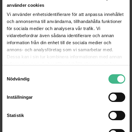
använder cookies
GÅ TILL PRODUKT
GÅ TILL PRODUKT
Vi använder enhetsidentifierare för att anpassa innehållet
ANDRA KUNDER KÖPTE OCKSÅ
och annonserna till användarna, tillhandahålla funktioner
för sociala medier och analysera vår trafik. Vi
vidarebefordrar även sådana identifierare och annan
information från din enhet till de sociala medier och
annons- och analysföretag som vi samarbetar med.
Dessa kan i sin tur kombinera informationen med annan
information som du har tillhandahållit eller som de har
samlat in när du har använt deras tjänster.
S
Nödvändig
a
m
t
Inställningar
y
c
ALUTRUSS DECOLOCK DQ3-2500 3-WAY CROSS BEAM
k
Statistik
Alutruss Decolock DQ3-2500 3-vägs tross
Alutruss Decolock DQ3-2000 3-vägs
e
3 630 kr
3 141 kr
s