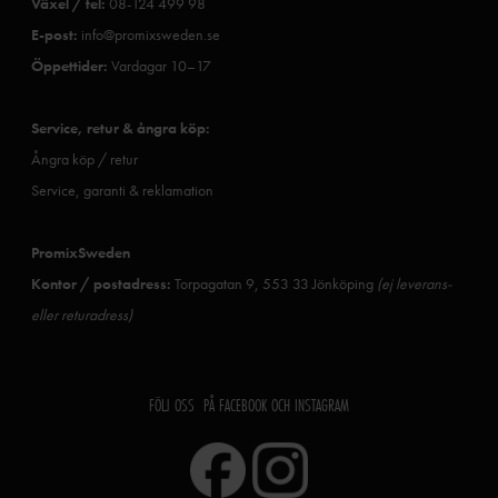
Växel / tel:
08-124 499 98
E-post:
info@promixsweden.se
Öppettider:
Vardagar 10–17
Service, retur & ångra köp:
Ångra köp / retur
Service, garanti & reklamation
PromixSweden
Kontor / postadress:
Torpagatan 9, 553 33 Jönköping
(ej leverans-
eller returadress)
FÖLJ OSS PÅ FACEBOOK OCH INSTAGRAM