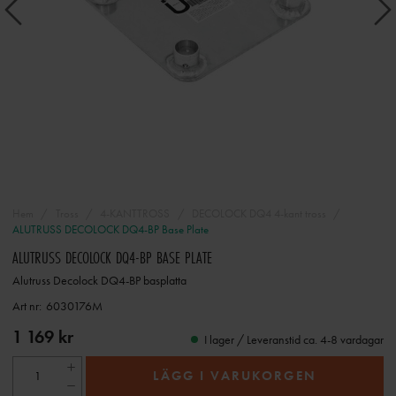
Hem
Tross
4-KANTTROSS
DECOLOCK DQ4 4-kant tross
ALUTRUSS DECOLOCK DQ4-BP Base Plate
ALUTRUSS DECOLOCK DQ4-BP BASE PLATE
Alutruss Decolock DQ4-BP basplatta
Art nr:
6030176M
1 169 kr
I lager / Leveranstid ca. 4-8 vardagar
LÄGG I VARUKORGEN