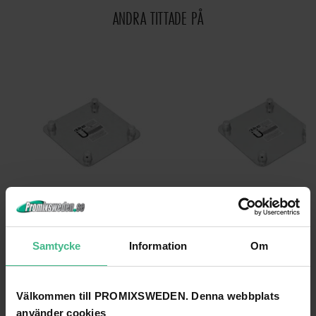
ANDRA TITTADE PÅ
ALUTRUSS DECOLOCK DQ4-BPM BASE PLATE MALE
ALUTRUSS DECOLOCK DQ4-BPM WITH CONN
Samtycke
Information
Om
Alutruss Decolock DQ4-BPM basplatta Hane
Alutruss Decolock DQ4-BPM med kon
1 208 kr
1 488 kr
Välkommen till PROMIXSWEDEN. Denna webbplats
GÅ TILL PRODUKT
GÅ TILL PRODUKT
använder cookies