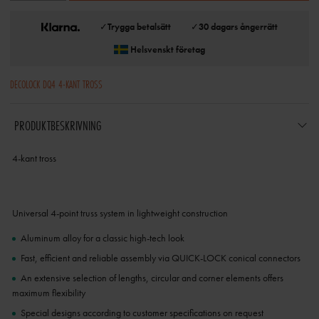
✓
Trygga betalsätt
✓
30 dagars ångerrätt
Helsvenskt företag
DECOLOCK DQ4 4-KANT TROSS
PRODUKTBESKRIVNING
4-kant tross
Universal 4-point truss system in lightweight construction
Aluminum alloy for a classic high-tech look
Fast, efficient and reliable assembly via QUICK-LOCK conical connectors
An extensive selection of lengths, circular and corner elements offers
maximum flexibility
Special designs according to customer specifications on request