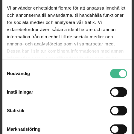
ANDRA KUNDER KÖPTE OCKSÅ
Vi använder enhetsidentifierare för att anpassa innehållet
och annonserna till användarna, tillhandahålla funktioner
för sociala medier och analysera vår trafik. Vi
vidarebefordrar även sådana identifierare och annan
information från din enhet till de sociala medier och
annons- och analysföretag som vi samarbetar med.
Dessa kan i sin tur kombinera informationen med annan
information som du har tillhandahållit eller som de har
samlat in när du har använt deras tjänster.
S
Nödvändig
a
m
t
Inställningar
y
ALUTRUSS DECOLOCK DQ3-4000 3-WAY CROSS BEAM
c
Alutruss Decolock DQ3-4000 3-vägs tross
k
Statistik
4 946 kr
9 442 kr
e
s
GÅ TILL PRODUKT
GÅ TILL PRODUKT
Marknadsföring
v