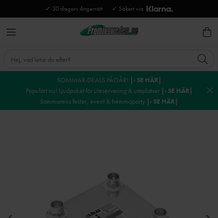
✓ 30 dagars ångerrätt
✓ Säkert via
SOMMAR-DEALS PÅGÅR!
|› SE HÄR|
Populärt nu! Ljudpaket för uteservering & uteplatser
|› SE HÄR|
Sommarens fester, event & hemmaparty
|› SE HÄR|