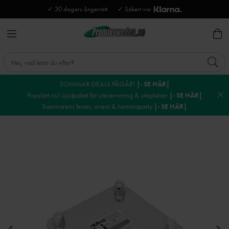
✓ 30 dagars ångerrätt
✓ Säkert via
SOMMAR-DEALS PÅGÅR!
|› SE HÄR|
Populärt nu! Ljudpaket för uteservering & uteplatser
|› SE HÄR|
Sommarens fester, event & hemmaparty
|› SE HÄR|