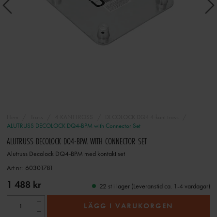
Hem
Tross
4-KANTTROSS
DECOLOCK DQ4 4-kant tross
ALUTRUSS DECOLOCK DQ4-BPM with Connector Set
ALUTRUSS DECOLOCK DQ4-BPM WITH CONNECTOR SET
Alutruss Decolock DQ4-BPM med kontakt set
Art nr:
60301781
1 488 kr
22 st i lager (Leveranstid ca. 1-4 vardagar)
LÄGG I VARUKORGEN