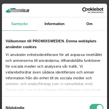
Samtycke
Information
Om
Välkommen till PROMIXSWEDEN. Denna webbplats
använder cookies
Vi använder enhetsidentifierare för att anpassa innehållet
och annonserna till användarna, tillhandahålla funktioner
för sociala medier och analysera vår trafik. Vi
ALUTRUSS DECOLOCK DQ4-PAT51 5-WAY CORNER
ALUTRUSS DECOLOCK DQ4-BPM BASE PLAT
vidarebefordrar även sådana identifierare och annan
Alutruss Decolock DQ4-PAT51 5-vägs hörn
Alutruss Decolock DQ4-BPM baspla
information från din enhet till de sociala medier och
8 237 kr
1 208 kr
annons- och analysföretag som vi samarbetar med.
Dessa kan i sin tur kombinera informationen med annan
GÅ TILL PRODUKT
GÅ TILL PRODUKT
information som du har tillhandahållit eller som de har
samlat in när du har använt deras tjänster.
ANDRA KUNDER KÖPTE OCKSÅ
S
Nödvändig
a