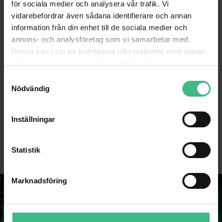
för sociala medier och analysera vår trafik. Vi
vidarebefordrar även sådana identifierare och annan
information från din enhet till de sociala medier och
annons- och analysföretag som vi samarbetar med.
Dessa kan i sin tur kombinera informationen med annan
information som du har tillhandahållit eller som de har
samlat in när du har använt deras tjänster.
S
Nödvändig
a
EUROLITE TPC-31 EYE RING COUPLER, SILVER
ILME SOCKET CASING,FOR 16-PIN, PG21,A
m
t
Eurolite TPC-31 Eyering kopplare, silver
Ilme Socket hölje för 16-polig, PG21,
Inställningar
y
341 kr
266 kr
c
GÅ TILL PRODUKT
GÅ TILL PRODUKT
k
Statistik
e
s
Marknadsföring
v
a
l