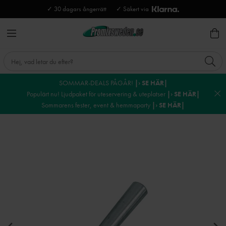
✓ 30 dagars ångerrätt
✓ Säkert via
SOMMAR-DEALS PÅGÅR!
|› SE HÄR|
Populärt nu! Ljudpaket för uteservering & uteplatser
|› SE HÄR|
Sommarens fester, event & hemmaparty
|› SE HÄR|