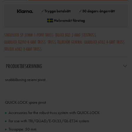
✓
Trygga betalsätt
✓
30 dagars ångerrätt
Helsvenskt företag
SINGLELOCK SP 50MM 1-POINT TRUSS
BILOCK BQ2 2-KANT STEGTROSS
QUADLOCK TQ390 4-KANT TROSS
TRUSS TILLBEHÖR GENERAL
QUADLOCK 6082 4-KANT TROSS
TRILOCK 6082 3-KANT TROSS
PRODUKTBESKRIVNING
snabblåsning reserv pivot
QUICK-LOCK spare pivot
Accessories for the robust truss system with QUICK-LOCK
For use with TRI/QUAD/E-GL33/QL-ET34 system
Trusspipe: 50 mm