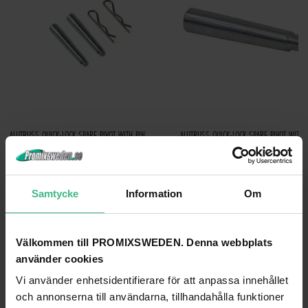
ALUTRUSS QUICK-LOCK SPARE PIVOT WITH PIN
ALUTRUSS QUICK-LOCK SPARE PIVOT WITH
Alutruss Quick-Lock reservpivot med stift
254 kr
171 kr
Samtycke
Information
Om
GÅ TILL PRODUKT
GÅ TILL PRODUKT
ANDRA KUNDER KÖPTE OCKSÅ
Välkommen till PROMIXSWEDEN. Denna webbplats
använder cookies
Vi använder enhetsidentifierare för att anpassa innehållet
och annonserna till användarna, tillhandahålla funktioner