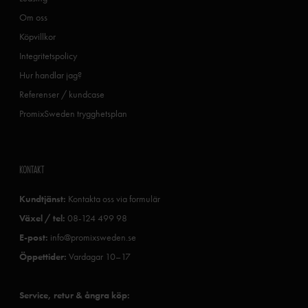
Om oss
Köpvillkor
Integritetspolicy
Hur handlar jag?
Referenser / kundcase
PromixSweden trygghetsplan
KONTAKT
Kundtjänst:
Kontakta oss via formulär
Växel / tel:
08-124 499 98
E-post:
info@promixsweden.se
Öppettider:
Vardagar 10–17
Service, retur & ångra köp: