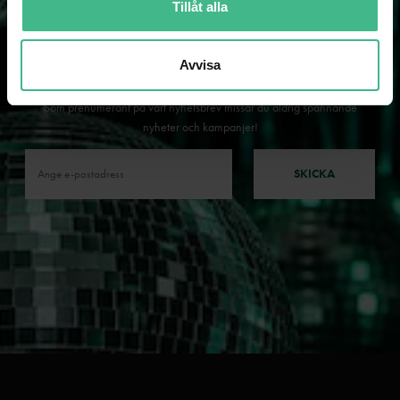
Tillåt alla
Avvisa
NYHETSBREV
Som prenumerant på vårt nyhetsbrev missar du aldrig spännande
nyheter och kampanjer!
SKICKA