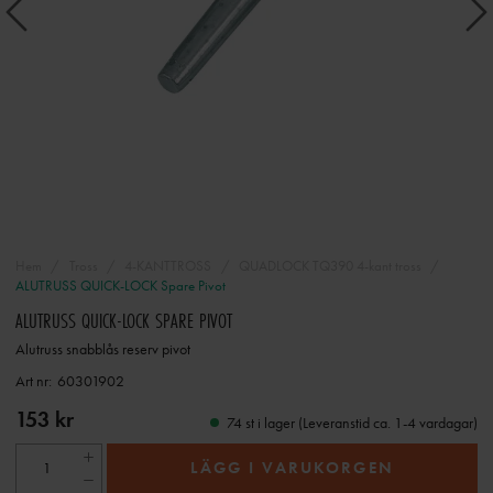
Hem
Tross
4-KANTTROSS
QUADLOCK TQ390 4-kant tross
ALUTRUSS QUICK-LOCK Spare Pivot
ALUTRUSS QUICK-LOCK SPARE PIVOT
Alutruss snabblås reserv pivot
Art nr:
60301902
153 kr
74 st i lager (Leveranstid ca. 1-4 vardagar)
LÄGG I VARUKORGEN