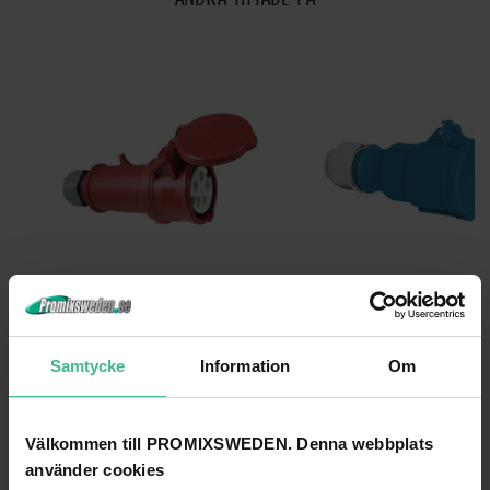
MENNEKES CEE SOCKET 16A 5-PIN RD
BALS CEE SOCKET 32A 3-PIN BU
Mennekes CEE-uttag 16A 5pin röd
Bals CEE uttaget 32A 3pin blå
Samtycke
Information
Om
200 kr
259 kr
GÅ TILL PRODUKT
GÅ TILL PRODUKT
Välkommen till PROMIXSWEDEN. Denna webbplats
använder cookies