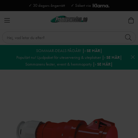
✓ 30 dagars ångerrätt
✓ Säkert via
SOMMAR-DEALS PÅGÅR!
|› SE HÄR|
Populärt nu! Ljudpaket för uteservering & uteplatser
|› SE HÄR|
Sommarens fester, event & hemmaparty
|› SE HÄR|