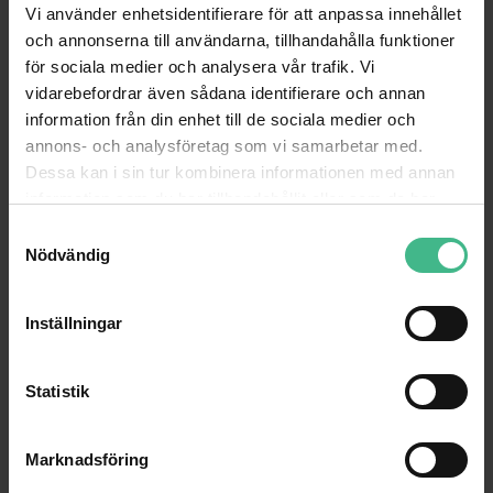
ANDRA KUNDER KÖPTE OCKSÅ
Vi använder enhetsidentifierare för att anpassa innehållet
och annonserna till användarna, tillhandahålla funktioner
för sociala medier och analysera vår trafik. Vi
vidarebefordrar även sådana identifierare och annan
information från din enhet till de sociala medier och
annons- och analysföretag som vi samarbetar med.
Dessa kan i sin tur kombinera informationen med annan
information som du har tillhandahållit eller som de har
samlat in när du har använt deras tjänster.
S
Nödvändig
a
m
t
Inställningar
ACCESSORY POWER CABLE 3X1.5 100M H07RN-F
y
c
Tillbehör Strömkabel 3x1,5 100m H07RN-F
Högtalaromkopplare PDWS2 PD-
k
Statistik
3 107 kr
289 kr
441 kr
e
GÅ TILL PRODUKT
GÅ TILL PRODUKT
s
Marknadsföring
v