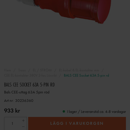
Hem
Tross
EL / STRÖM
EL-kabel & EL-kontakter mm
CEE EL-kontakter 380V 3-fas Lösvikt
BALS CEE Socket 63A 5-pin rd
BALS CEE SOCKET 63A 5-PIN RD
Bals CEE-uttag 63A 5pin röd
Art nr:
30236360
933 kr
I lager / Leveranstid ca. 4-8 vardagar
LÄGG I VARUKORGEN