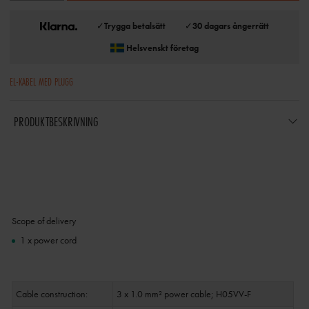
✓
Trygga betalsätt
✓
30 dagars ångerrätt
Helsvenskt företag
EL-KABEL MED PLUGG
PRODUKTBESKRIVNING
Scope of delivery
1 x power cord
Cable construction:
3 x 1.0 mm² power cable; H05VV-F