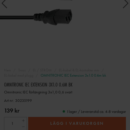
Hem
Tross
EL / STRÖM
EL-kabel & EL-kontakter mm
EL-kabel med plugg
OMNITRONIC IEC Extension 3x1.0 0.6m bk
OMNITRONIC IEC EXTENSION 3X1.0 0.6M BK
Omnitronic IEC förlängning 3x1,0 0,6 svart
Art nr:
30235199
139 kr
I lager / Leveranstid ca. 4-8 vardagar
LÄGG I VARUKORGEN