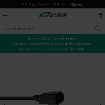
✓ 30 dagars ångerrätt
✓ Säkert via
SOMMAR-DEALS PÅGÅR!
|› SE HÄR|
Populärt nu! Ljudpaket för uteservering & uteplatser
|› SE HÄR|
Sommarens fester, event & hemmaparty
|› SE HÄR|