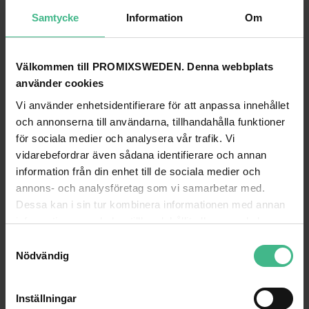
Samtycke
Information
Om
Välkommen till PROMIXSWEDEN. Denna webbplats
använder cookies
OMNITRONIC IEC EXTENSION 3X1.0 1M BK
OMNITRONIC IEC EXTENSION 3X1.0 3M BK
Vi använder enhetsidentifierare för att anpassa innehållet
Omnitronic IEC förlängning 3x1,0 1m svart
Omnitronic IEC förlängning 3x1,0 3
och annonserna till användarna, tillhandahålla funktioner
151 kr
199 kr
för sociala medier och analysera vår trafik. Vi
GÅ TILL PRODUKT
GÅ TILL PRODUKT
vidarebefordrar även sådana identifierare och annan
information från din enhet till de sociala medier och
annons- och analysföretag som vi samarbetar med.
ANDRA KUNDER KÖPTE OCKSÅ
Dessa kan i sin tur kombinera informationen med annan
information som du har tillhandahållit eller som de har
samlat in när du har använt deras tjänster.
S
Nödvändig
a
m
t
Inställningar
y