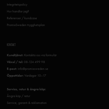
Integritetspolicy
Hur handlar jag?
Referenser / kundcase
PromixSweden trygghetsplan
KONTAKT
Kundtjänst:
Kontakta oss via formulär
Växel / tel:
08-124 499 98
E-post:
info@promixsweden.se
Öppettider:
Vardagar 10–17
Service, retur & ångra köp:
Ångra köp / retur
Service, garanti & reklamation