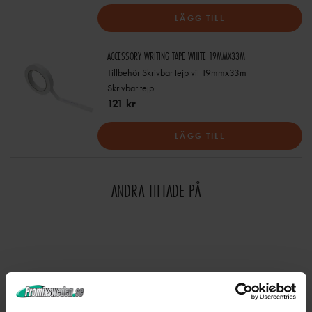
LÄGG TILL
ACCESSORY WRITING TAPE WHITE 19MMX33M
Tillbehör Skrivbar tejp vit 19mmx33m
Skrivbar tejp
121 kr
LÄGG TILL
ANDRA TITTADE PÅ