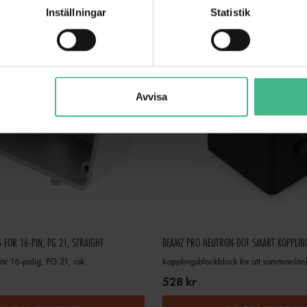
Inställningar
Statistik
Avvisa
 FOR 16-PIN, PG 21, STRAIGHT
BEAMZ PRO NEUTRON-DOT SMART KOPPLIN
för 16-polig, PG 21, rak
528 kr