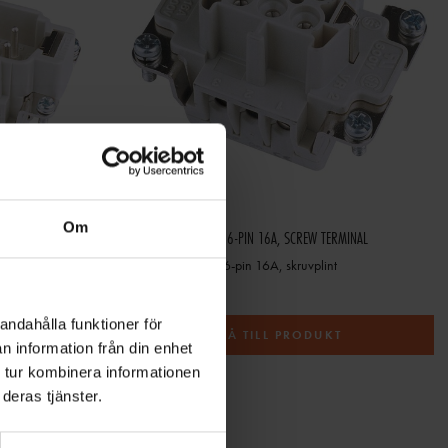
Om
 TERMINA
ILME SOCKET INSERT 6-PIN 16A, SCREW TERMINAL
v termina
Ilme Socket insats 6-pin 16A, skruvplint
196 kr
andahålla funktioner för
T
GÅ TILL PRODUKT
n information från din enhet
 tur kombinera informationen
deras tjänster.