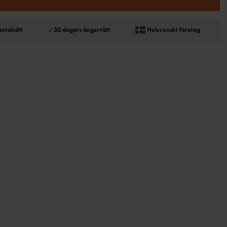
betalsätt
✓
30 dagars ångerrätt
Helsvenskt företag