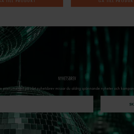
GÅ TILL PRODUKT
GÅ TILL PRODUK
NYHETSBREV
 prenumerant på vårt nyhetsbrev missar du aldrig spännande nyheter och kampan
SK