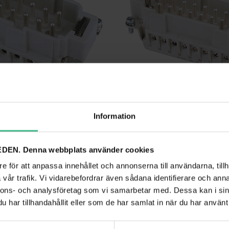
Information
10-PIN 16A, SCREW TERMINAL
ILME PLUG INSERT FOR 16-PIN 16A,SCREW
-stift 16A, skruvplint
Ilme Plug Insats för 16-polig 16A, skru
266 kr
DEN. Denna webbplats använder cookies
e för att anpassa innehållet och annonserna till användarna, tillh
GÅ TILL PRODUKT
GÅ TILL PRODUK
vår trafik. Vi vidarebefordrar även sådana identifierare och anna
nnons- och analysföretag som vi samarbetar med. Dessa kan i sin
ANDRA KUNDER KÖPTE OCKSÅ
har tillhandahållit eller som de har samlat in när du har använt 