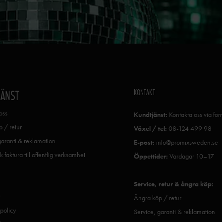
KONTAKT
JÄNST
oss
Kundtjänst:
Kontakta oss via fo
 / retur
Växel / tel:
08-124 499 98
garanti & reklamation
E-post:
info@promixsweden.se
k faktura till offentlig verksamhet
Öppettider:
Vardagar 10–17
Service, retur & ångra köp:
r
Ångra köp / retur
spolicy
Service, garanti & reklamation