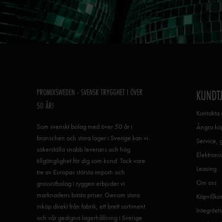
PROMIXSWEDEN - SVENSK TRYGGHET I ÖVER
KUNDT
50 ÅR!
Kontakta 
Som svenskt bolag med över 50 år i
Ångra köp
branschen och stora lager i Sverige kan vi
Service, 
säkerställa snabb leverans och hög
Elektronis
tillgänglighet för dig som kund. Tack vare
Leasing
tre av Europas största import- och
Om oss
grossistbolag i ryggen erbjuder vi
marknadens bästa priser. Genom stora
Köpvillko
inköp direkt från fabrik, ett brett sortiment
Integritet
och vår gedigna lagerhållning i Sverige