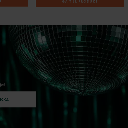
T
GÅ TILL PRODUKT
jer!
ICKA