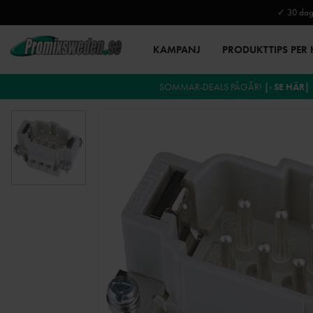
✓ 30 daga
KAMPANJ
PRODUKTTIPS PER
SOMMAR-DEALS PÅGÅR!
|› SE HÄR|