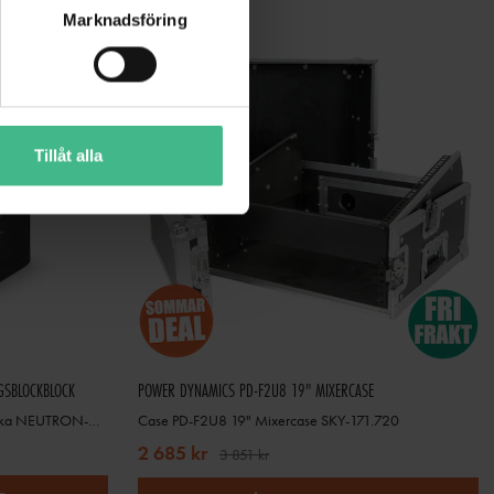
Marknadsföring
Tillåt alla
GSBLOCKBLOCK
POWER DYNAMICS PD-F2U8 19" MIXERCASE
kopplingsblockblock för att sammanlänka NEUTRON-DOT
Case PD-F2U8 19" Mixercase SKY-171.720
2 685 kr
3 851 kr