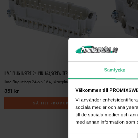
Samtycke
ILME PLUG INSERT 24-PIN 16A,SCREW TERMINAL
ILME PLUG INSERT 
Ilme Plug infoga 24-pin 16A, skruvplint
Ilme Plug infoga 10
351 kr
231 kr
Välkommen till PROMIXSWE
Vi använder enhetsidentifierar
GÅ TILL PRODUKT
sociala medier och analysera 
till de sociala medier och a
med annan information som du 
S