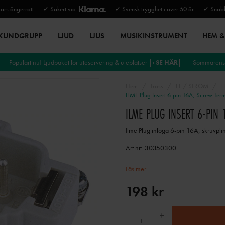
rs ångerrätt
✓ Säkert via
✓ Svensk trygghet i över 50 år
✓ Snabb
 KUNDGRUPP
LJUD
LJUS
MUSIKINSTRUMENT
HEM & 
Populärt nu! Ljudpaket för uteservering & uteplatser
|› SE HÄR|
Sommarens 
Hem
Tross
EL / STRÖM
E
ILME Plug Insert 6-pin 16A, Screw Ter
ILME PLUG INSERT 6-PIN
Ilme Plug infoga 6-pin 16A, skruvplin
Art nr:
30350300
Läs mer
198 kr