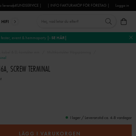
 leverans
| KUNDSERVICE |
| INFO FAKTURAKÖP FÖR FÖRETAG |
Logga in
HIFI
MIKROFONER
DJ-UTRUSTNING
TROSS
DEKO
fester, event & hemmaparty
|› SE HÄR|
L-kabel & EL-kontakter mm
Multikontakter Högspänning
minal
 16A, SCREW TERMINAL
t
I lager / Leveranstid ca. 4-8 vardagar
LÄGG I VARUKORGEN