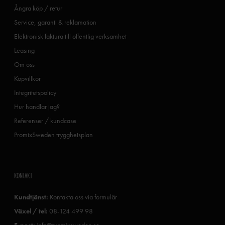
Ångra köp / retur
Service, garanti & reklamation
Elektronisk faktura till offentlig verksamhet
Leasing
Om oss
Köpvillkor
Integritetspolicy
Hur handlar jag?
Referenser / kundcase
PromixSweden trygghetsplan
KONTAKT
Kundtjänst:
Kontakta oss via formulär
Växel / tel:
08-124 499 98
E-post:
info@promixsweden.se