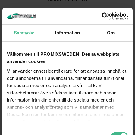
Samtycke
Information
Om
Välkommen till PROMIXSWEDEN. Denna webbplats
använder cookies
Vi använder enhetsidentifierare för att anpassa innehållet
och annonserna till användarna, tillhandahålla funktioner
för sociala medier och analysera vår trafik. Vi
PSSO EXTENSION 3X1.5 5M 3-FOLD BK
PSSO EXTENSION 3X2.5 10M 3-FOLD BK
vidarebefordrar även sådana identifierare och annan
PSSO Förlängnings 3x1,5 5m 3-vägs svart
PSSO Förlängnings 3x2,5 10m 3-väg
information från din enhet till de sociala medier och
968 kr
1 403 kr
annons- och analysföretag som vi samarbetar med.
Dessa kan i sin tur kombinera informationen med annan
GÅ TILL PRODUKT
GÅ TILL PRODUKT
information som du har tillhandahållit eller som de har
samlat in när du har använt deras tjänster.
S