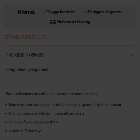
✓
Trygga betalsätt
✓
30 dagars ångerrätt
Helsvenskt företag
SKARVKABEL MED PLUGG 230V
PRODUKTBESKRIVNING
3-vägs förlängningskabel
Threefold extension cable for the entertainment industry
Heavy rubber coating with rubber safety plug and 3-fold connector
Not comparable with do-it-yourself providers
Suitable for outdoor use IP54
Made in Germany