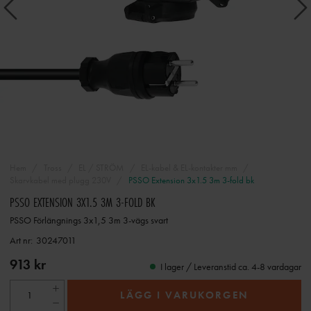
Hem
Tross
EL / STRÖM
EL-kabel & EL-kontakter mm
Skarvkabel med plugg 230V
PSSO Extension 3x1.5 3m 3-fold bk
PSSO EXTENSION 3X1.5 3M 3-FOLD BK
PSSO Förlängnings 3x1,5 3m 3-vägs svart
Art nr:
30247011
913 kr
I lager / Leveranstid ca. 4-8 vardagar
LÄGG I VARUKORGEN