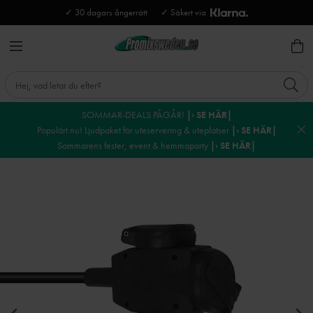
✓ 30 dagars ångerrätt
✓ Säkert via
SOMMAR-DEALS PÅGÅR!
|› SE HÄR|
Populärt nu! Ljudpaket för uteservering & uteplatser
|› SE HÄR|
Sommarens fester, event & hemmaparty
|› SE HÄR|