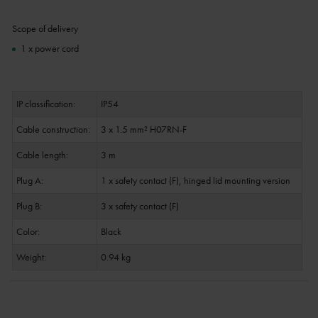
Scope of delivery
1 x power cord
IP classification:
IP54
Cable construction:
3 x 1.5 mm² H07RN-F
Cable length:
3 m
Plug A:
1 x safety contact (F), hinged lid mounting version
Plug B:
3 x safety contact (F)
Color:
Black
Weight:
0.94 kg